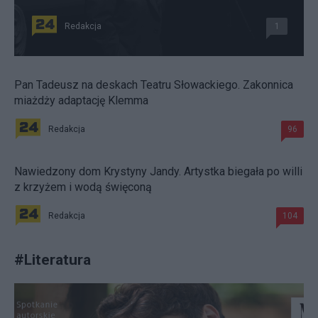
Redakcja
1
Pan Tadeusz na deskach Teatru Słowackiego. Zakonnica
miażdży adaptację Klemma
Redakcja
96
Nawiedzony dom Krystyny Jandy. Artystka biegała po willi
z krzyżem i wodą święconą
Redakcja
104
#
Literatura