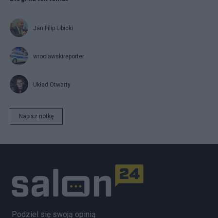
Jan Filip Libicki
wroclawskireporter
Układ Otwarty
Napisz notkę
Podziel się swoją opinią