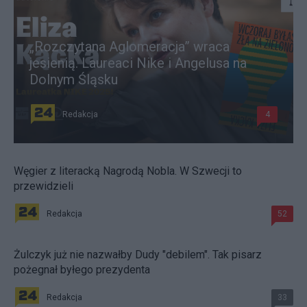
„Rozczytana Aglomeracja” wraca
jesienią. Laureaci Nike i Angelusa na
Dolnym Śląsku
Redakcja
4
Węgier z literacką Nagrodą Nobla. W Szwecji to
przewidzieli
Redakcja
52
Żulczyk już nie nazwałby Dudy "debilem". Tak pisarz
pożegnał byłego prezydenta
Redakcja
33