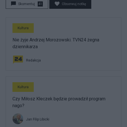
Skomentuj
41
Obserwuj notkę
Kultura
Nie żyje Andrzej Morozowski. TVN24 żegna
dziennikarza
Redakcja
Kultura
Czy Miłosz Kłeczek będzie prowadził program
nago?
Jan Filip Libicki