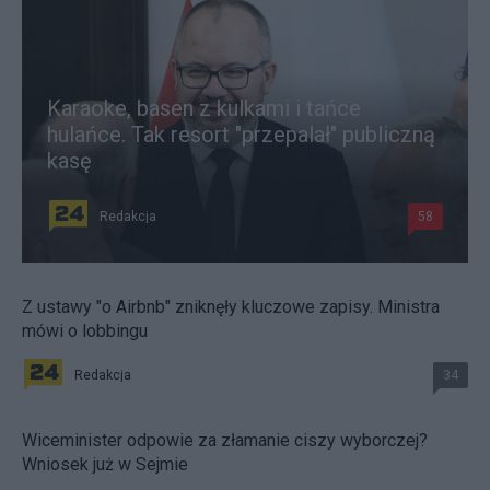
Karaoke, basen z kulkami i tańce
hulańce. Tak resort "przepalał" publiczną
kasę
Redakcja
58
Z ustawy "o Airbnb" zniknęły kluczowe zapisy. Ministra
mówi o lobbingu
Redakcja
34
Wiceminister odpowie za złamanie ciszy wyborczej?
Wniosek już w Sejmie