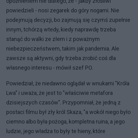
opóźnieniem nie dlatego, że - jakby złośliwi
powiedzieli - nosi zegarek do góry nogami. Nie
podejmują decyzji, bo zajmują się czymś zupełnie
innym, tchórzą wtedy, kiedy naprawdę trzeba
stanąć do walki ze złem i z poważnym
niebezpieczeństwem, takim jak pandemia. Ale
zawsze są aktywni, gdy trzeba zrobić coś dla
własnego interesu - mówił szef PO.
Powiedział, że niedawno oglądał w wnukami "Króla
Lwa" i uważa, że jest to "właściwie metafora
dzisiejszych czasów". Przypomniał, że jedną z
postaci filmu był zły król Skaza, "a wokół niego było
ciemno albo była pożoga, kompletna ruina, a jego
ludzie, jego władza to były te hieny, które