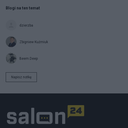
Blogi na ten temat
dzierzba
Zbigniew Kuźmiuk
Beem.Deep
Napisz notkę