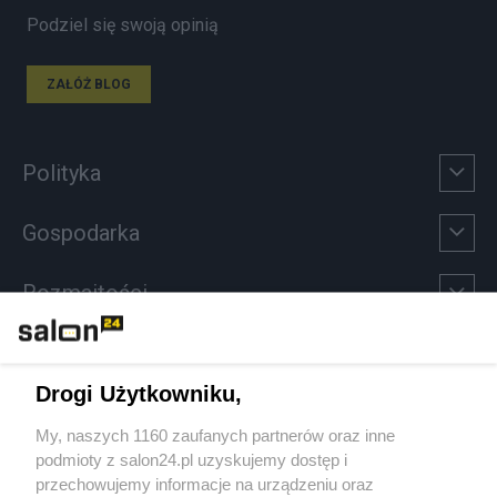
Podziel się swoją opinią
ZAŁÓŻ BLOG
Polityka
Gospodarka
Rozmaitości
Technologie
Drogi Użytkowniku,
Sport
My, naszych 1160 zaufanych partnerów oraz inne
podmioty z salon24.pl uzyskujemy dostęp i
Społeczeństwo
przechowujemy informacje na urządzeniu oraz