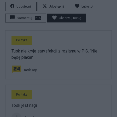
Udostępnij
Udostępnij
Lubię to!
Skomentuj
215
Obserwuj notkę
Polityka
Tusk nie kryje satysfakcji z rozłamu w PiS. "Nie
będę płakał"
Redakcja
Polityka
Tósk jest nagi