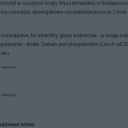
estniczył w szczycie Grupy Wyszehradzkiej w Budapeszc
owinny rozważyć obowiązkowe szczepienia przeciw Covid
e rozwiązanie, bo straciliby głosy wyborców. Ja mogę sob
rzędowanie - dodał. Zeman jest prezydentem Czech od 2
roku.
Reklama
Reklama
rawdziwym hitem