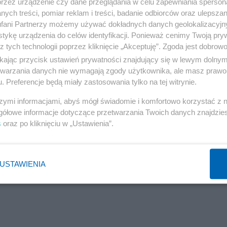
przez urządzenie czy dane przeglądania w celu zapewniania sperson
ych treści, pomiar reklam i treści, badanie odbiorców oraz ulepszan
fani Partnerzy możemy używać dokładnych danych geolokalizacyjn
tykę urządzenia do celów identyfikacji. Ponieważ cenimy Twoją pry
z tych technologii poprzez kliknięcie „Akceptuję”. Zgoda jest dobro
ikając przycisk ustawień prywatności znajdujący się w lewym dolny
etwarzania danych nie wymagają zgody użytkownika, ale masz prawo 
. Preferencje będą miały zastosowania tylko na tej witrynie.
szymi informacjami, abyś mógł świadomie i komfortowo korzystać z
gółowe informacje dotyczące przetwarzania Twoich danych znajdzi
s
oraz po kliknięciu w „Ustawienia”.
USTAWIENIA