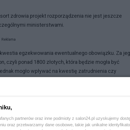
esort zdrowia projekt rozporządzenia nie jest jeszcze
czególnymi ministerstwami.
Reklama
st kwestia egzekwowania ewentualnego obowiązku. Za je
on, czyli ponad 1800 złotych, która będzie mogła być
 jednak mogło wpływać na kwestię zatrudnienia czy
niku,
fanych partnerów oraz inne podmioty z salon24.pl uzyskujemy dost
niu oraz przetwarzamy dane osobowe, takie jak unikalne identyfikat