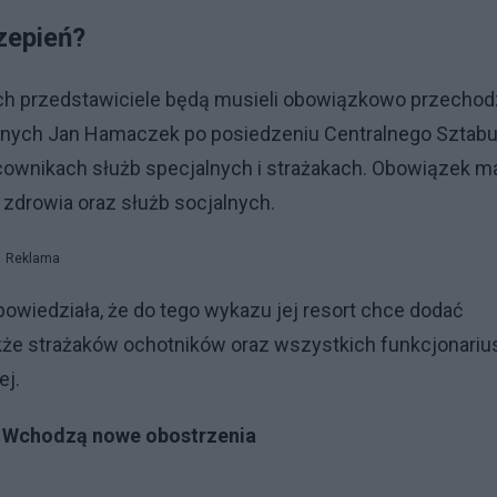
zepień?
ych przedstawiciele będą musieli obowiązkowo przechod
znych Jan Hamaczek po posiedzeniu Centralnego Sztab
acownikach służb specjalnych i strażakach. Obowiązek m
zdrowia oraz służb socjalnych.
Reklama
owiedziała, że do tego wykazu jej resort chce dodać
kże strażaków ochotników oraz wszystkich funkcjonariu
ej.
e. Wchodzą nowe obostrzenia