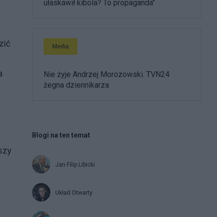
ułaskawił kibola? To propaganda"
zić
Media
u
a
Nie żyje Andrzej Morozowski. TVN24
żegna dziennikarza
Blogi na ten temat
szy
Jan Filip Libicki
Układ Otwarty