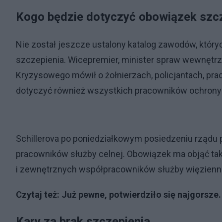
Kogo będzie dotyczyć obowiązek szc
Nie został jeszcze ustalony katalog zawodów, któr
szczepienia. Wicepremier, minister spraw wewnętr
Kryzysowego mówił o żołnierzach, policjantach, pr
dotyczyć również wszystkich pracowników ochrony 
Schillerova po poniedziałkowym posiedzeniu rządu p
pracowników służby celnej. Obowiązek ma objąć ta
i zewnętrznych współpracowników służby więzienn
Czytaj też:
Już pewne, potwierdziło się najgorsz
Kary za brak szczepienia