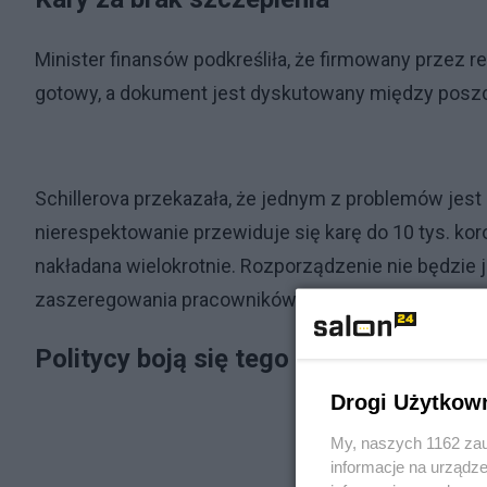
Minister finansów podkreśliła, że firmowany przez r
gotowy, a dokument jest dyskutowany między posz
Schillerova przekazała, że jednym z problemów je
nierespektowanie przewiduje się karę do 10 tys. kor
nakładana wielokrotnie. Rozporządzenie nie będzie
zaszeregowania pracowników.
Politycy boją się tego rozwiązania
Drogi Użytkow
My, naszych 1162 zau
informacje na urządze