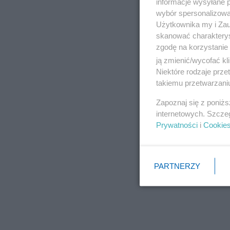
informacje wysyłane 
wybór spersonalizowan
Użytkownika my i Zau
skanować charakterys
zgodę na korzystanie 
ją zmienić/wycofać kl
Niektóre rodzaje prz
takiemu przetwarzaniu
Zapoznaj się z poniż
internetowych. Szcze
Prywatności
i
Cookie
PARTNERZY