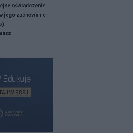
lejne oświadczenie
 w jego zachowanie
o)
niesz