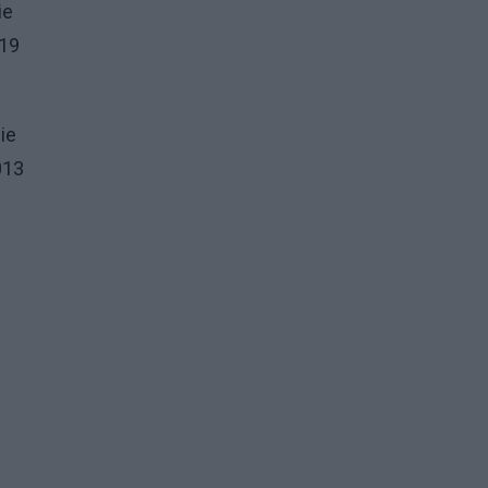
ie
-19
ie
013