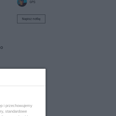
GPS
Napisz notkę
go
ęp i przechowujemy
ory, standardowe