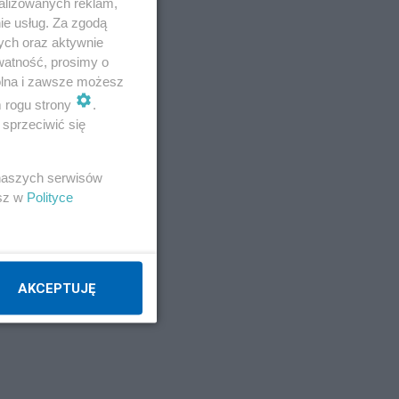
alizowanych reklam,
ie usług. Za zgodą
ych oraz aktywnie
watność, prosimy o
wolna i zawsze możesz
m rogu strony
.
sprzeciwić się
 naszych serwisów
esz w
Polityce
AKCEPTUJĘ