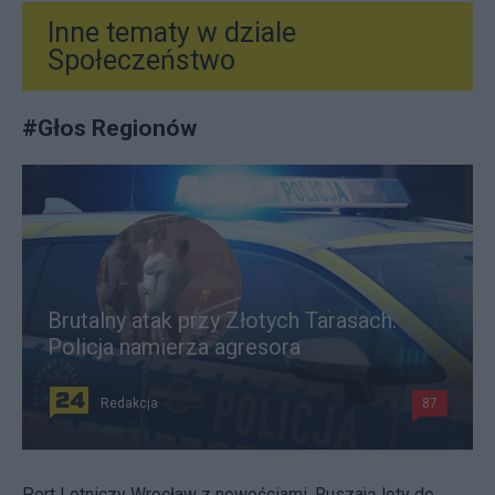
Inne tematy w dziale
Społeczeństwo
#
Głos Regionów
Brutalny atak przy Złotych Tarasach.
Policja namierza agresora
Redakcja
87
Port Lotniczy Wrocław z nowościami. Ruszają loty do