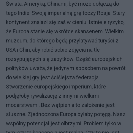
Świata. Ameryką, Chinami, być może dołączą do
tego Indie. Swoją imperialną grę toczy Rosja. Stary
kontynent znalazł się zaś w cieniu. Istnieje ryzyko,
że Europa stanie się wkrótce skansenem. Wielkim
muzeum, do którego będą przylatywać turyści z
USA i Chin, aby robić sobie zdjęcia na tle
rozsypujących się zabytków. Część europejskich
polityków uważa, że jedynym sposobem na powrót
do wielkiej gry jest ściślejsza federacja.
Stworzenie europejskiego imperium, które
podjęłoby rywalizację z innymi wielkimi
mocarstwami. Bez wątpienia to założenie jest
słuszne. Zjednoczona Europa byłaby potęgą. Nasz
wspólny potencjał jest olbrzymi. Problem tylko w
tym, czy ta koncepcja jest realna. Czy to nie jest