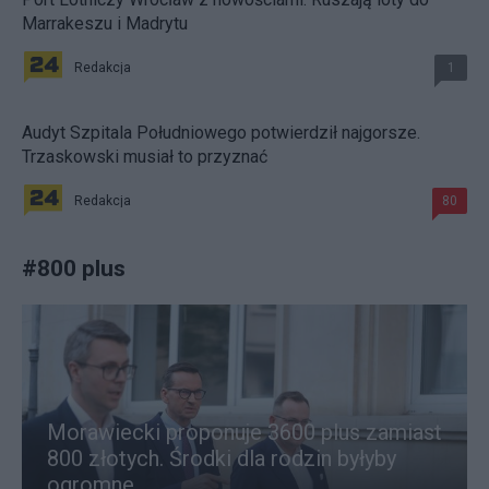
Marrakeszu i Madrytu
Redakcja
1
Audyt Szpitala Południowego potwierdził najgorsze.
Trzaskowski musiał to przyznać
Redakcja
80
#
800 plus
Morawiecki proponuje 3600 plus zamiast
800 złotych. Środki dla rodzin byłyby
ogromne