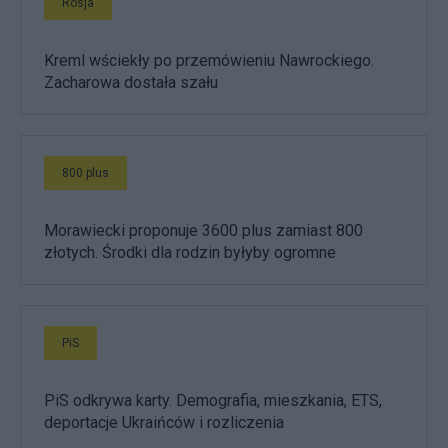
Rosja
Kreml wściekły po przemówieniu Nawrockiego.
Zacharowa dostała szału
800 plus
Morawiecki proponuje 3600 plus zamiast 800
złotych. Środki dla rodzin byłyby ogromne
PiS
PiS odkrywa karty. Demografia, mieszkania, ETS,
deportacje Ukraińców i rozliczenia