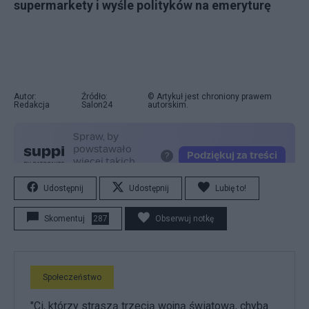
supermarkety i wyśle polityków na emeryturę
Autor:
Źródło:
© Artykuł jest chroniony prawem
Redakcja
Salon24
autorskim.
Udostępnij
Udostępnij
Lubię to!
Skomentuj
287
Obserwuj notkę
Społeczeństwo
"Ci, którzy straszą trzecią wojną światową, chyba