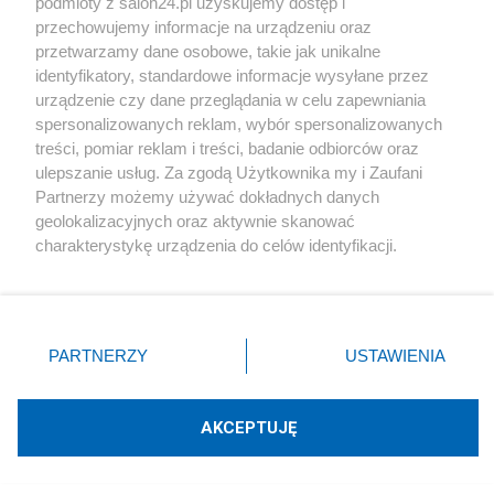
podmioty z salon24.pl uzyskujemy dostęp i
przechowujemy informacje na urządzeniu oraz
przetwarzamy dane osobowe, takie jak unikalne
Polityka
identyfikatory, standardowe informacje wysyłane przez
urządzenie czy dane przeglądania w celu zapewniania
Gospodarka
spersonalizowanych reklam, wybór spersonalizowanych
treści, pomiar reklam i treści, badanie odbiorców oraz
ulepszanie usług. Za zgodą Użytkownika my i Zaufani
Rozmaitości
Partnerzy możemy używać dokładnych danych
geolokalizacyjnych oraz aktywnie skanować
Technologie
charakterystykę urządzenia do celów identyfikacji.
Ponieważ cenimy Twoją prywatność, prosimy o zgodę na
korzystanie z tych technologii poprzez kliknięcie
Sport
„Akceptuję”. Zgoda jest dobrowolna i zawsze możesz ją
zmienić/wycofać klikając przycisk ustawień prywatności
PARTNERZY
USTAWIENIA
Społeczeństwo
znajdujący się w lewym dolnym rogu strony
. Niektóre
rodzaje przetwarzania danych nie wymagają zgody
Kultura
użytkownika, ale masz prawo sprzeciwić się takiemu
AKCEPTUJĘ
przetwarzaniu. Preferencje będą miały zastosowania tylko
na tej witrynie.