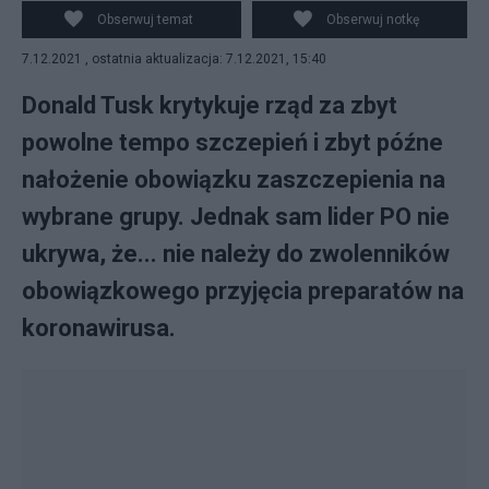
na koronawirusa! Fot. Wikimedia Commons
Obserwuj temat
Obserwuj notkę
7.12.2021 , ostatnia aktualizacja: 7.12.2021, 15:40
Donald Tusk krytykuje rząd za zbyt
powolne tempo szczepień i zbyt późne
nałożenie obowiązku zaszczepienia na
wybrane grupy. Jednak sam lider PO nie
ukrywa, że... nie należy do zwolenników
obowiązkowego przyjęcia preparatów na
koronawirusa.