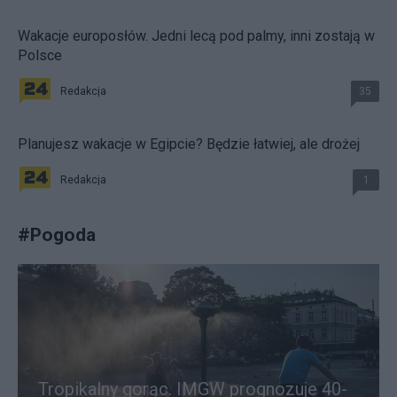
Wakacje europosłów. Jedni lecą pod palmy, inni zostają w
Polsce
Redakcja
35
Planujesz wakacje w Egipcie? Będzie łatwiej, ale drożej
Redakcja
1
#
Pogoda
Tropikalny gorąc. IMGW prognozuje 40-