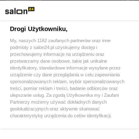
Rozmaitości
Technologie
Drogi Użytkowniku,
Sport
My, naszych 1162 zaufanych partnerów oraz inne
podmioty z salon24.pl uzyskujemy dostęp i
Społeczeństwo
przechowujemy informacje na urządzeniu oraz
przetwarzamy dane osobowe, takie jak unikalne
Kultura
identyfikatory, standardowe informacje wysyłane przez
urządzenie czy dane przeglądania w celu zapewniania
spersonalizowanych reklam, wybór spersonalizowanych
treści, pomiar reklam i treści, badanie odbiorców oraz
ulepszanie usług. Za zgodą Użytkownika my i Zaufani
X
Facebook
Instagram
Youtube
Partnerzy możemy używać dokładnych danych
geolokalizacyjnych oraz aktywnie skanować
charakterystykę urządzenia do celów identyfikacji.
Web Content Media sp. z o. o. © 2022
Ponieważ cenimy Twoją prywatność, prosimy o zgodę na
korzystanie z tych technologii poprzez kliknięcie
„Akceptuję”. Zgoda jest dobrowolna i zawsze możesz ją
Pomoc
O nas
Praca
Reklama
Kontakt