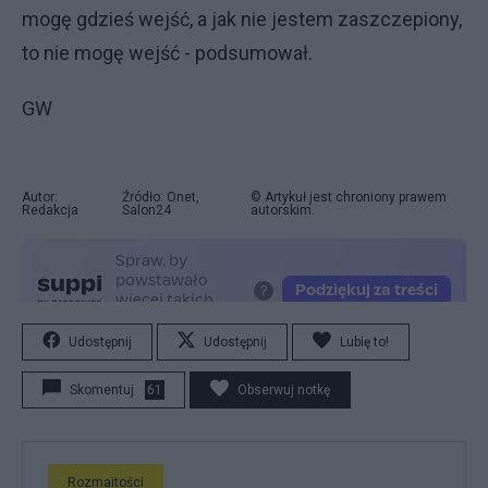
mogę gdzieś wejść, a jak nie jestem zaszczepiony,
to nie mogę wejść - podsumował.
GW
Autor:
Źródło: Onet,
© Artykuł jest chroniony prawem
Redakcja
Salon24
autorskim.
Udostępnij
Udostępnij
Lubię to!
Skomentuj
61
Obserwuj notkę
Rozmaitości