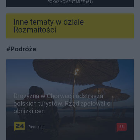
POKAŻ KOMENTARZE (61)
Inne tematy w dziale
Rozmaitości
#
Podróże
Drożyzna w Chorwacji odstrasza
polskich turystów. Rząd apelował o
obniżki cen
Redakcja
66