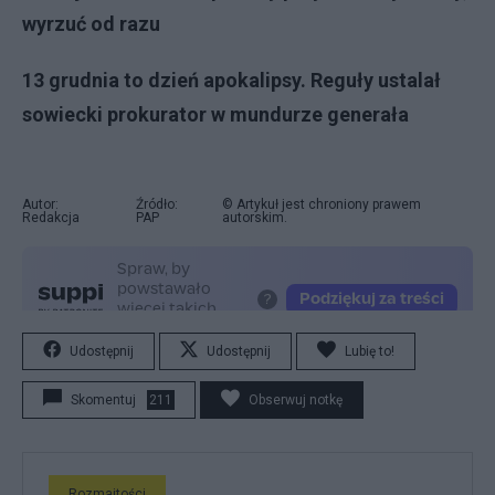
wyrzuć od razu
13 grudnia to dzień apokalipsy. Reguły ustalał
sowiecki prokurator w mundurze generała
Autor:
Źródło:
© Artykuł jest chroniony prawem
Redakcja
PAP
autorskim.
Udostępnij
Udostępnij
Lubię to!
Skomentuj
211
Obserwuj notkę
Rozmaitości