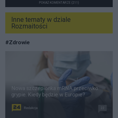
POKAŻ KOMENTARZE (211)
Inne tematy w dziale
Rozmaitości
#
Zdrowie
Nowa szczepionka mRNA przeciwko
grypie. Kiedy będzie w Europie?
Redakcja
22