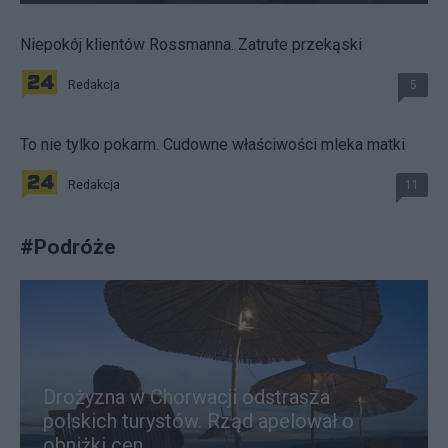
Niepokój klientów Rossmanna. Zatrute przekąski
Redakcja
5
To nie tylko pokarm. Cudowne właściwości mleka matki
Redakcja
11
#
Podróże
Drożyzna w Chorwacji odstrasza
polskich turystów. Rząd apelował o
obniżki cen