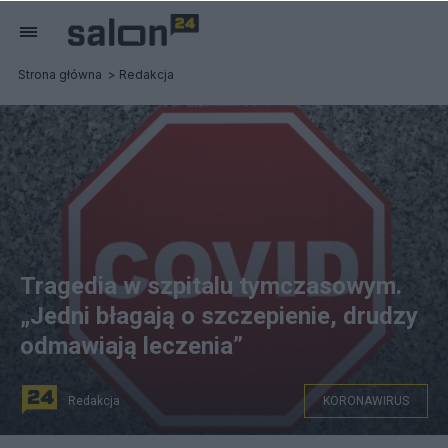
Strona główna
Redakcja
Tragedia w szpitalu tymczasowym.
„Jedni błagają o szczepienie, drudzy
odmawiają leczenia”
Redakcja
KORONAWIRUS
Tragiczna sytuacja w szczecińskim szpitalu