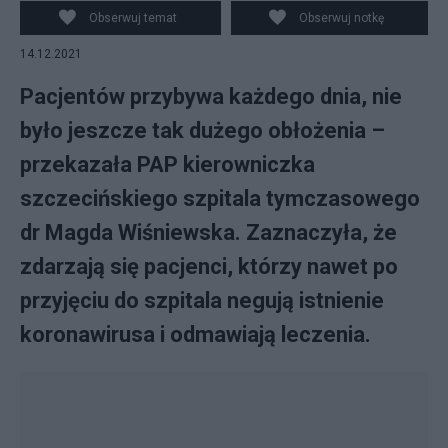
tymczasowym. Fot. PAP
Obserwuj temat
Obserwuj notkę
14.12.2021
Pacjentów przybywa każdego dnia, nie
było jeszcze tak dużego obłożenia –
przekazała PAP kierowniczka
szczecińskiego szpitala tymczasowego
dr Magda Wiśniewska. Zaznaczyła, że
zdarzają się pacjenci, którzy nawet po
przyjęciu do szpitala negują istnienie
koronawirusa i odmawiają leczenia.