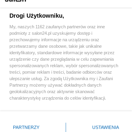
Technologie
Drogi Użytkowniku,
Sport
My, naszych 1162 zaufanych partnerów oraz inne
podmioty z salon24.pl uzyskujemy dostęp i
Społeczeństwo
przechowujemy informacje na urządzeniu oraz
przetwarzamy dane osobowe, takie jak unikalne
Kultura
identyfikatory, standardowe informacje wysyłane przez
urządzenie czy dane przeglądania w celu zapewniania
spersonalizowanych reklam, wybór spersonalizowanych
treści, pomiar reklam i treści, badanie odbiorców oraz
ulepszanie usług. Za zgodą Użytkownika my i Zaufani
X
Facebook
Instagram
Youtube
Partnerzy możemy używać dokładnych danych
geolokalizacyjnych oraz aktywnie skanować
charakterystykę urządzenia do celów identyfikacji.
Web Content Media sp. z o. o. © 2022
Ponieważ cenimy Twoją prywatność, prosimy o zgodę na
korzystanie z tych technologii poprzez kliknięcie
„Akceptuję”. Zgoda jest dobrowolna i zawsze możesz ją
Pomoc
O nas
Praca
Reklama
Kontakt
zmienić/wycofać klikając przycisk ustawień prywatności
PARTNERZY
USTAWIENIA
znajdujący się w lewym dolnym rogu strony
. Niektóre