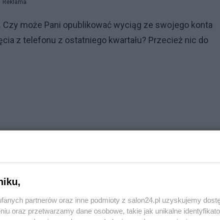
Reklama
 Czy może Pani opublikować wyciąg ze swojego konta
ia z telefonu z ostatniego kwartału? Przecież nic do
niku,
fanych partnerów oraz inne podmioty z salon24.pl uzyskujemy dost
niu oraz przetwarzamy dane osobowe, takie jak unikalne identyfikat