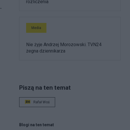
rozliczenia
-
Media
Nie żyje Andrzej Morozowski. TVN24
żegna dziennikarza
Piszą na ten temat
Rafał Woś
Blogi na ten temat