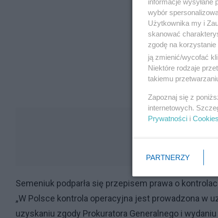
informacje wysyłane 
wybór spersonalizowan
Użytkownika my i Zau
skanować charakterys
zgodę na korzystanie 
ją zmienić/wycofać kl
Niektóre rodzaje prz
takiemu przetwarzaniu
Zapoznaj się z poniż
internetowych. Szcze
Prywatności
i
Cookie
PARTNERZY
Semeniuk podparła się przepisem prawa o kontrolach
„W Polsce kontrola operacyjna jest prowadzona w 
uzyskaniu zgody Prokuratora Generalnego i wydaniu