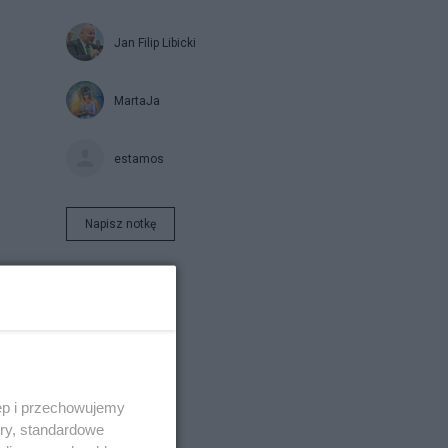
Jan Filip Libicki
MartaJa
estamos
Napisz notkę
ęp i przechowujemy
ory, standardowe