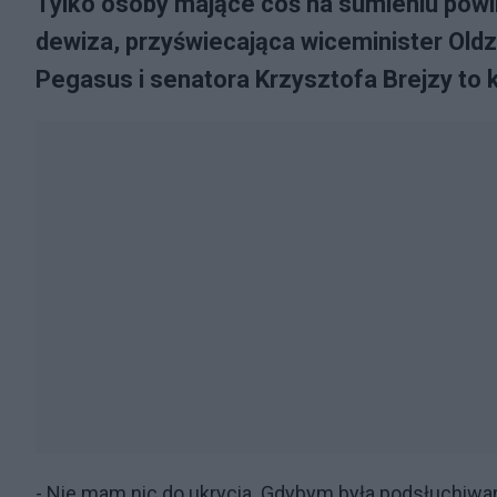
Tylko osoby mające coś na sumieniu powin
dewiza, przyświecająca wiceminister Old
Pegasus i senatora Krzysztofa Brejzy to 
- Nie mam nic do ukrycia. Gdybym była podsłuchiwan