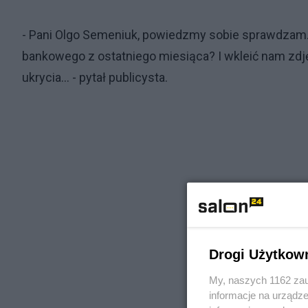
- Pani Olgo Semeniuk, powiedzmy sobie sprawdzam.
bankowego z ostatniego miesiąca? I wkleić nam zdjęc
ukrycia... - pytał publicysta.
Drogi Użytkow
My, naszych 1162 zau
informacje na urządze