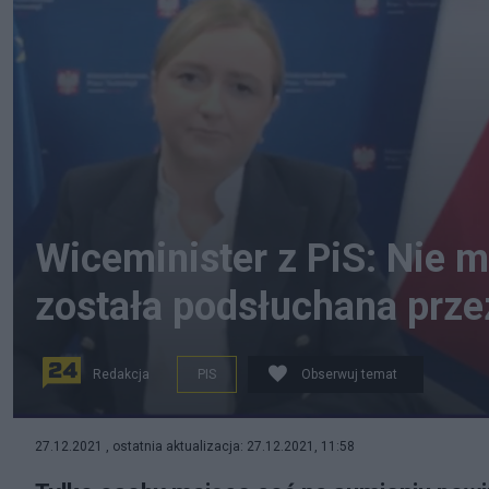
Wiceminister z PiS: Nie 
została podsłuchana prze
Redakcja
PIS
Obserwuj temat
Olga Semeniuk (po lewej) w Radiu Zet. Fot. screen Radi
27.12.2021 , ostatnia aktualizacja: 27.12.2021, 11:58