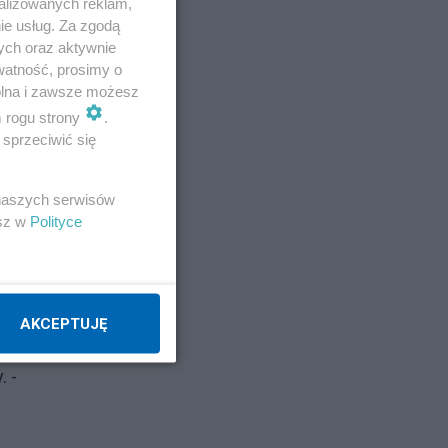
alizowanych reklam,
ie usług. Za zgodą
ych oraz aktywnie
watność, prosimy o
wolna i zawsze możesz
m rogu strony
.
sprzeciwić się
 naszych serwisów
esz w
Polityce
AKCEPTUJĘ
. -