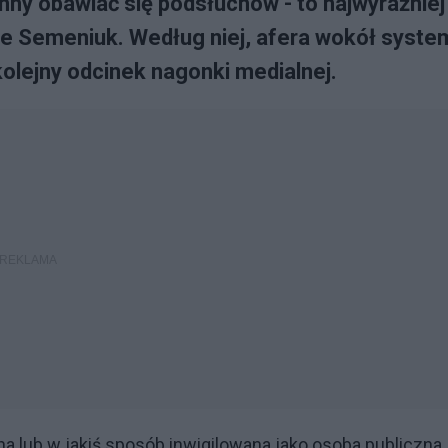
ny obawiać się podsłuchów - to najwyraźniej
ze Semeniuk. Według niej, afera wokół syste
kolejny odcinek nagonki medialnej.
a lub w jakiś sposób inwigilowana jako osoba publiczna,