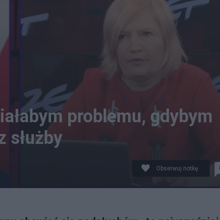
miałabym problemu, gdybym
z służby
Obserwuj notkę
o Zet