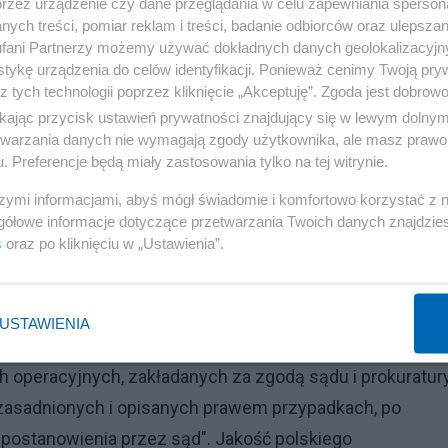
przez urządzenie czy dane przeglądania w celu zapewniania sperson
ych treści, pomiar reklam i treści, badanie odbiorców oraz ulepszan
fani Partnerzy możemy używać dokładnych danych geolokalizacyjn
tykę urządzenia do celów identyfikacji. Ponieważ cenimy Twoją pry
z tych technologii poprzez kliknięcie „Akceptuję”. Zgoda jest dobro
ikając przycisk ustawień prywatności znajdujący się w lewym dolny
etwarzania danych nie wymagają zgody użytkownika, ale masz prawo 
. Preferencje będą miały zastosowania tylko na tej witrynie.
szymi informacjami, abyś mógł świadomie i komfortowo korzystać z
gółowe informacje dotyczące przetwarzania Twoich danych znajdzi
s
oraz po kliknięciu w „Ustawienia”.
USTAWIENIA
 operacyjnych, zakładanych za zgodą sądu i prokuratury
uzasadnionych i opisanych prawem przypadkach, po
 postanowienia przez sąd". Jakość polskiego