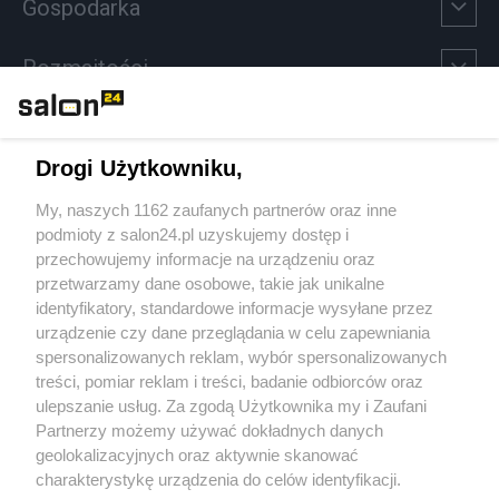
Gospodarka
Rozmaitości
Technologie
Drogi Użytkowniku,
Sport
My, naszych 1162 zaufanych partnerów oraz inne
podmioty z salon24.pl uzyskujemy dostęp i
Społeczeństwo
przechowujemy informacje na urządzeniu oraz
przetwarzamy dane osobowe, takie jak unikalne
Kultura
identyfikatory, standardowe informacje wysyłane przez
urządzenie czy dane przeglądania w celu zapewniania
spersonalizowanych reklam, wybór spersonalizowanych
treści, pomiar reklam i treści, badanie odbiorców oraz
ulepszanie usług. Za zgodą Użytkownika my i Zaufani
X
Facebook
Instagram
Youtube
Partnerzy możemy używać dokładnych danych
geolokalizacyjnych oraz aktywnie skanować
charakterystykę urządzenia do celów identyfikacji.