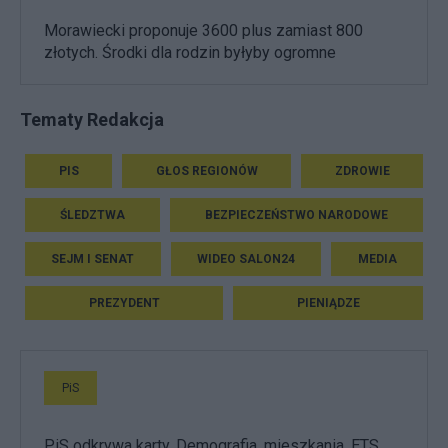
Morawiecki proponuje 3600 plus zamiast 800
złotych. Środki dla rodzin byłyby ogromne
Tematy Redakcja
PIS
GŁOS REGIONÓW
ZDROWIE
ŚLEDZTWA
BEZPIECZEŃSTWO NARODOWE
SEJM I SENAT
WIDEO SALON24
MEDIA
PREZYDENT
PIENIĄDZE
PiS
PiS odkrywa karty. Demografia, mieszkania, ETS,