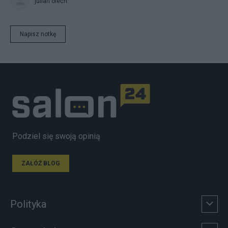
julian olech
Napisz notkę
Podziel się swoją opinią
ZAŁÓŻ BLOG
Polityka