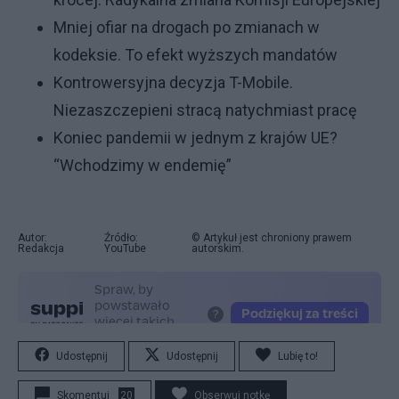
Mniej ofiar na drogach po zmianach w
kodeksie. To efekt wyższych mandatów
Kontrowersyjna decyzja T-Mobile.
Niezaszczepieni stracą natychmiast pracę
Koniec pandemii w jednym z krajów UE?
“Wchodzimy w endemię”
Autor:
Źródło:
© Artykuł jest chroniony prawem
Redakcja
YouTube
autorskim.
Udostępnij
Udostępnij
Lubię to!
Skomentuj
20
Obserwuj notkę