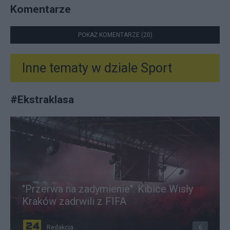
Komentarze
POKAŻ KOMENTARZE (20)
Inne tematy w dziale
Sport
#
Ekstraklasa
"Przerwa na zadymienie". Kibice Wisły
Kraków zadrwili z FIFA
Redakcja
6