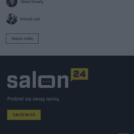
Układ Otwarty
Konrad Lata
Napisz notkę
Podziel się swoją opinią
ZAŁÓŻ BLOG