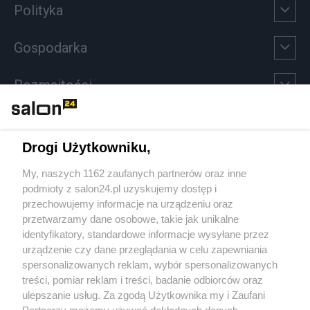
Polityka
Gospodarka
Rozmaitości
Technologie
Drogi Użytkowniku,
Sport
My, naszych 1162 zaufanych partnerów oraz inne
podmioty z salon24.pl uzyskujemy dostęp i
Społeczeństwo
przechowujemy informacje na urządzeniu oraz
przetwarzamy dane osobowe, takie jak unikalne
Kultura
identyfikatory, standardowe informacje wysyłane przez
urządzenie czy dane przeglądania w celu zapewniania
spersonalizowanych reklam, wybór spersonalizowanych
treści, pomiar reklam i treści, badanie odbiorców oraz
ulepszanie usług. Za zgodą Użytkownika my i Zaufani
X
Facebook
Instagram
Youtube