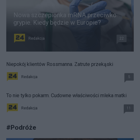
Nowa szczepionka mRNA przeciwko
grypie. Kiedy będzie w Europie?
Redakcja
22
Niepokój klientów Rossmanna. Zatrute przekąski
Redakcja
5
To nie tylko pokarm. Cudowne właściwości mleka matki
Redakcja
11
#
Podróże