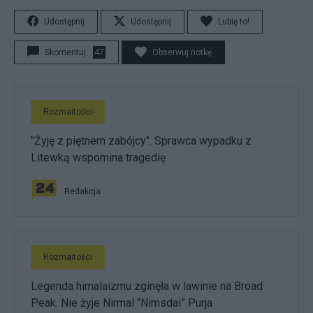
Udostępnij
Udostępnij
Lubię to!
Skomentuj
47
Obserwuj notkę
Rozmaitości
"Żyję z piętnem zabójcy". Sprawca wypadku z
Litewką wspomina tragedię
Redakcja
Rozmaitości
Legenda himalaizmu zginęła w lawinie na Broad
Peak. Nie żyje Nirmal "Nimsdai” Purja