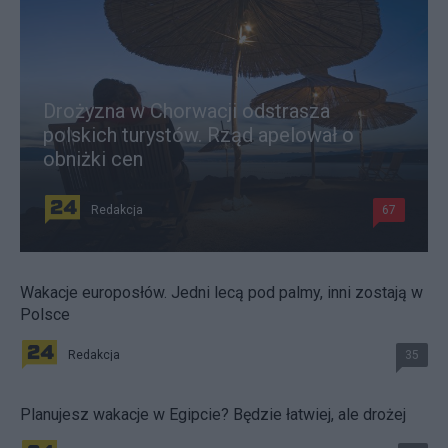
Drożyzna w Chorwacji odstrasza
polskich turystów. Rząd apelował o
obniżki cen
Redakcja
67
Wakacje europosłów. Jedni lecą pod palmy, inni zostają w
Polsce
Redakcja
35
Planujesz wakacje w Egipcie? Będzie łatwiej, ale drożej