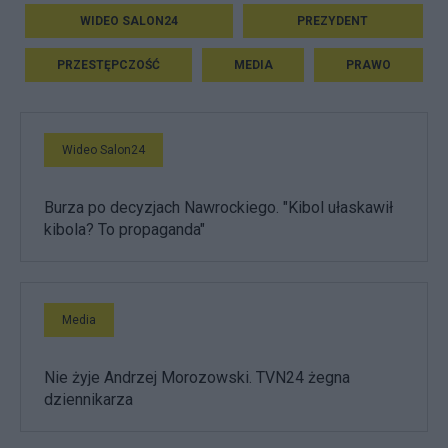
WIDEO SALON24
PREZYDENT
PRZESTĘPCZOŚĆ
MEDIA
PRAWO
Wideo Salon24
Burza po decyzjach Nawrockiego. "Kibol ułaskawił
kibola? To propaganda"
Media
Nie żyje Andrzej Morozowski. TVN24 żegna
dziennikarza