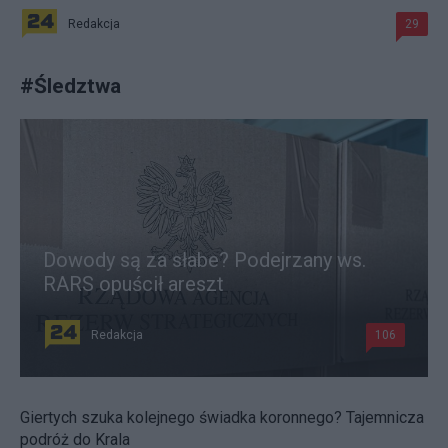
Redakcja
29
#
Śledztwa
Dowody są za słabe? Podejrzany ws.
RARS opuścił areszt
Redakcja
106
Giertych szuka kolejnego świadka koronnego? Tajemnicza
podróż do Krala