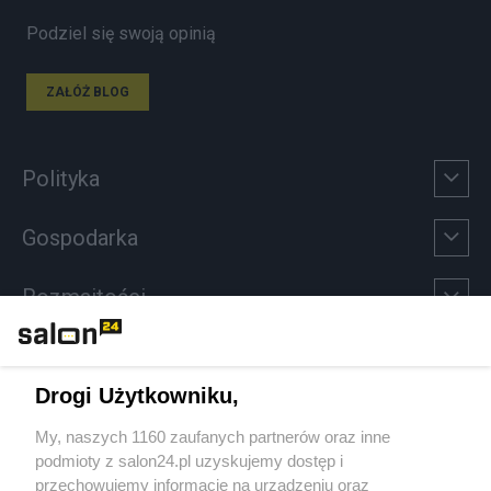
Podziel się swoją opinią
ZAŁÓŻ BLOG
Polityka
Gospodarka
Rozmaitości
Technologie
Drogi Użytkowniku,
Sport
My, naszych 1160 zaufanych partnerów oraz inne
podmioty z salon24.pl uzyskujemy dostęp i
Społeczeństwo
przechowujemy informacje na urządzeniu oraz