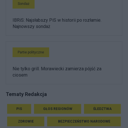
Sondaż
IBRiS: Najsłabszy PiS w historii po rozłamie.
Najnowszy sondaż
Partie polityczne
Nie tylko grill. Morawiecki zamierza pójść za
ciosem
Tematy Redakcja
PIS
GŁOS REGIONÓW
ŚLEDZTWA
ZDROWIE
BEZPIECZEŃSTWO NARODOWE