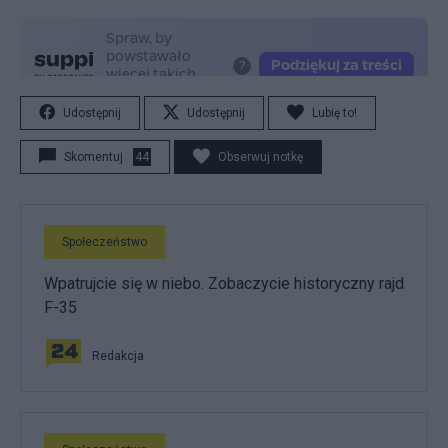
Udostępnij
Udostępnij
Lubię to!
Skomentuj
44
Obserwuj notkę
Społeczeństwo
Wpatrujcie się w niebo. Zobaczycie historyczny rajd
F-35
Redakcja