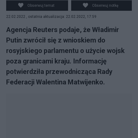
rosyjską ambasadą w Kijowie. Fot. PAP/EPA
Obserwuj temat
Obserwuj notkę
22.02.2022 , ostatnia aktualizacja: 22.02.2022, 17:59
Agencja Reuters podaje, że Władimir
Putin zwrócił się z wnioskiem do
rosyjskiego parlamentu o użycie wojsk
poza granicami kraju. Informację
potwierdziła przewodnicząca Rady
Federacji Walentina Matwijenko.