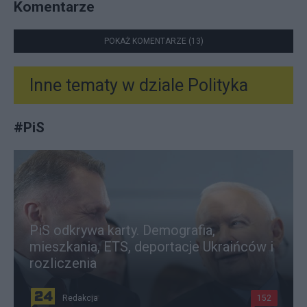
Komentarze
POKAŻ KOMENTARZE (13)
Inne tematy w dziale
Polityka
#
PiS
PiS odkrywa karty. Demografia,
mieszkania, ETS, deportacje Ukraińców i
rozliczenia
Redakcja
152