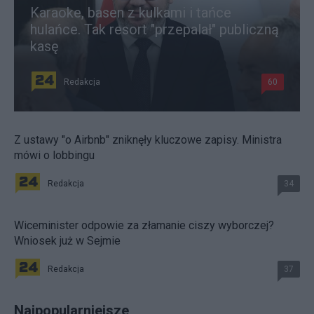
Karaoke, basen z kulkami i tańce
hulańce. Tak resort "przepalał" publiczną
kasę
Redakcja
60
Z ustawy "o Airbnb" zniknęły kluczowe zapisy. Ministra
mówi o lobbingu
Redakcja
34
Wiceminister odpowie za złamanie ciszy wyborczej?
Wniosek już w Sejmie
Redakcja
37
Najpopularniejsze