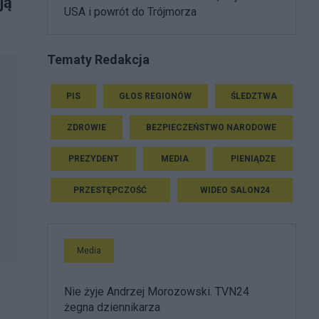
ją
USA i powrót do Trójmorza
Tematy Redakcja
PIS
GŁOS REGIONÓW
ŚLEDZTWA
ZDROWIE
BEZPIECZEŃSTWO NARODOWE
PREZYDENT
MEDIA
PIENIĄDZE
PRZESTĘPCZOŚĆ
WIDEO SALON24
Media
Nie żyje Andrzej Morozowski. TVN24
żegna dziennikarza