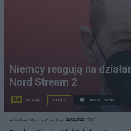
Niemcy reagują na działa
Nord Stream 2
Redakcja
NIEMCY
Obserwuj temat
Kanclerz Niemiec Olaf Scholz, fot. PAP/EPA/CLEMENS
22.02.2022 , ostatnia aktualizacja: 22.02.2022, 13:57