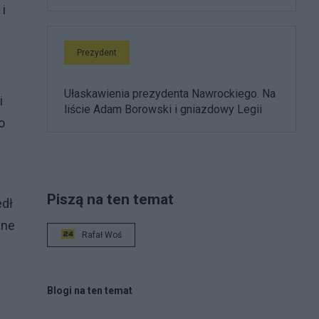
i
Prezydent
Ułaskawienia prezydenta Nawrockiego. Na
i
liście Adam Borowski i gniazdowy Legii
o
Piszą na ten temat
edł
lne
Rafał Woś
Blogi na ten temat