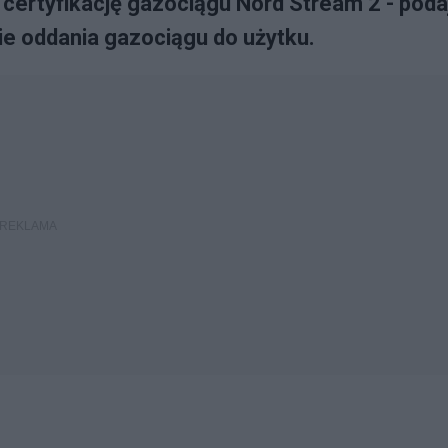
certyfikację gazociągu Nord Stream 2 - poda
e oddania gazociągu do użytku.