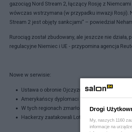
gazociąg Nord Stream 2, łączący Rosję z Niemcami p
wówczas wstrzymana (w przypadku inwazji Rosji). N
Stream 2 jest objęty sankcjami" – powiedział Neha
Rurociąg został zbudowany, ale jeszcze nie działa,
regulacyjne Niemiec i UE - przypomina agencja Reut
Nowe w serwisie:
Ustawa o obronie Ojczyzny – czy wraca pobór 
Amerykańscy dyplomaci przeniesieni do Polski
W tych regionach zmarło więcej zaszczepionyc
Drogi Użytkow
Hackerzy zaatakowali Lotnicze Pogotowie Ratu
My, naszych 1160 zau
informacje na urządze