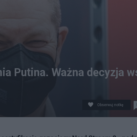
nia Putina. Ważna decyzja w
Obserwuj notkę
 BILAN