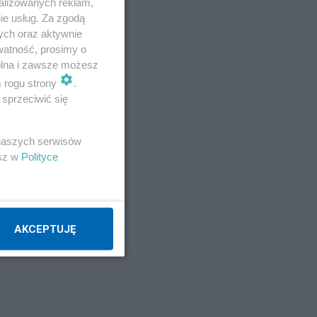
alizowanych reklam,
ie usług. Za zgodą
ych oraz aktywnie
watność, prosimy o
wolna i zawsze możesz
m rogu strony
.
sprzeciwić się
 naszych serwisów
esz w
Polityce
AKCEPTUJĘ
-