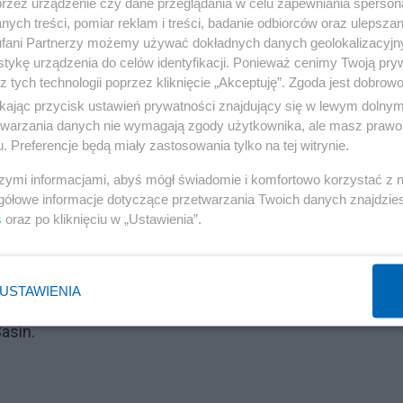
przez urządzenie czy dane przeglądania w celu zapewniania sperson
ymanie NS2
ych treści, pomiar reklam i treści, badanie odbiorców oraz ulepszan
fani Partnerzy możemy używać dokładnych danych geolokalizacyjn
tykę urządzenia do celów identyfikacji. Ponieważ cenimy Twoją pry
 że sankcje wobec Rosji powinny obejmować całkowite
z tych technologii poprzez kliknięcie „Akceptuję”. Zgoda jest dobro
atystycznych tzw. republik ludowych w Donbasie, które
ikając przycisk ustawień prywatności znajdujący się w lewym dolny
etwarzania danych nie wymagają zgody użytkownika, ale masz prawo 
stwa ocenił jako „akt agresji”. Powiedział, że reakcja na
. Preferencje będą miały zastosowania tylko na tej witrynie.
być tak samo szybka jak uznanie przez Moskwę
szymi informacjami, abyś mógł świadomie i komfortowo korzystać z
gółowe informacje dotyczące przetwarzania Twoich danych znajdzi
s
oraz po kliknięciu w „Ustawienia”.
 Rosji apelowali też polscy politycy.
lejnych narzędzi do szantażowania Europy jest kursem na
USTAWIENIA
być jedną z pierwszych sankcji dla putinowskiej Rosji" 
asin.