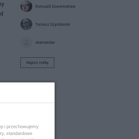
by
Romuald Szeremietiew
rd
Tomasz Szymborski
skamander
Napisz notkę
ęp i przechowujemy
ory, standardowe