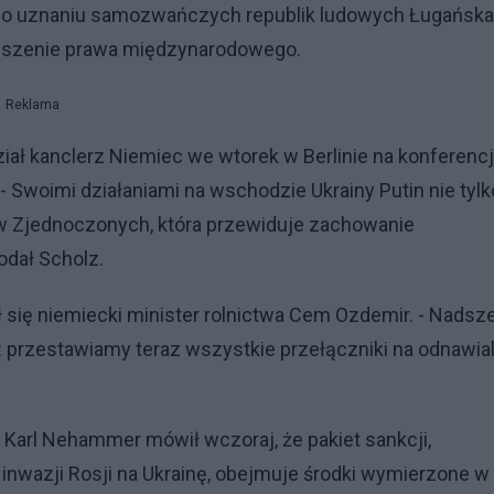
a o uznaniu samozwańczych republik ludowych Ługańska 
ruszenie prawa międzynarodowego.
Reklama
ział kanclerz Niemiec we wtorek w Berlinie na konferencj
 Swoimi działaniami na wschodzie Ukrainy Putin nie tylk
ów Zjednoczonych, która przewiduje zachowanie
odał Scholz.
ię niemiecki minister rolnictwa Cem Ozdemir. - Nadsz
: przestawiamy teraz wszystkie przełączniki na odnawia
 Karl Nehammer mówił wczoraj, że pakiet sankcji,
nwazji Rosji na Ukrainę, obejmuje środki wymierzone w