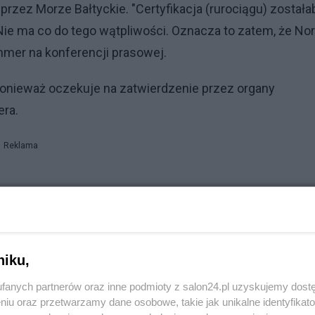
rzez Morze Bałtyckie. "Certyfikacja (rurociągu) została
ie ma co do tego wątpliwości. Oznacza to zatem, że No
mmer na konferencji prasowej.
 ponieważ oczekuje na zatwierdzenie przez organy
era.
Reklama
do wojska?
 w związku z rosyjską agresją
h przeciwko Covid-19. Resort zdrowia wyjaśnia
niku,
nkowe. Żądają 1,5 mln zł okupu
fanych partnerów oraz inne podmioty z salon24.pl uzyskujemy dost
niu oraz przetwarzamy dane osobowe, takie jak unikalne identyfikat