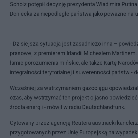
Scholz potępił decyzję prezydenta Władimira Putin
Doniecka za niepodległe państwa jako poważne na
- Dzisiejsza sytuacja jest zasadniczo inna – powied
prasowej z premierem Irlandii Michealem Martinem. -
łamie porozumienia mińskie, ale także Kartę Narod
integralności terytorialnej i suwerenności państw - d
Wcześniej za wstrzymaniem gazociągu opowiedział s
czas, aby wstrzymać ten projekt o jasno powiedzieć
źródła energii - mówił w radiu Deutschlandfunk.
Cytowany przez agencję Reutera austriacki kanclerz
przygotowanych przez Unię Europejską na wypadek i