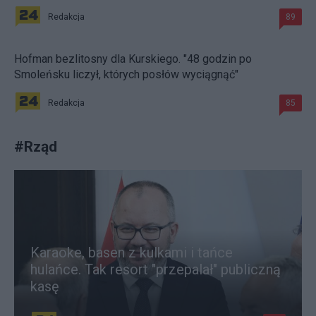
Redakcja
89
Hofman bezlitosny dla Kurskiego. "48 godzin po
Smoleńsku liczył, których posłów wyciągnąć"
Redakcja
85
#
Rząd
Karaoke, basen z kulkami i tańce
hulańce. Tak resort "przepalał" publiczną
kasę