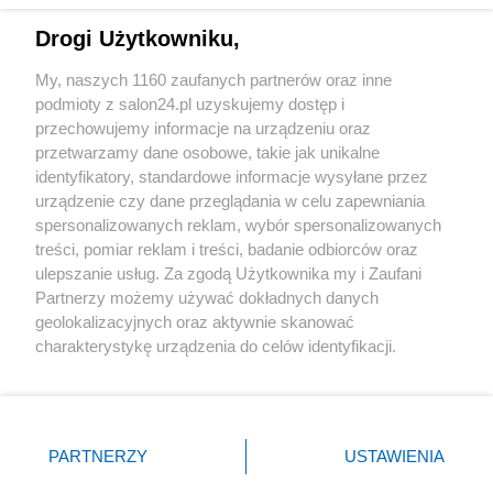
Drogi Użytkowniku,
Sport
My, naszych 1160 zaufanych partnerów oraz inne
podmioty z salon24.pl uzyskujemy dostęp i
Społeczeństwo
przechowujemy informacje na urządzeniu oraz
przetwarzamy dane osobowe, takie jak unikalne
Kultura
identyfikatory, standardowe informacje wysyłane przez
urządzenie czy dane przeglądania w celu zapewniania
spersonalizowanych reklam, wybór spersonalizowanych
treści, pomiar reklam i treści, badanie odbiorców oraz
ulepszanie usług. Za zgodą Użytkownika my i Zaufani
X
Facebook
Instagram
Youtube
Partnerzy możemy używać dokładnych danych
geolokalizacyjnych oraz aktywnie skanować
charakterystykę urządzenia do celów identyfikacji.
Web Content Media sp. z o. o. © 2022
Ponieważ cenimy Twoją prywatność, prosimy o zgodę na
korzystanie z tych technologii poprzez kliknięcie
„Akceptuję”. Zgoda jest dobrowolna i zawsze możesz ją
Pomoc
O nas
Praca
Reklama
Kontakt
zmienić/wycofać klikając przycisk ustawień prywatności
PARTNERZY
USTAWIENIA
znajdujący się w lewym dolnym rogu strony
. Niektóre