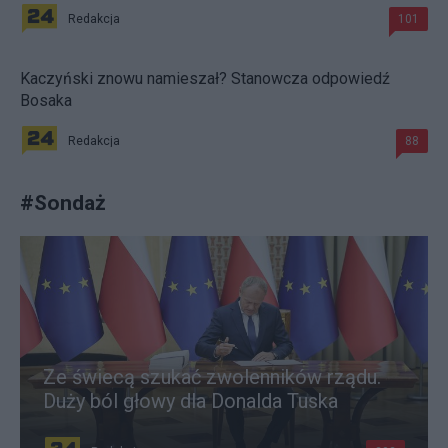
Redakcja
101
Kaczyński znowu namieszał? Stanowcza odpowiedź
Bosaka
Redakcja
88
#
Sondaż
Ze świecą szukać zwolenników rządu.
Duży ból głowy dla Donalda Tuska