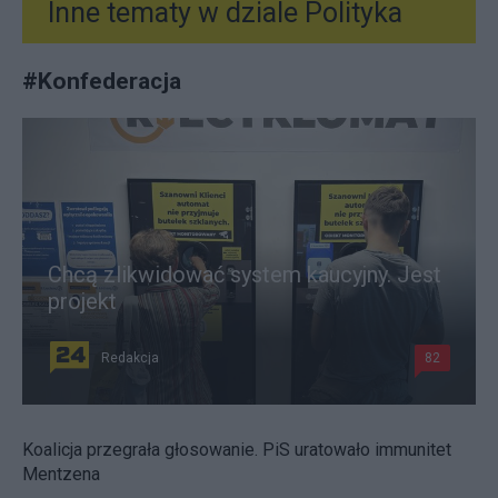
Inne tematy w dziale
Polityka
#
Konfederacja
Chcą zlikwidować system kaucyjny. Jest
projekt
Redakcja
82
Koalicja przegrała głosowanie. PiS uratowało immunitet
Mentzena