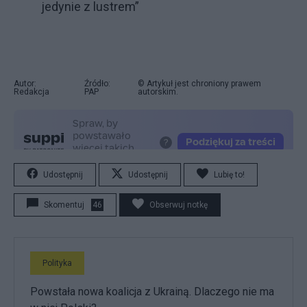
jedynie z lustrem”
Autor:
Źródło:
© Artykuł jest chroniony prawem
Redakcja
PAP
autorskim.
Udostępnij
Udostępnij
Lubię to!
Skomentuj
46
Obserwuj notkę
Polityka
Powstała nowa koalicja z Ukrainą. Dlaczego nie ma