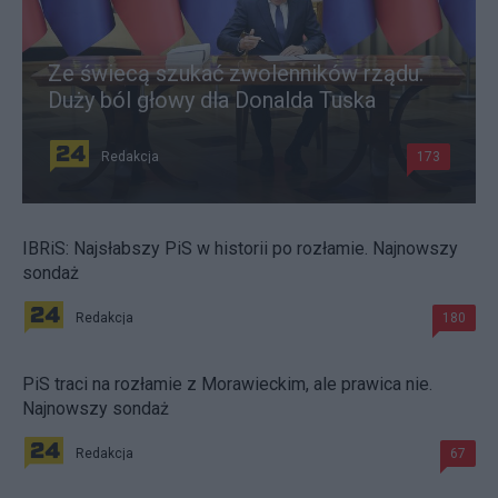
Ze świecą szukać zwolenników rządu.
Duży ból głowy dla Donalda Tuska
Redakcja
173
IBRiS: Najsłabszy PiS w historii po rozłamie. Najnowszy
sondaż
Redakcja
180
PiS traci na rozłamie z Morawieckim, ale prawica nie.
Najnowszy sondaż
Redakcja
67