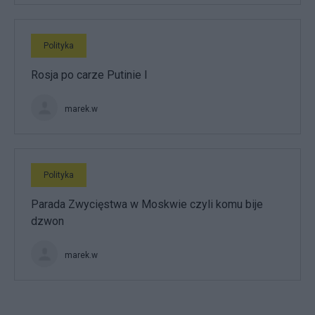
Polityka
Rosja po carze Putinie I
marek.w
Polityka
Parada Zwycięstwa w Moskwie czyli komu bije
dzwon
marek.w