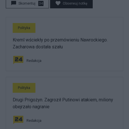
Skomentuj
34
Obserwuj notkę
Polityka
Kreml wściekły po przemówieniu Nawrockiego.
Zacharowa dostała szału
Redakcja
Polityka
Drugi Prigożyn. Zagroził Putinowi atakiem, miliony
obejrzało nagranie
Redakcja