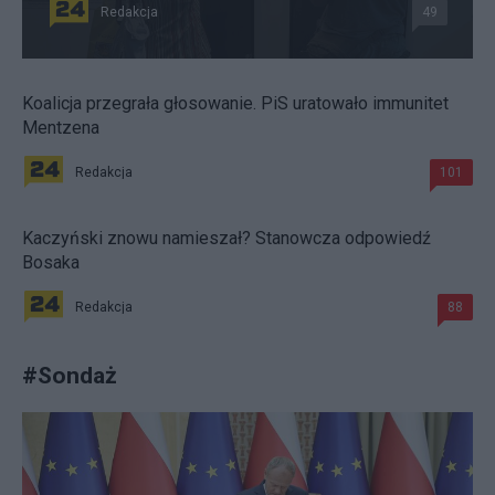
Redakcja
49
Koalicja przegrała głosowanie. PiS uratowało immunitet
Mentzena
Redakcja
101
Kaczyński znowu namieszał? Stanowcza odpowiedź
Bosaka
Redakcja
88
#
Sondaż