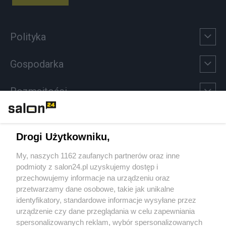
Polityka
Gospodarka
Rozmaitości
Technologie
Drogi Użytkowniku,
Sport
My, naszych 1162 zaufanych partnerów oraz inne
podmioty z salon24.pl uzyskujemy dostęp i
Społeczeństwo
przechowujemy informacje na urządzeniu oraz
przetwarzamy dane osobowe, takie jak unikalne
Kultura
identyfikatory, standardowe informacje wysyłane przez
urządzenie czy dane przeglądania w celu zapewniania
spersonalizowanych reklam, wybór spersonalizowanych