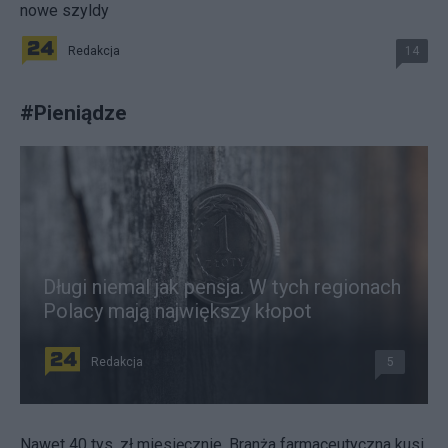
nowe szyldy
Redakcja
14
#
Pieniądze
Długi niemal jak pensja. W tych regionach
Polacy mają największy kłopot
Redakcja
5
Nawet 40 tys. zł miesięcznie. Branża farmaceutyczna kusi