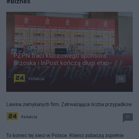
#
Biznes
PZPN traci kluczowego sponsora.
Brzoska i InPost kończą długi etap
Redakcja
18
Lawina zamykanych firm. Zatrważająca liczba przypadków
Redakcja
31
To koniec tej sieci w Polsce. Klienci zobaczą zupełnie