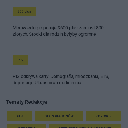
800 plus
Morawiecki proponuje 3600 plus zamiast 800
złotych. Środki dla rodzin byłyby ogromne
PiS
PiS odkrywa karty. Demografia, mieszkania, ETS,
deportacje Ukraińców i rozliczenia
Tematy Redakcja
PIS
GŁOS REGIONÓW
ZDROWIE