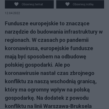
panelu EKS w Mikołajkach Fot. EKS
Obserwuj temat
Obserwuj notkę
12.04.2022
Fundusze europejskie to znaczące
narzędzie do budowania infrastruktury w
regionach. W czasach po pandemii
koronawirusa, europejskie fundusze
mają być sposobem na odbudowę
polskiej gospodarki. Ale po
koronawirusie nastał czas zbrojnego
konfliktu za naszą wschodnią granicą,
który ma ogromny wpływ na polską
gospodarkę. Na dodatek z powodu
konfliktu na linii Warszawa-Bruksela