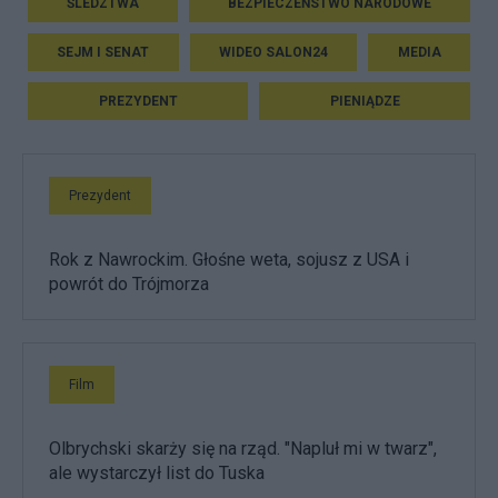
ŚLEDZTWA
BEZPIECZEŃSTWO NARODOWE
SEJM I SENAT
WIDEO SALON24
MEDIA
PREZYDENT
PIENIĄDZE
Prezydent
Rok z Nawrockim. Głośne weta, sojusz z USA i
powrót do Trójmorza
Film
Olbrychski skarży się na rząd. "Napluł mi w twarz",
ale wystarczył list do Tuska