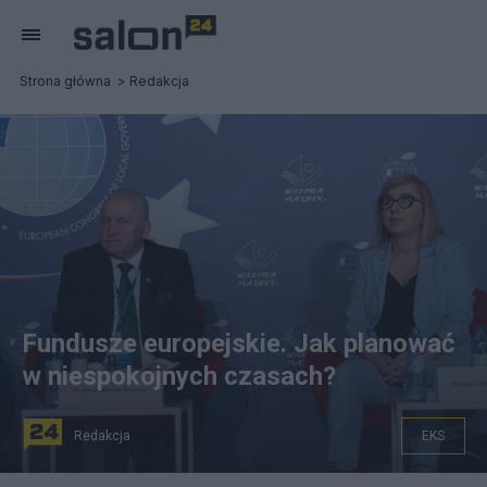
Strona główna
Redakcja
Fundusze europejskie. Jak planować
w niespokojnych czasach?
Redakcja
EKS
Gustaw Marek Brzezin i Paulina Hennig-Kloska w czasie