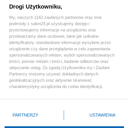
Drogi Użytkowniku,
Sport
My, naszych 1162 zaufanych partnerów oraz inne
podmioty z salon24.pl uzyskujemy dostęp i
Społeczeństwo
przechowujemy informacje na urządzeniu oraz
przetwarzamy dane osobowe, takie jak unikalne
Kultura
identyfikatory, standardowe informacje wysyłane przez
urządzenie czy dane przeglądania w celu zapewniania
spersonalizowanych reklam, wybór spersonalizowanych
treści, pomiar reklam i treści, badanie odbiorców oraz
ulepszanie usług. Za zgodą Użytkownika my i Zaufani
X
Facebook
Instagram
Youtube
Partnerzy możemy używać dokładnych danych
geolokalizacyjnych oraz aktywnie skanować
charakterystykę urządzenia do celów identyfikacji.
Web Content Media sp. z o. o. © 2022
Ponieważ cenimy Twoją prywatność, prosimy o zgodę na
korzystanie z tych technologii poprzez kliknięcie
„Akceptuję”. Zgoda jest dobrowolna i zawsze możesz ją
Pomoc
O nas
Praca
Reklama
Kontakt
zmienić/wycofać klikając przycisk ustawień prywatności
PARTNERZY
USTAWIENIA
znajdujący się w lewym dolnym rogu strony
. Niektóre
rodzaje przetwarzania danych nie wymagają zgody