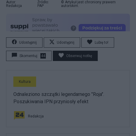
Autor:
Źródło:
© Artykuł jest chroniony prawem
Redakcja
PAP
autorskim.
Udostępnij
Udostępnij
Lubię to!
Skomentuj
44
Obserwuj notkę
Kultura
Odnaleziono szczątki legendarnego "Roja".
Poszukiwania IPN przyniosły efekt
Redakcja