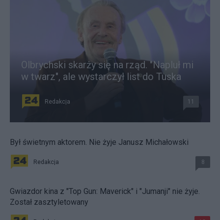
Olbrychski skarży się na rząd. "Napluł mi
w twarz", ale wystarczył list do Tuska
Redakcja
11
Był świetnym aktorem. Nie żyje Janusz Michałowski
Redakcja
8
Gwiazdor kina z "Top Gun: Maverick" i "Jumanji" nie żyje.
Został zasztyletowany