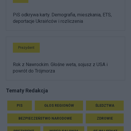
PiS odkrywa karty. Demografia, mieszkania, ETS,
deportacje Ukraińców i rozliczenia
Prezydent
Rok z Nawrockim. Głośne weta, sojusz z USA i
powrót do Trójmorza
Tematy Redakcja
PIS
GŁOS REGIONÓW
ŚLEDZTWA
BEZPIECZEŃSTWO NARODOWE
ZDROWIE