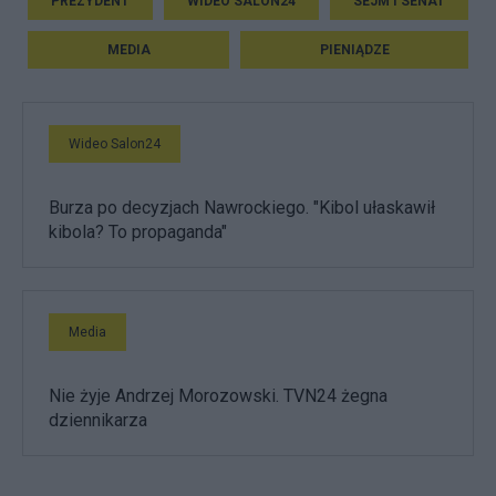
PREZYDENT
WIDEO SALON24
SEJM I SENAT
MEDIA
PIENIĄDZE
Wideo Salon24
Burza po decyzjach Nawrockiego. "Kibol ułaskawił
kibola? To propaganda"
Media
Nie żyje Andrzej Morozowski. TVN24 żegna
dziennikarza