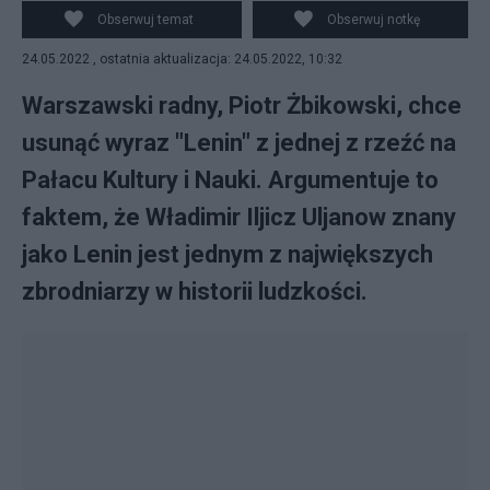
słowa "Lenin" z Pałacu Kultury i Nauki. Argumentuje to
Obserwuj temat
Obserwuj notkę
tym, że postać ta była "jednym z najwiekszych
24.05.2022 , ostatnia aktualizacja: 24.05.2022, 10:32
zbrodniarzy w historii". (fot. Flickr/AMGPG)
Warszawski radny, Piotr Żbikowski, chce
usunąć wyraz "Lenin" z jednej z rzeźć na
Pałacu Kultury i Nauki. Argumentuje to
faktem, że Władimir Iljicz Uljanow znany
jako Lenin jest jednym z największych
zbrodniarzy w historii ludzkości.