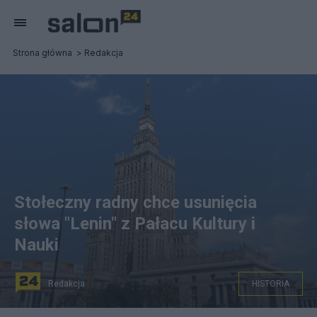
Strona główna
Redakcja
Stołeczny radny chce usunięcia
słowa "Lenin" z Pałacu Kultury i
Nauki
Redakcja
HISTORIA
Warszawski radny Piotr Żbikowski domaga się usunięcia