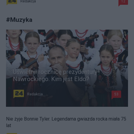
Redakcja
12
#
Muzyka
Uświetnił rocznicę prezydentury
Nawrockiego. Kim jest Eldo?
Redakcja
53
Nie żyje Bonnie Tyler. Legendarna gwiazda rocka miała 75
lat