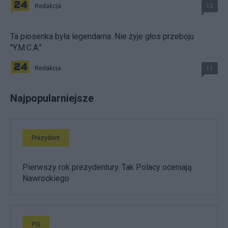
Redakcja
15
Ta piosenka była legendarna. Nie żyje głos przeboju
"Y.M.C.A."
Redakcja
11
Najpopularniejsze
Prezydent
Pierwszy rok prezydentury. Tak Polacy oceniają
Nawrockiego
PiS