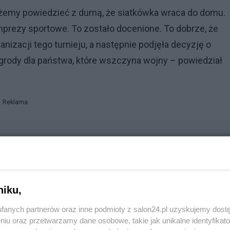
ożemy powiedzieć z dumą, że siatkówka wraca do domu.
imprezy sportowe. To zostało docenione. To dobrze, że
izacji tego turnieju, a następnie podjęła decyzję o
agrody dla państwa, które wszczyna wojny – powiedział
Reklama
niku,
fanych partnerów oraz inne podmioty z salon24.pl uzyskujemy dost
niu oraz przetwarzamy dane osobowe, takie jak unikalne identyfikat