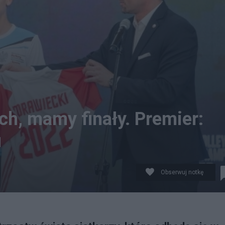
ch, mamy finały. Premier:
u
Obserwuj notkę
ian Świderski (P) podczas ogłoszenia miast-gospodarzy
w Meissner