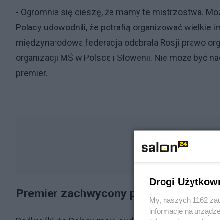
- Ogromnie się cieszę, że mamy te mistrzostwa. M
Polacy udowodnili, że potrafią organizować wielkie 
międzynarodowa federacja odebrała Rosji prawo organ
organizacji MŚ w Polsce i Słowenii. Nie może być n
premier.
Drogi Użytkow
Premier zachwycony postawą kibiców
My, naszych 1162 zau
informacje na urządze