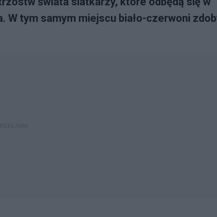
rzostw świata siatkarzy, które odbędą się w
nia. W tym samym miejscu biało-czerwoni zdoby