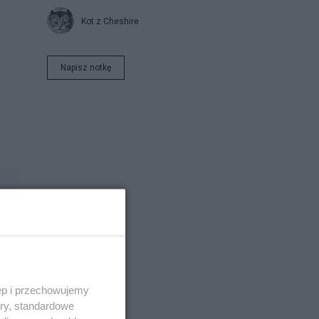
Kot z Cheshire
Napisz notkę
ęp i przechowujemy
ory, standardowe