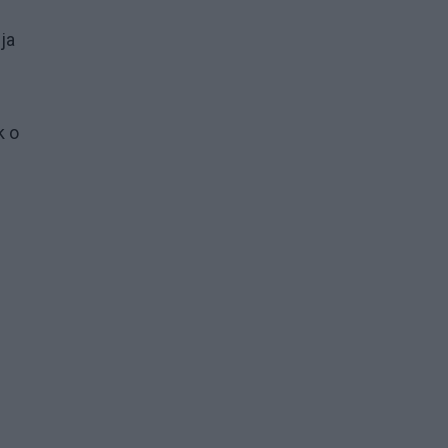
ja
k o