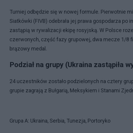
Turniej odbędzie się w nowej formule. Pierwotnie m
Siatkówki (FIVB) odebrała jej prawa gospodarza po in
zastąpią w rywalizacji ekipę rosyjską. W Polsce roz
czerwonych, część fazy grupowej, dwa mecze 1/8 finał
brązowy medal.
Podział na grupy (Ukraina zastąpiła w
24 uczestników zostało podzielonych na cztery grupy
grupie zagrają z Bułgarią, Meksykiem i Stanami Zje
Grupa A: Ukraina, Serbia, Tunezja, Portoryko