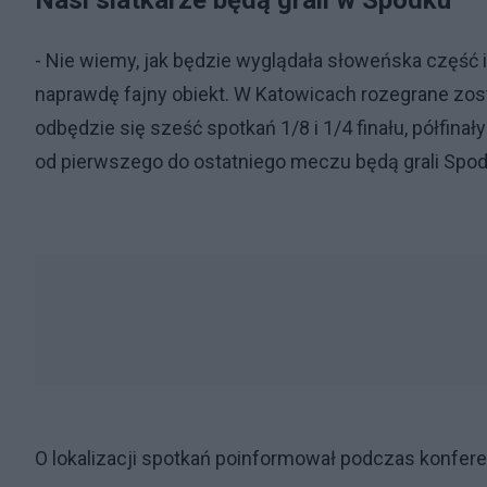
Nasi siatkarze będą grali w Spodku
- Nie wiemy, jak będzie wyglądała słoweńska część
naprawdę fajny obiekt. W Katowicach rozegrane zost
odbędzie się sześć spotkań 1/8 i 1/4 finału, półfinały
od pierwszego do ostatniego meczu będą grali Spod
O lokalizacji spotkań poinformował podczas konfer