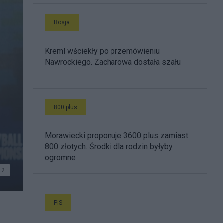
Rosja
Kreml wściekły po przemówieniu
Nawrockiego. Zacharowa dostała szału
800 plus
Morawiecki proponuje 3600 plus zamiast
800 złotych. Środki dla rodzin byłyby
ogromne
2
PiS