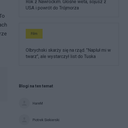
Rok z Nawrockim. Głośne weta, sojusz z
USA i powrót do Trójmorza
To
cach
arze
Film
Olbrychski skarży się na rząd. "Napluł mi w
twarz", ale wystarczył list do Tuska
Blogi na ten temat
HareM
Piotrek Siekierski