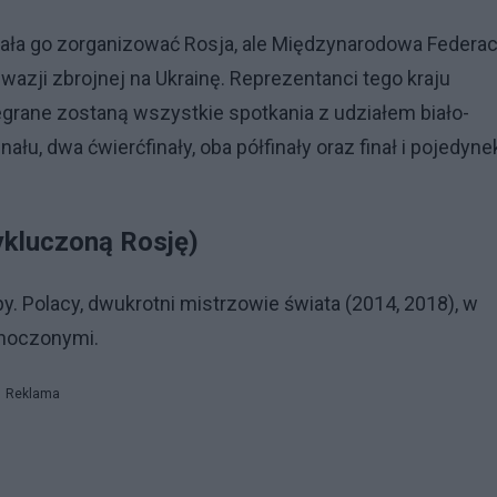
iała go zorganizować Rosja, ale Międzynarodowa Federac
wazji zbrojnej na Ukrainę. Reprezentanci tego kraju
egrane zostaną wszystkie spotkania z udziałem biało-
u, dwa ćwierćfinały, oba półfinały oraz finał i pojedyne
ykluczoną Rosję)
. Polacy, dwukrotni mistrzowie świata (2014, 2018), w
dnoczonymi.
Reklama