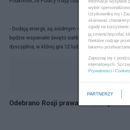
Podkreślił, że Polacy mają cudownych kibiców.
informacje wysyłane 
wybór spersonalizowan
Użytkownika my i Zau
skanować charakterys
zgodę na korzystanie 
- Dodają energii, są siódmym – jeśli mówimy o siat
ją zmienić/wycofać kl
będzie wspaniałe święto siatkówki. A po ostatnim m
Niektóre rodzaje prz
dyscyplina, w której gra 12 ludzi na parkiecie, a n
takiemu przetwarzaniu
Zapoznaj się z poniż
internetowych. Szcze
Prywatności
i
Cookie
PARTNERZY
Odebrano Rosji prawa do turnieju