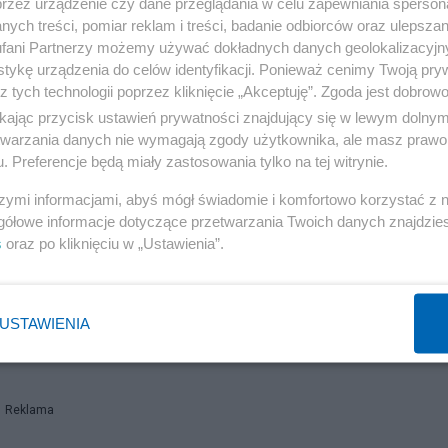
przez urządzenie czy dane przeglądania w celu zapewniania sperson
ych treści, pomiar reklam i treści, badanie odbiorców oraz ulepszan
fani Partnerzy możemy używać dokładnych danych geolokalizacyjn
Reklama
tykę urządzenia do celów identyfikacji. Ponieważ cenimy Twoją pry
z tych technologii poprzez kliknięcie „Akceptuję”. Zgoda jest dobro
kówce - zawodnikiem na parkiecie. Jestem przekonany, że
ikając przycisk ustawień prywatności znajdujący się w lewym dolny
eczu będzie można powiedzieć, że siatkówka to taka
etwarzania danych nie wymagają zgody użytkownika, ale masz prawo 
a koniec wygrywają Polacy – podsumował szef rządu.
. Preferencje będą miały zastosowania tylko na tej witrynie.
szymi informacjami, abyś mógł świadomie i komfortowo korzystać z
gółowe informacje dotyczące przetwarzania Twoich danych znajdzi
s
oraz po kliknięciu w „Ustawienia”.
USTAWIENIA
Reklama