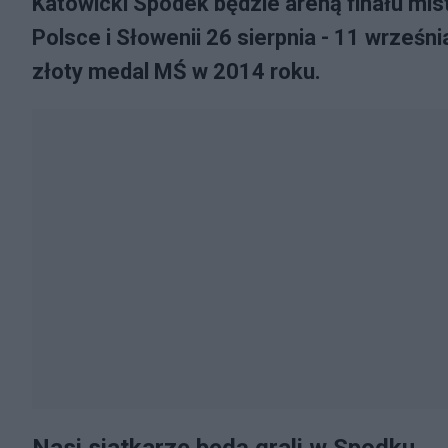
Katowicki Spodek będzie areną finału mist
Polsce i Słowenii 26 sierpnia - 11 wrześ
złoty medal MŚ w 2014 roku.