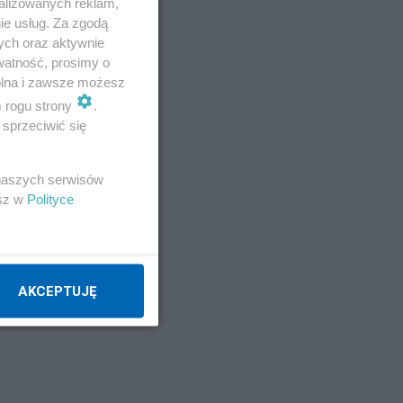
alizowanych reklam,
ie usług. Za zgodą
ych oraz aktywnie
watność, prosimy o
wolna i zawsze możesz
 to
m rogu strony
.
sprzeciwić się
 naszych serwisów
esz w
Polityce
AKCEPTUJĘ