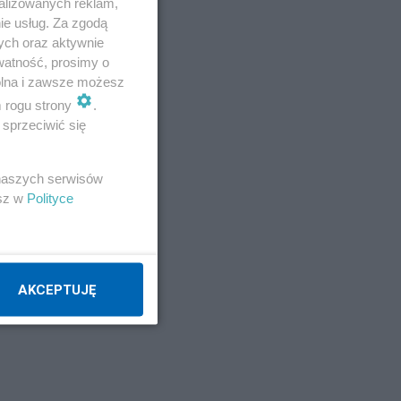
alizowanych reklam,
ie usług. Za zgodą
ych oraz aktywnie
watność, prosimy o
wolna i zawsze możesz
m rogu strony
.
sprzeciwić się
 naszych serwisów
esz w
Polityce
AKCEPTUJĘ