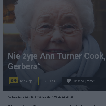
Nie żyje Ann Turner Cook,
Gerbera”
Redakcja
HISTORIA
Obserwuj temat
Zmarła Ann Turner Cook, znana jako „dziecko Gerbera”. F
4.06.2022 , ostatnia aktualizacja: 4.06.2022, 21:25