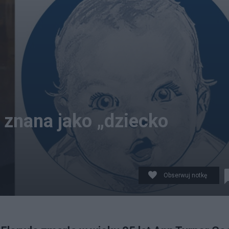
 znana jako „dziecko
Obserwuj notkę
ot. Hiro.pl