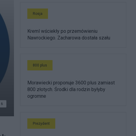
Rosja
Kreml wściekły po przemówieniu
Nawrockiego. Zacharowa dostała szału
800 plus
Morawiecki proponuje 3600 plus zamiast
800 złotych. Środki dla rodzin byłyby
ogromne
6
Prezydent