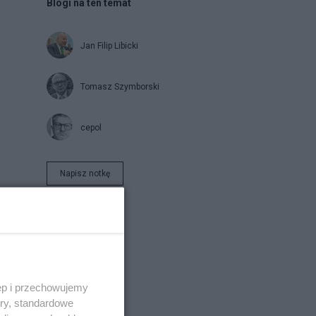
Blogi na ten temat
Jan Filip Libicki
Tomasz Szymborski
cepol
Napisz notkę
ęp i przechowujemy
ory, standardowe