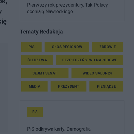
ok,
Pierwszy rok prezydentury. Tak Polacy
w
oceniają Nawrockiego
się
Tematy Redakcja
PIS
GŁOS REGIONÓW
ZDROWIE
ŚLEDZTWA
BEZPIECZEŃSTWO NARODOWE
SEJM I SENAT
WIDEO SALON24
MEDIA
PREZYDENT
PIENIĄDZE
PiS
PiS odkrywa karty. Demografia,