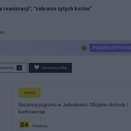
 reanimacji", "zebranie sytych kotów"
im.
komentuj
6
Obserwuj notkę
Kultura
Rocznica pogromu w Jedwabnem. Oficjalne obchody i
kontrowersje
Redakcja