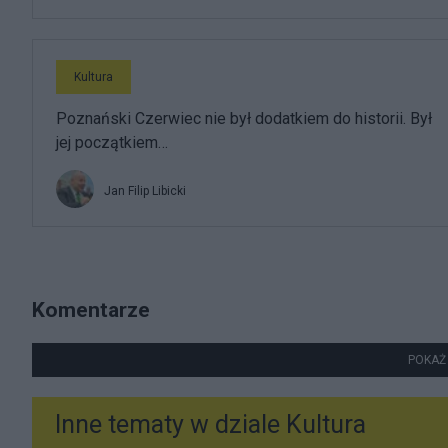
Kultura
Poznański Czerwiec nie był dodatkiem do historii. Był
jej początkiem…
Jan Filip Libicki
Komentarze
POKAŻ
Inne tematy w dziale
Kultura