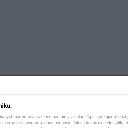
niku,
fanych partnerów oraz inne podmioty z salon24.pl uzyskujemy dost
niu oraz przetwarzamy dane osobowe, takie jak unikalne identyfikat
zez Daniela Franka Gerbera, jest jednym ze światowych