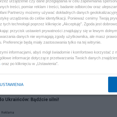
przez urządzenie czy dane przeglądania w celu zapewniania sperson
ych treści, pomiar reklam i treści, badanie odbiorców oraz ulepszan
fani Partnerzy możemy używać dokładnych danych geolokalizacyjn
tykę urządzenia do celów identyfikacji. Ponieważ cenimy Twoją pry
z tych technologii poprzez kliknięcie „Akceptuję”. Zgoda jest dobro
ikając przycisk ustawień prywatności znajdujący się w lewym dolny
etwarzania danych nie wymagają zgody użytkownika, ale masz prawo 
. Preferencje będą miały zastosowania tylko na tej witrynie.
Reklama
szymi informacjami, abyś mógł świadomie i komfortowo korzystać z
gółowe informacje dotyczące przetwarzania Twoich danych znajdzi
elką tenisistką
s
oraz po kliknięciu w „Ustawienia”.
 tamten gabinet i głosowanie sprzed 30 lat
USTAWIENIA
łócił konwencję PiS
o Ukraińców: Bądźcie silni!
Reklama