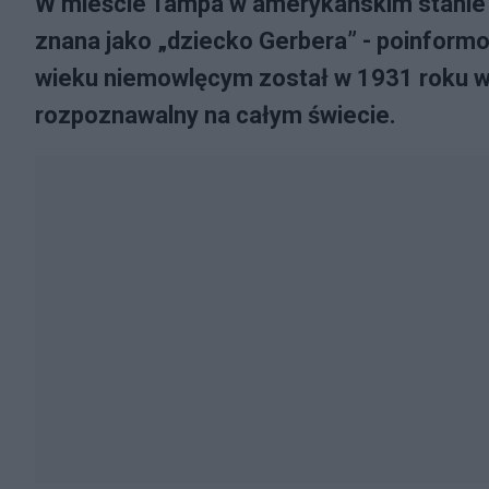
W mieście Tampa w amerykańskim stanie F
znana jako „dziecko Gerbera” - poinform
wieku niemowlęcym został w 1931 roku wy
rozpoznawalny na całym świecie.