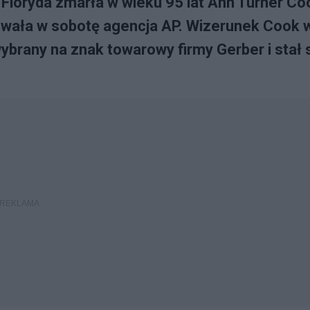
loryda zmarła w wieku 95 lat Ann Turner Co
owała w sobotę agencja AP. Wizerunek Cook 
brany na znak towarowy firmy Gerber i stał 