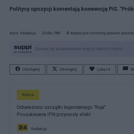
Politycy opozycji komentują konwencję PiS. "Próba
Autor: Redakcja
Źródło: PAP
© Artykuł jest chroniony prawem autorsk
Udostępnij
Udostępnij
Lubię to!
S
Kultura
Odnaleziono szczątki legendarnego "Roja".
Poszukiwania IPN przyniosły efekt
Redakcja