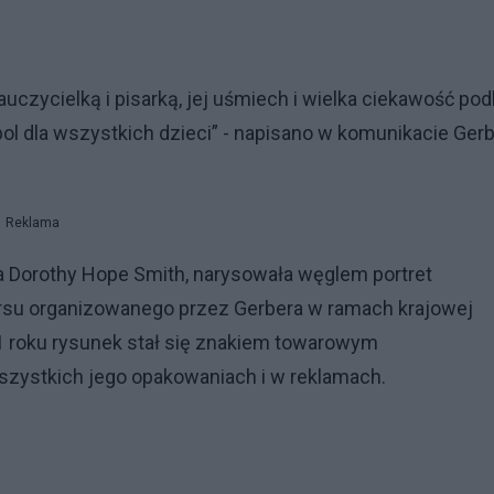
auczycielką i pisarką, jej uśmiech i wielka ciekawość pod
bol dla wszystkich dzieci” - napisano w komunikacie Ger
Reklama
tka Dorothy Hope Smith, narysowała węglem portret
rsu organizowanego przez Gerbera w ramach krajowej
1 roku rysunek stał się znakiem towarowym
wszystkich jego opakowaniach i w reklamach.