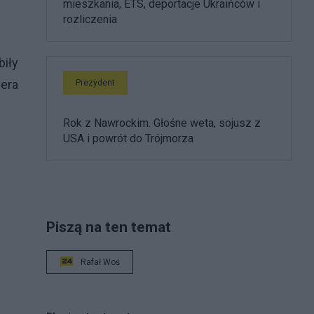
mieszkania, ETS, deportacje Ukraińców i
rozliczenia
biły
bera
Prezydent
Rok z Nawrockim. Głośne weta, sojusz z
USA i powrót do Trójmorza
Piszą na ten temat
Rafał Woś