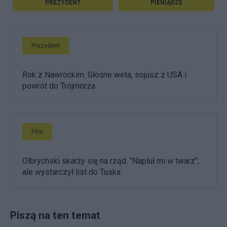
PREZYDENT
PIENIĄDZE
Prezydent
Rok z Nawrockim. Głośne weta, sojusz z USA i
powrót do Trójmorza
Film
Olbrychski skarży się na rząd. "Napluł mi w twarz",
ale wystarczył list do Tuska
Piszą na ten temat