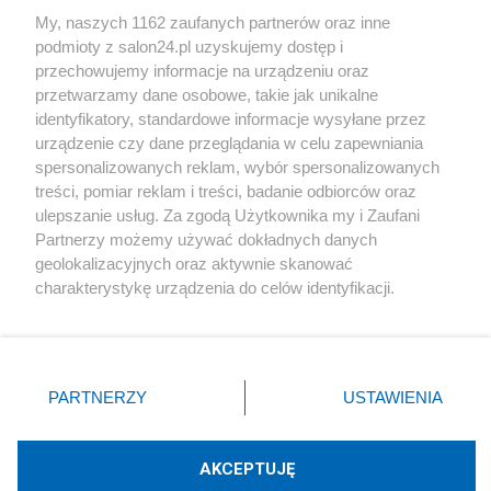
Sport
My, naszych 1162 zaufanych partnerów oraz inne
podmioty z salon24.pl uzyskujemy dostęp i
Społeczeństwo
przechowujemy informacje na urządzeniu oraz
przetwarzamy dane osobowe, takie jak unikalne
Kultura
identyfikatory, standardowe informacje wysyłane przez
urządzenie czy dane przeglądania w celu zapewniania
spersonalizowanych reklam, wybór spersonalizowanych
treści, pomiar reklam i treści, badanie odbiorców oraz
ulepszanie usług. Za zgodą Użytkownika my i Zaufani
X
Facebook
Instagram
Youtube
Partnerzy możemy używać dokładnych danych
geolokalizacyjnych oraz aktywnie skanować
charakterystykę urządzenia do celów identyfikacji.
Web Content Media sp. z o. o. © 2022
Ponieważ cenimy Twoją prywatność, prosimy o zgodę na
korzystanie z tych technologii poprzez kliknięcie
„Akceptuję”. Zgoda jest dobrowolna i zawsze możesz ją
Pomoc
O nas
Praca
Reklama
Kontakt
zmienić/wycofać klikając przycisk ustawień prywatności
PARTNERZY
USTAWIENIA
znajdujący się w lewym dolnym rogu strony
. Niektóre
rodzaje przetwarzania danych nie wymagają zgody
użytkownika, ale masz prawo sprzeciwić się takiemu
AKCEPTUJĘ
przetwarzaniu. Preferencje będą miały zastosowania tylko