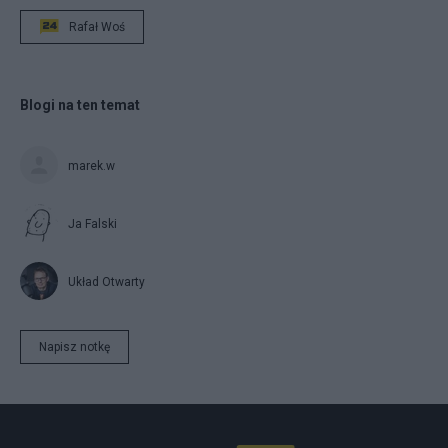
Rafał Woś
Blogi na ten temat
marek.w
Ja Falski
Układ Otwarty
Napisz notkę