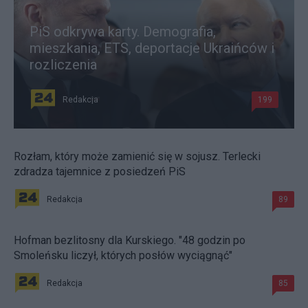
PiS odkrywa karty. Demografia,
mieszkania, ETS, deportacje Ukraińców i
rozliczenia
Redakcja
199
Rozłam, który może zamienić się w sojusz. Terlecki
zdradza tajemnice z posiedzeń PiS
Redakcja
89
Hofman bezlitosny dla Kurskiego. "48 godzin po
Smoleńsku liczył, których posłów wyciągnąć"
Redakcja
85