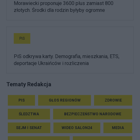
Morawiecki proponuje 3600 plus zamiast 800
złotych. Środki dla rodzin byłyby ogromne
PiS
PiS odkrywa karty. Demografia, mieszkania, ETS,
deportacje Ukraińców i rozliczenia
Tematy Redakcja
PIS
GŁOS REGIONÓW
ZDROWIE
ŚLEDZTWA
BEZPIECZEŃSTWO NARODOWE
SEJM I SENAT
WIDEO SALON24
MEDIA