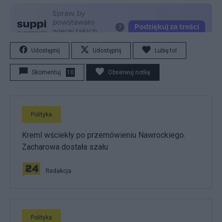
Udostępnij
Udostępnij
Lubię to!
Skomentuj
10
Obserwuj notkę
Polityka
Kreml wściekły po przemówieniu Nawrockiego.
Zacharowa dostała szału
Redakcja
Polityka