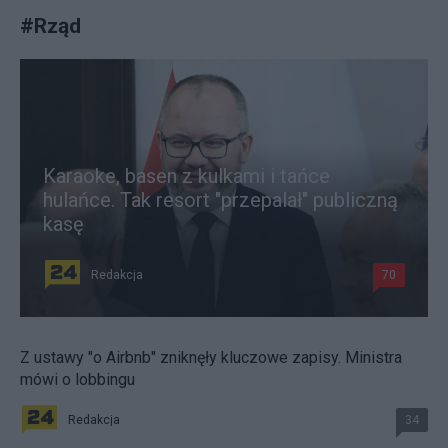
#
Rząd
Karaoke, basen z kulkami i tańce
hulańce. Tak resort "przepalał" publiczną
kasę
Redakcja
70
Z ustawy "o Airbnb" zniknęły kluczowe zapisy. Ministra
mówi o lobbingu
Redakcja
34