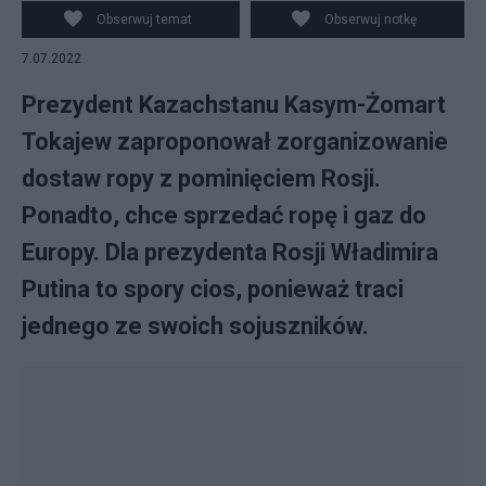
morskiego i kolejowego zaproponował zorganizowanie
Obserwuj temat
Obserwuj notkę
dostaw ropy z pominięciem Rosji. Źródło: EPA/MIKHAEL
7.07.2022
KLIMENTYEV/SPUTNIK/KREMLIN POOL MANDATORY
CREDIT
Prezydent Kazachstanu Kasym-Żomart
Tokajew zaproponował zorganizowanie
dostaw ropy z pominięciem Rosji.
Ponadto, chce sprzedać ropę i gaz do
Europy. Dla prezydenta Rosji Władimira
Putina to spory cios, ponieważ traci
jednego ze swoich sojuszników.