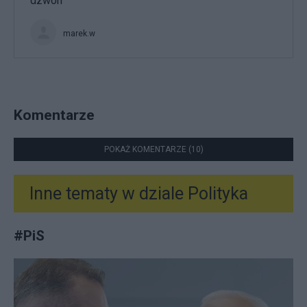
dzwon
marek.w
Komentarze
POKAŻ KOMENTARZE (10)
Inne tematy w dziale
Polityka
#
PiS