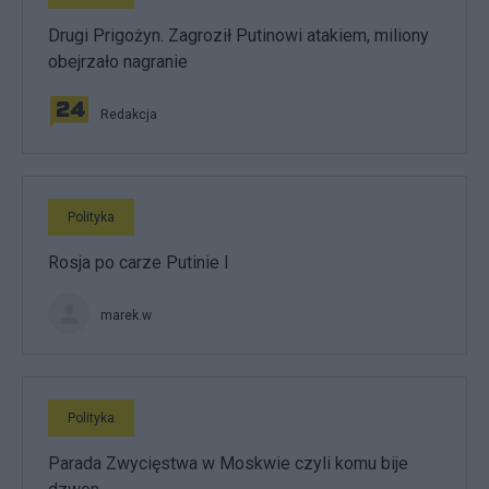
Drugi Prigożyn. Zagroził Putinowi atakiem, miliony
obejrzało nagranie
Redakcja
Polityka
Rosja po carze Putinie I
marek.w
Polityka
Parada Zwycięstwa w Moskwie czyli komu bije