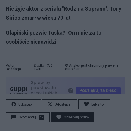
Nie żyje aktor z serialu "Rodzina Soprano". Tony
Sirico zmarł w wieku 79 lat
Glapiński pozwie Tuska? "On mnie za to
osobiście nienawidzi"
Autor:
Źródło: PAP,
© Artykuł jest chroniony prawem
Redakcja
Twitter
autorskim.
Udostępnij
Udostępnij
Lubię to!
Skomentuj
42
Obserwuj notkę