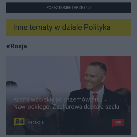
POKAŻ KOMENTARZE (42)
Inne tematy w dziale
Polityka
#
Rosja
Kreml wściekły po przemówieniu
Nawrockiego. Zacharowa dostała szału
Redakcja
400