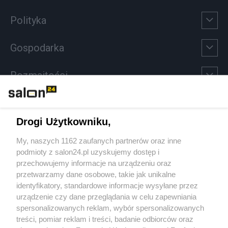
Polityka
Gospodarka
Rozmaitości
Technologie
Drogi Użytkowniku,
Sport
My, naszych 1162 zaufanych partnerów oraz inne
podmioty z salon24.pl uzyskujemy dostęp i
Społeczeństwo
przechowujemy informacje na urządzeniu oraz
przetwarzamy dane osobowe, takie jak unikalne
Kultura
identyfikatory, standardowe informacje wysyłane przez
urządzenie czy dane przeglądania w celu zapewniania
spersonalizowanych reklam, wybór spersonalizowanych
treści, pomiar reklam i treści, badanie odbiorców oraz