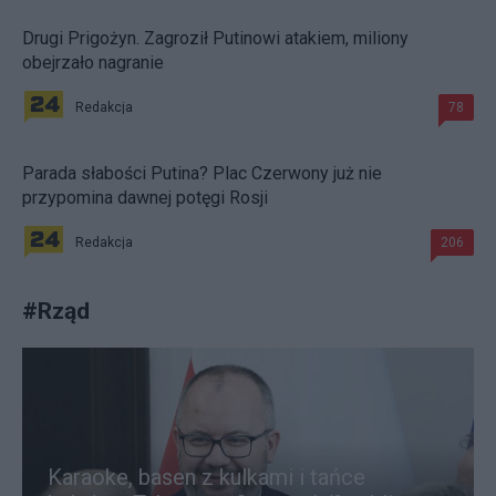
Drugi Prigożyn. Zagroził Putinowi atakiem, miliony
obejrzało nagranie
Redakcja
78
Parada słabości Putina? Plac Czerwony już nie
przypomina dawnej potęgi Rosji
Redakcja
206
#
Rząd
Karaoke, basen z kulkami i tańce