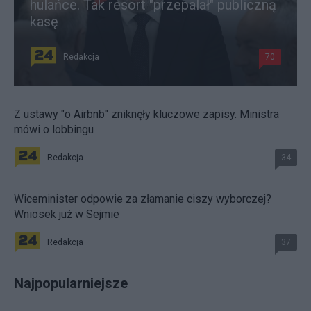
hulańce. Tak resort "przepalał" publiczną
kasę
Redakcja
70
Z ustawy "o Airbnb" zniknęły kluczowe zapisy. Ministra
mówi o lobbingu
Redakcja
34
Wiceminister odpowie za złamanie ciszy wyborczej?
Wniosek już w Sejmie
Redakcja
37
Najpopularniejsze