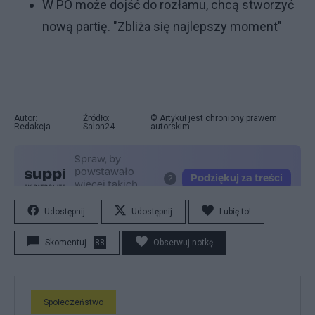
W PO może dojść do rozłamu, chcą stworzyć
nową partię. "Zbliża się najlepszy moment"
Autor:
Źródło:
© Artykuł jest chroniony prawem
Redakcja
Salon24
autorskim.
Udostępnij
Udostępnij
Lubię to!
Skomentuj
88
Obserwuj notkę
Społeczeństwo