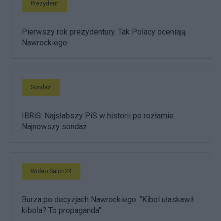
Prezydent
Pierwszy rok prezydentury. Tak Polacy oceniają
Nawrockiego
Sondaż
IBRiS: Najsłabszy PiS w historii po rozłamie.
Najnowszy sondaż
Wideo Salon24
Burza po decyzjach Nawrockiego. "Kibol ułaskawił
kibola? To propaganda"