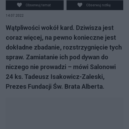
maciek.malec - Own work, CC BY-SA 3.0
Obserwuj temat
Obserwuj notkę
14.07.2022
Wątpliwości wokół kard. Dziwisza jest
coraz więcej, na pewno konieczne jest
dokładne zbadanie, rozstrzygnięcie tych
spraw. Zamiatanie ich pod dywan do
niczego nie prowadzi – mówi Salonowi
24 ks. Tadeusz Isakowicz-Zaleski,
Prezes Fundacji Św. Brata Alberta.