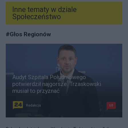
Inne tematy w dziale
Społeczeństwo
#
Głos Regionów
Audyt Szpitala Południowego
potwierdził najgorsze. Trzaskowski
musiał to przyznać
Redakcja
68