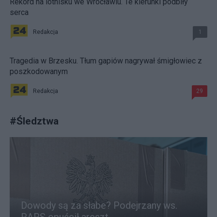
Rekord na lotnisku we Wrocławiu. Te kierunki podbiły
serca
Redakcja
1
Tragedia w Brzesku. Tłum gapiów nagrywał śmigłowiec z
poszkodowanym
Redakcja
29
#
Śledztwa
Dowody są za słabe? Podejrzany ws.
RARS opuścił areszt