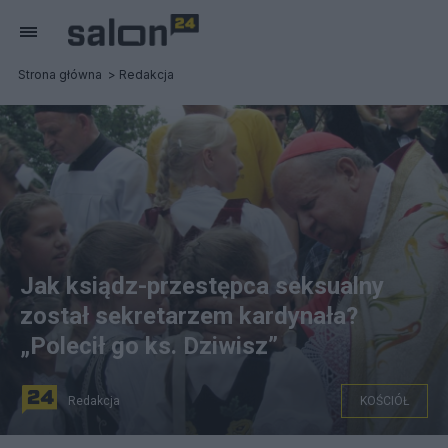
Strona główna
Redakcja
Jak ksiądz-przestępca seksualny
został sekretarzem kardynała?
„Polecił go ks. Dziwisz”
Redakcja
KOŚCIÓŁ
Wątpliwości wokół kard. Dziwisza jest coraz więcej. fot.