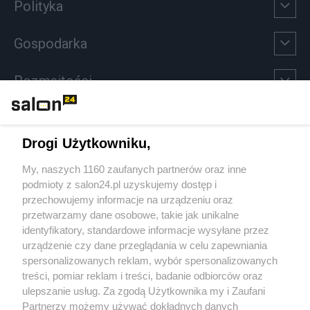
Polityka
Gospodarka
Rozmaitości
Technologie
Drogi Użytkowniku,
Sport
My, naszych 1160 zaufanych partnerów oraz inne
podmioty z salon24.pl uzyskujemy dostęp i
Społeczeństwo
przechowujemy informacje na urządzeniu oraz
przetwarzamy dane osobowe, takie jak unikalne
Kultura
identyfikatory, standardowe informacje wysyłane przez
urządzenie czy dane przeglądania w celu zapewniania
spersonalizowanych reklam, wybór spersonalizowanych
treści, pomiar reklam i treści, badanie odbiorców oraz
ulepszanie usług. Za zgodą Użytkownika my i Zaufani
X
Facebook
Instagram
Youtube
Partnerzy możemy używać dokładnych danych