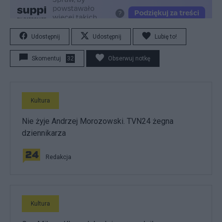
Udostępnij
Udostępnij
Lubię to!
Skomentuj
32
Obserwuj notkę
Kultura
Nie żyje Andrzej Morozowski. TVN24 żegna
dziennikarza
Redakcja
Kultura