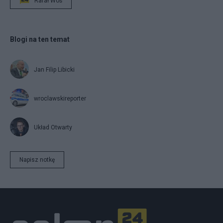
Rafał Woś
Blogi na ten temat
Jan Filip Libicki
wroclawskireporter
Układ Otwarty
Napisz notkę