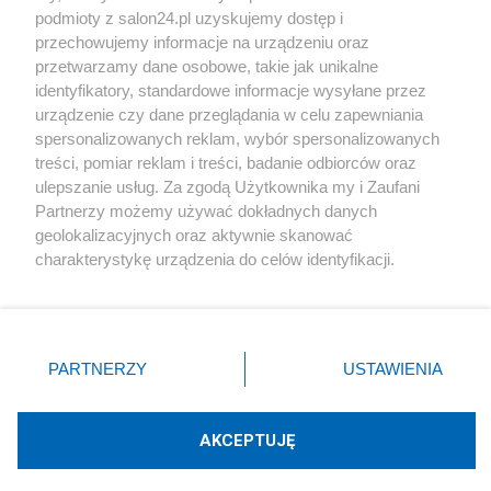
podmioty z salon24.pl uzyskujemy dostęp i
Społeczeństwo
przechowujemy informacje na urządzeniu oraz
przetwarzamy dane osobowe, takie jak unikalne
Kultura
identyfikatory, standardowe informacje wysyłane przez
urządzenie czy dane przeglądania w celu zapewniania
spersonalizowanych reklam, wybór spersonalizowanych
treści, pomiar reklam i treści, badanie odbiorców oraz
ulepszanie usług. Za zgodą Użytkownika my i Zaufani
X
Facebook
Instagram
Youtube
Partnerzy możemy używać dokładnych danych
geolokalizacyjnych oraz aktywnie skanować
charakterystykę urządzenia do celów identyfikacji.
Web Content Media sp. z o. o. © 2022
Ponieważ cenimy Twoją prywatność, prosimy o zgodę na
korzystanie z tych technologii poprzez kliknięcie
„Akceptuję”. Zgoda jest dobrowolna i zawsze możesz ją
Pomoc
O nas
Praca
Reklama
Kontakt
zmienić/wycofać klikając przycisk ustawień prywatności
PARTNERZY
USTAWIENIA
znajdujący się w lewym dolnym rogu strony
. Niektóre
rodzaje przetwarzania danych nie wymagają zgody
użytkownika, ale masz prawo sprzeciwić się takiemu
AKCEPTUJĘ
przetwarzaniu. Preferencje będą miały zastosowania tylko
Technologię dostarcza:
W3media.pl
na tej witrynie.