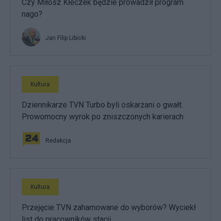
Czy Miłosz Kłeczek będzie prowadził program
nago?
Jan Filip Libicki
Kultura
Dziennikarze TVN Turbo byli oskarżani o gwałt.
Prowomocny wyrok po zniszczonych karierach
Redakcja
Kultura
Przejęcie TVN zahamowane do wyborów? Wyciekł
list do pracowników stacji