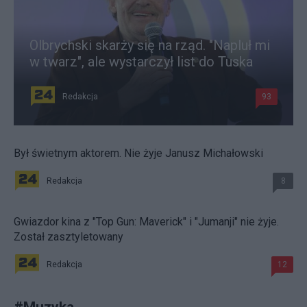
Olbrychski skarży się na rząd. "Napluł mi
w twarz", ale wystarczył list do Tuska
Redakcja
93
Był świetnym aktorem. Nie żyje Janusz Michałowski
Redakcja
8
Gwiazdor kina z "Top Gun: Maverick" i "Jumanji" nie żyje.
Został zasztyletowany
Redakcja
12
#
Muzyka