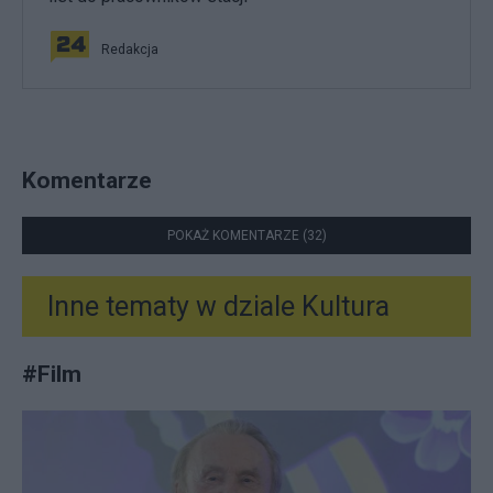
Redakcja
Komentarze
POKAŻ KOMENTARZE (32)
Inne tematy w dziale
Kultura
#
Film