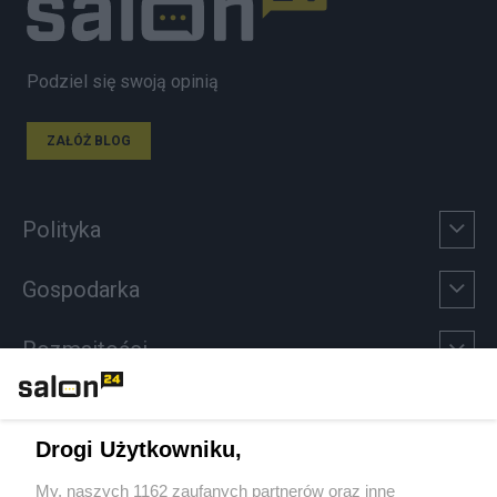
Podziel się swoją opinią
ZAŁÓŻ BLOG
Polityka
Gospodarka
Rozmaitości
Technologie
Drogi Użytkowniku,
Sport
My, naszych 1162 zaufanych partnerów oraz inne