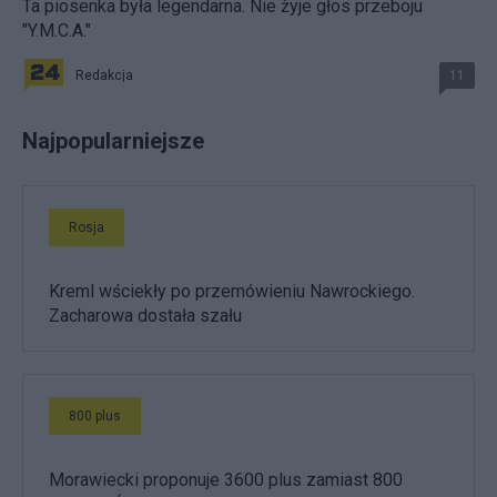
Ta piosenka była legendarna. Nie żyje głos przeboju
"Y.M.C.A."
Redakcja
11
Najpopularniejsze
Rosja
Kreml wściekły po przemówieniu Nawrockiego.
Zacharowa dostała szału
800 plus
Morawiecki proponuje 3600 plus zamiast 800