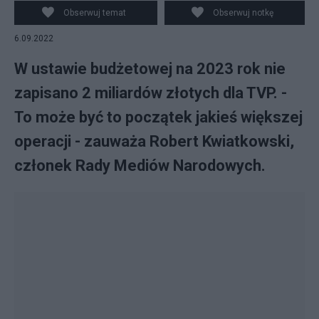
miliardów złotych dla TVP.
Obserwuj temat
Obserwuj notkę
6.09.2022
W ustawie budżetowej na 2023 rok nie
zapisano 2 miliardów złotych dla TVP. -
To może być to początek jakieś większej
operacji - zauważa Robert Kwiatkowski,
członek Rady Mediów Narodowych.