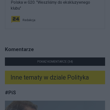
Polska w G20. "Weszliśmy do ekskluzywnego
klubu"
Redakcja
Komentarze
POKAŻ KOMENTARZE (34)
Inne tematy w dziale
Polityka
#
PiS