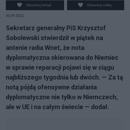
do Niemiec ws. reparacji? (fot. Twitter/KPRM)
Obserwuj temat
Obserwuj notkę
30.09.2022
Sekretarz generalny PiS Krzysztof
Sobolewski stwierdził w piątek na
antenie radia Wnet, że nota
dyplomatyczna skierowana do Niemiec
w sprawie reparacji pojawi się w ciągu
najbliższego tygodnia lub dwóch. — Za tą
notą pójdą ofensywne działania
dyplomatyczne nie tylko w Niemczech,
ale w UE i na całym świecie — dodał.