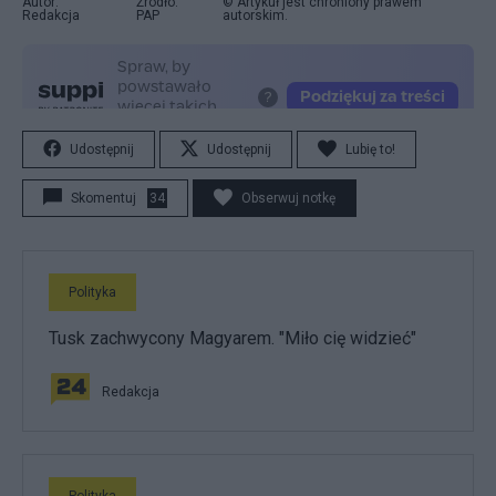
Autor:
Źródło:
© Artykuł jest chroniony prawem
Redakcja
PAP
autorskim.
Udostępnij
Udostępnij
Lubię to!
Skomentuj
34
Obserwuj notkę
Polityka
Tusk zachwycony Magyarem. "Miło cię widzieć"
Redakcja