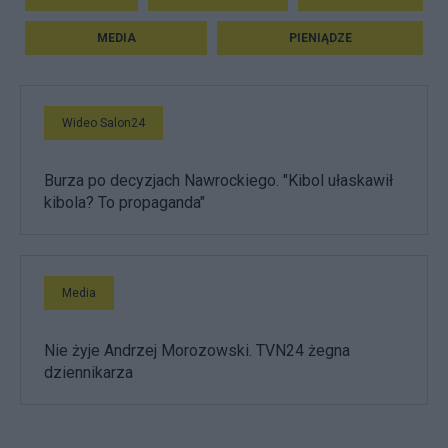
MEDIA
PIENIĄDZE
Wideo Salon24
Burza po decyzjach Nawrockiego. "Kibol ułaskawił
kibola? To propaganda"
Media
Nie żyje Andrzej Morozowski. TVN24 żegna
dziennikarza