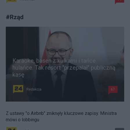
#
Rząd
Karaoke, basen z kulkami i tańce
hulańce. Tak resort "przepalał" publiczną
kasę
Redakcja
67
Z ustawy "o Airbnb" zniknęły kluczowe zapisy. Ministra
mówi o lobbingu