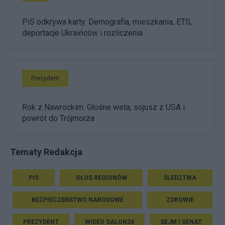
PiS odkrywa karty. Demografia, mieszkania, ETS,
deportacje Ukraińców i rozliczenia
Prezydent
Rok z Nawrockim. Głośne weta, sojusz z USA i
powrót do Trójmorza
Tematy Redakcja
PIS
GŁOS REGIONÓW
ŚLEDZTWA
BEZPIECZEŃSTWO NARODOWE
ZDROWIE
PREZYDENT
WIDEO SALON24
SEJM I SENAT