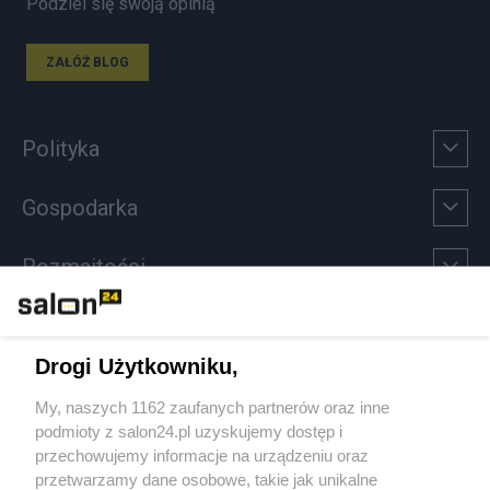
Podziel się swoją opinią
ZAŁÓŻ BLOG
Polityka
Gospodarka
Rozmaitości
Technologie
Drogi Użytkowniku,
Sport
My, naszych 1162 zaufanych partnerów oraz inne
podmioty z salon24.pl uzyskujemy dostęp i
Społeczeństwo
przechowujemy informacje na urządzeniu oraz
przetwarzamy dane osobowe, takie jak unikalne