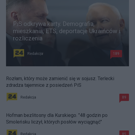
PiS odkrywa karty. Demografia,
mieszkania, ETS, deportacje Ukraińców i
rozliczenia
Redakcja
189
Rozłam, który może zamienić się w sojusz. Terlecki
zdradza tajemnice z posiedzeń PiS
Redakcja
89
Hofman bezlitosny dla Kurskiego. "48 godzin po
Smoleńsku liczył, których posłów wyciągnąć"
Redakcja
85