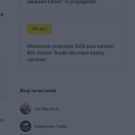
ułaskawił kibola? To propaganda"
ie
800 plus
Morawiecki proponuje 3600 plus zamiast
800 złotych. Środki dla rodzin byłyby
ogromne
Blogi na ten temat
Jan Filip Libicki
go
Independent Trader