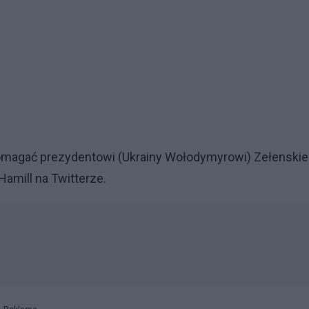
omagać prezydentowi (Ukrainy Wołodymyrowi) Zełenski
amill na Twitterze.