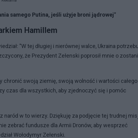
Reklama
a samego Putina, jeśli użyje broni jądrowej"
Markiem Hamillem
dział: "W tej długiej i nierównej walce, Ukraina potrzeb
czycony, że Prezydent Zełenski poprosił mnie o zostan
y chronić swoją ziemię, swoją wolność i wartości całego
zy czas dla wszystkich, aby zjednoczyć się i pomóc
 naród w to wierzy. Dziękuję za podjęcie tej trudnej misj
ie zebrać fundusze dla Armii Dronów, aby wesprzeć
dział Wołodymyr Zełenski.