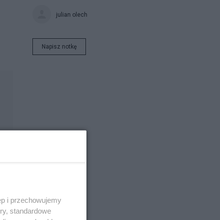
julian olech
Napisz notkę
ęp i przechowujemy
ory, standardowe