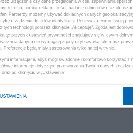
przez urządzenie czy dane przeglądania w celu zapewniania sperson
ych treści, pomiar reklam i treści, badanie odbiorców oraz ulepszan
ją uwagę na promowaniu projektów Army of Drones.
fani Partnerzy możemy używać dokładnych danych geolokalizacyjn
ieniądze na wsparcie obrońców Ukrainy w ramach
tykę urządzenia do celów identyfikacji. Ponieważ cenimy Twoją pry
Dronów, którego celem jest zakup bezzałogowców. Armia
z tych technologii poprzez kliknięcie „Akceptuję”. Zgoda jest dobro
ikając przycisk ustawień prywatności znajdujący się w lewym dolny
inię frontu i ułatwić skuteczne odpowiedzi na ataki wro
etwarzania danych nie wymagają zgody użytkownika, ale masz prawo 
. Preferencje będą miały zastosowania tylko na tej witrynie.
szymi informacjami, abyś mógł świadomie i komfortowo korzystać z
gółowe informacje dotyczące przetwarzania Twoich danych znajdzi
s
oraz po kliknięciu w „Ustawienia”.
USTAWIENIA