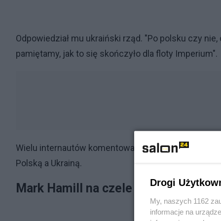
Odpowiedział mu ukraiński rząd. "Po polsku czy nie
pamiętamy, jak to się skończyło dla floty Imperium".
Wielu internautów komentowało, że nic się nie stał
Polską a Ukrainą.
Drogi Użytkow
Mark Hamill na czele Armii Dronów
My, naszych 1162 zau
informacje na urządze