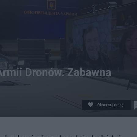
Armii Dronów. Zabawna
Obserwuj notkę
ot. Twitter