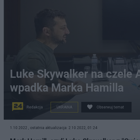
Luke Skywalker na czele 
wpadka Marka Hamilla
Redakcja
UKRAINA
Obserwuj temat
Wołodymyr Zełenski w rozmowie z Markiem Hamillem, f
1.10.2022 , ostatnia aktualizacja: 2.10.2022, 01:24