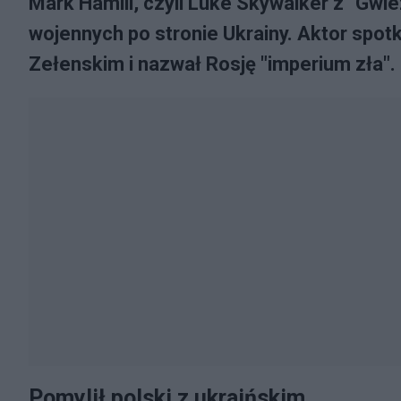
Mark Hamill, czyli Luke Skywalker z "Gwie
wojennych po stronie Ukrainy. Aktor spo
Zełenskim i nazwał Rosję "imperium zła".
Pomylił polski z ukraińskim