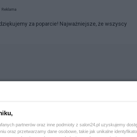
Reklama
, dziękujemy za poparcie! Najważniejsze, że wszyscy
o, bo w ten sposób symbolicznie pokazał przyjaźń między
niku,
fanych partnerów oraz inne podmioty z salon24.pl uzyskujemy dost
niu oraz przetwarzamy dane osobowe, takie jak unikalne identyfikat
Reklama