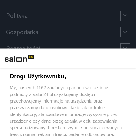
Polityka
Gospodarka
Rozmaitości
Technologie
Drogi Użytkowniku,
Sport
My, naszych 1162 zaufanych partnerów oraz inne
podmioty z salon24.pl uzyskujemy dostęp i
Społeczeństwo
przechowujemy informacje na urządzeniu oraz
przetwarzamy dane osobowe, takie jak unikalne
Kultura
identyfikatory, standardowe informacje wysyłane przez
urządzenie czy dane przeglądania w celu zapewniania
spersonalizowanych reklam, wybór spersonalizowanych
treści, pomiar reklam i treści, badanie odbiorców oraz