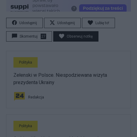
Udostępnij
Udostępnij
Lubię to!
Skomentuj
27
Obserwuj notkę
Polityka
Zełenski w Polsce. Niespodziewana wizyta
prezydenta Ukrainy
Redakcja
Polityka