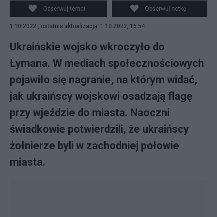
wieszających ukraińską flagę przy wjeździe do miasta.
Obserwuj temat
Obserwuj notkę
Fot. Twitter
1.10.2022 , ostatnia aktualizacja: 1.10.2022, 16:54
Ukraińskie wojsko wkroczyło do
Łymana. W mediach społecznościowych
pojawiło się nagranie, na którym widać,
jak ukraińscy wojskowi osadzają flagę
przy wjeździe do miasta. Naoczni
świadkowie potwierdzili, że ukraińscy
żołnierze byli w zachodniej połowie
miasta.