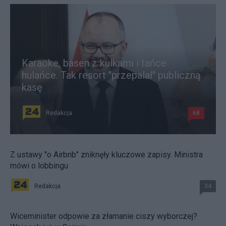
Karaoke, basen z kulkami i tańce
hulańce. Tak resort "przepalał" publiczną
kasę
Redakcja
68
Z ustawy "o Airbnb" zniknęły kluczowe zapisy. Ministra
mówi o lobbingu
Redakcja
34
Wiceminister odpowie za złamanie ciszy wyborczej?