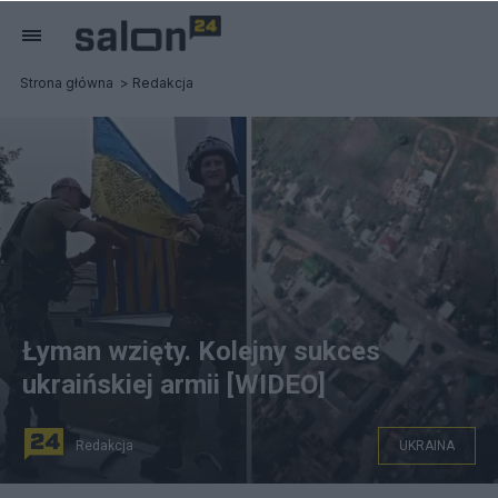
Strona główna
Redakcja
Łyman wzięty. Kolejny sukces
ukraińskiej armii [WIDEO]
Redakcja
UKRAINA
W sieci pojawiło się nagranie pokazujące żołnierzy