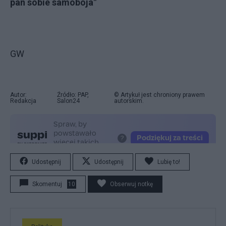
pan sobie samobója"
GW
Autor:
Źródło: PAP,
© Artykuł jest chroniony prawem
Redakcja
Salon24
autorskim.
Udostępnij
Udostępnij
Lubię to!
Skomentuj
10
Obserwuj notkę