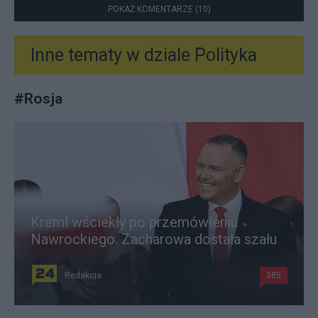
POKAŻ KOMENTARZE (10)
Inne tematy w dziale
Polityka
#
Rosja
Kreml wściekły po przemówieniu
Nawrockiego. Zacharowa dostała szału
Redakcja
385