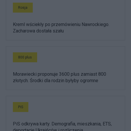
Rosja
Kreml wściekły po przemówieniu Nawrockiego.
Zacharowa dostała szału
800 plus
Morawiecki proponuje 3600 plus zamiast 800
złotych. Środki dla rodzin byłyby ogromne
PiS
PiS odkrywa karty. Demografia, mieszkania, ETS,
deportacje Ukraińców i rozliczenia