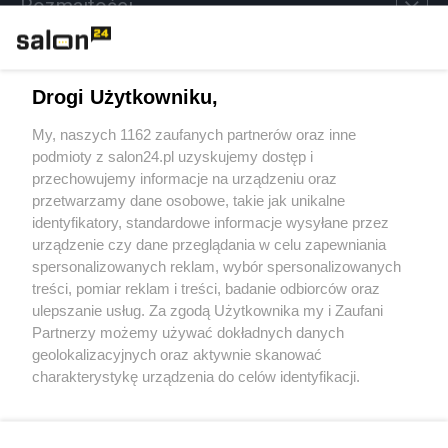
Rozmaitości
Technologie
Drogi Użytkowniku,
Sport
My, naszych 1162 zaufanych partnerów oraz inne
podmioty z salon24.pl uzyskujemy dostęp i
Społeczeństwo
przechowujemy informacje na urządzeniu oraz
przetwarzamy dane osobowe, takie jak unikalne
Kultura
identyfikatory, standardowe informacje wysyłane przez
urządzenie czy dane przeglądania w celu zapewniania
spersonalizowanych reklam, wybór spersonalizowanych
treści, pomiar reklam i treści, badanie odbiorców oraz
ulepszanie usług. Za zgodą Użytkownika my i Zaufani
X
Facebook
Instagram
Youtube
Partnerzy możemy używać dokładnych danych
geolokalizacyjnych oraz aktywnie skanować
charakterystykę urządzenia do celów identyfikacji.
Web Content Media sp. z o. o. © 2022
Ponieważ cenimy Twoją prywatność, prosimy o zgodę na
korzystanie z tych technologii poprzez kliknięcie
„Akceptuję”. Zgoda jest dobrowolna i zawsze możesz ją
Pomoc
O nas
Praca
Reklama
Kontakt