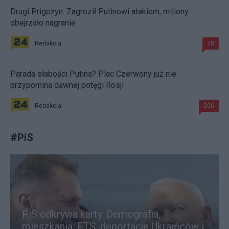
Drugi Prigożyn. Zagroził Putinowi atakiem, miliony
obejrzało nagranie
Redakcja
78
Parada słabości Putina? Plac Czerwony już nie
przypomina dawnej potęgi Rosji
Redakcja
206
#
PiS
PiS odkrywa karty. Demografia,
mieszkania, ETS, deportacje Ukraińców i