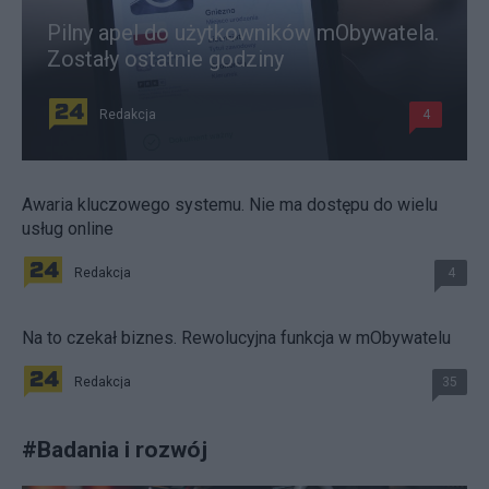
Pilny apel do użytkowników mObywatela.
Zostały ostatnie godziny
Redakcja
4
Awaria kluczowego systemu. Nie ma dostępu do wielu
usług online
Redakcja
4
Na to czekał biznes. Rewolucyjna funkcja w mObywatelu
Redakcja
35
#
Badania i rozwój