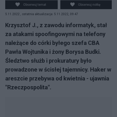
Polsce. Fot. Pixabay/zdj. ilustracyjne
Obserwuj temat
Obserwuj notkę
5.11.2022 , ostatnia aktualizacja: 5.11.2022, 09:47
Krzysztof J., z zawodu informatyk, stał
za atakami spoofingowymi na telefony
należące do córki byłego szefa CBA
Pawła Wojtunika i żony Borysa Budki.
Śledztwo służb i prokuratury było
prowadzone w ścisłej tajemnicy. Haker w
areszcie przebywa od kwietnia - ujawnia
"Rzeczpospolita".