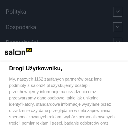
Polityka
Gospodarka
Rozmaitości
Technologie
Drogi Użytkowniku,
Sport
My, naszych 1162 zaufanych partnerów oraz inne
podmioty z salon24.pl uzyskujemy dostęp i
Społeczeństwo
przechowujemy informacje na urządzeniu oraz
przetwarzamy dane osobowe, takie jak unikalne
Kultura
identyfikatory, standardowe informacje wysyłane przez
urządzenie czy dane przeglądania w celu zapewniania
spersonalizowanych reklam, wybór spersonalizowanych
treści, pomiar reklam i treści, badanie odbiorców oraz