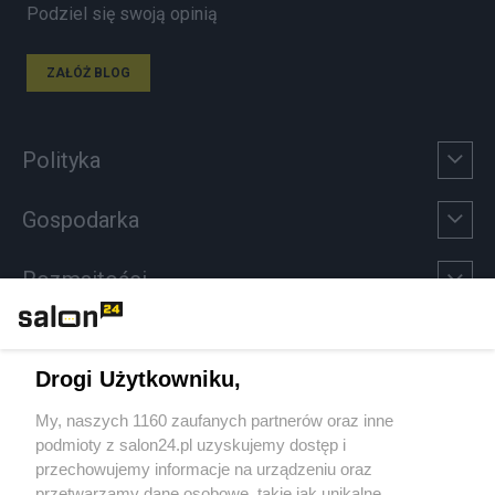
Podziel się swoją opinią
ZAŁÓŻ BLOG
Polityka
Gospodarka
Rozmaitości
Technologie
Drogi Użytkowniku,
Sport
My, naszych 1160 zaufanych partnerów oraz inne
podmioty z salon24.pl uzyskujemy dostęp i
Społeczeństwo
przechowujemy informacje na urządzeniu oraz
przetwarzamy dane osobowe, takie jak unikalne