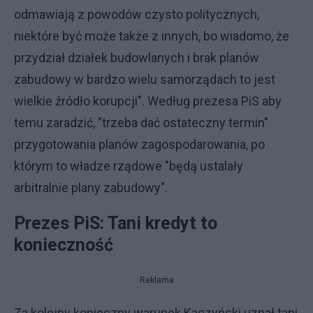
odmawiają z powodów czysto politycznych,
niektóre być może także z innych, bo wiadomo, że
przydział działek budowlanych i brak planów
zabudowy w bardzo wielu samorządach to jest
wielkie źródło korupcji". Według prezesa PiS aby
temu zaradzić, "trzeba dać ostateczny termin"
przygotowania planów zagospodarowania, po
którym to władze rządowe "będą ustalały
arbitralnie plany zabudowy".
Prezes PiS: Tani kredyt to
konieczność
Reklama
Za kolejny konieczny warunek Kaczyński uznał tani