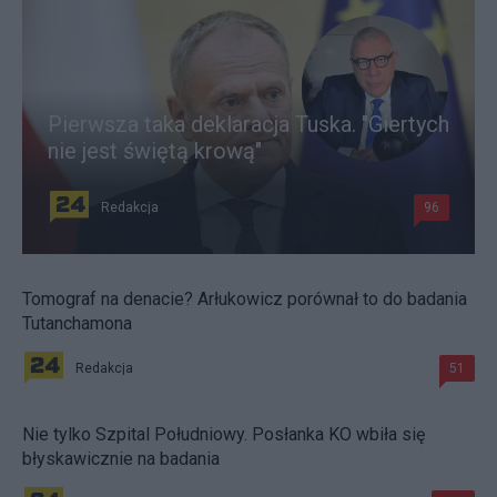
Pierwsza taka deklaracja Tuska. "Giertych
nie jest świętą krową"
Redakcja
96
Tomograf na denacie? Arłukowicz porównał to do badania
Tutanchamona
Redakcja
51
Nie tylko Szpital Południowy. Posłanka KO wbiła się
błyskawicznie na badania