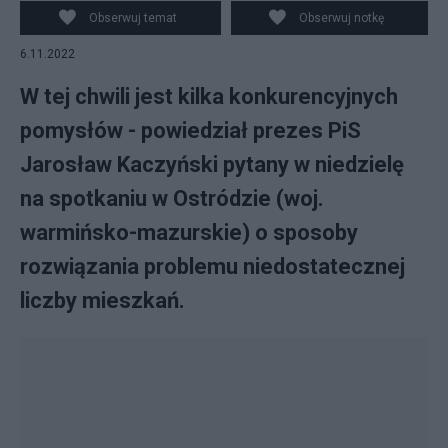
Jarosław Kaczyński podczas spotkania z mieszkańcami
Obserwuj temat
Obserwuj notkę
Ostródy, w ramach objazdu po kraju i spotkań z
6.11.2022
wyborcami, 6 bm. (mr) PAP/Tomasz Waszczuk
W tej chwili jest kilka konkurencyjnych
pomysłów - powiedział prezes PiS
Jarosław Kaczyński pytany w niedzielę
na spotkaniu w Ostródzie (woj.
warmińsko-mazurskie) o sposoby
rozwiązania problemu niedostatecznej
liczby mieszkań.