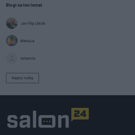
Blogi na ten temat
Jan Filip Libicki
MartaJa
estamos
Napisz notkę