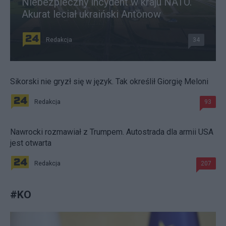
Niebezpieczny incydent w kraju NATO.
Akurat leciał ukraiński Antonow
Redakcja
34
Sikorski nie gryzł się w język. Tak określił Giorgię Meloni
Redakcja
93
Nawrocki rozmawiał z Trumpem. Autostrada dla armii USA
jest otwarta
Redakcja
207
#
KO