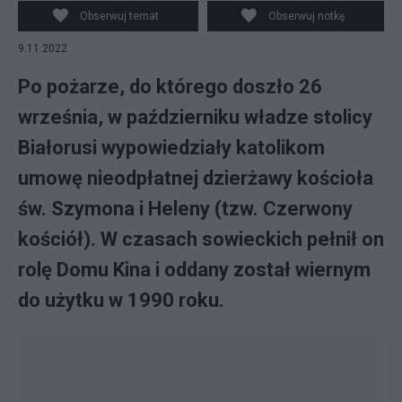
Szymona i św. Heleny, ani na zewnątrz budynku. (fot.
Obserwuj temat
Obserwuj notkę
Wikipedia)
9.11.2022
Po pożarze, do którego doszło 26
września, w październiku władze stolicy
Białorusi wypowiedziały katolikom
umowę nieodpłatnej dzierżawy kościoła
św. Szymona i Heleny (tzw. Czerwony
kościół). W czasach sowieckich pełnił on
rolę Domu Kina i oddany został wiernym
do użytku w 1990 roku.