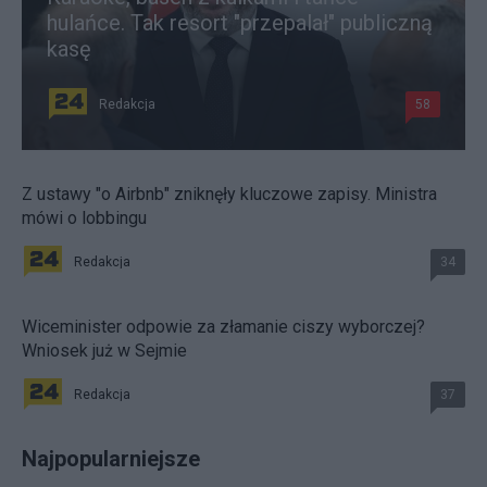
hulańce. Tak resort "przepalał" publiczną
kasę
Redakcja
58
Z ustawy "o Airbnb" zniknęły kluczowe zapisy. Ministra
mówi o lobbingu
Redakcja
34
Wiceminister odpowie za złamanie ciszy wyborczej?
Wniosek już w Sejmie
Redakcja
37
Najpopularniejsze