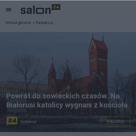
Strona główna
Redakcja
Powrót do sowieckich czasów. Na
Białorusi katolicy wygnani z kościoła
Redakcja
BIAŁORUŚ
Wierni z Mińska nie mogą modlić się w kościele św.