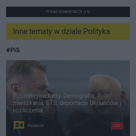
POKAŻ KOMENTARZE (19)
Inne tematy w dziale
Polityka
#
PiS
PiS odkrywa karty. Demografia,
mieszkania, ETS, deportacje Ukraińców i
rozliczenia
Redakcja
122