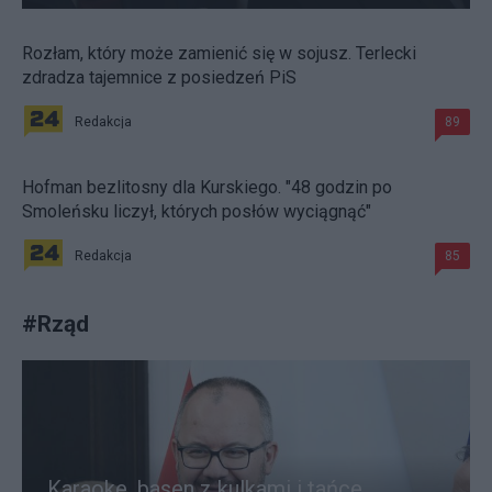
Rozłam, który może zamienić się w sojusz. Terlecki
zdradza tajemnice z posiedzeń PiS
Redakcja
89
Hofman bezlitosny dla Kurskiego. "48 godzin po
Smoleńsku liczył, których posłów wyciągnąć"
Redakcja
85
#
Rząd
Karaoke, basen z kulkami i tańce