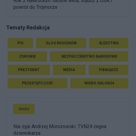
Rok z Nawrockim. Głośne weta, sojusz z USA i
powrót do Trójmorza
Tematy Redakcja
PIS
GŁOS REGIONÓW
ŚLEDZTWA
ZDROWIE
BEZPIECZEŃSTWO NARODOWE
PREZYDENT
MEDIA
PIENIĄDZE
PRZESTĘPCZOŚĆ
WIDEO SALON24
Media
Nie żyje Andrzej Morozowski. TVN24 żegna
dziennikarza