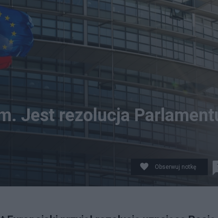
m. Jest rezolucja Parlament
Obserwuj notkę
 za państwo sponsorujące terroryzm. (fot. Twitter)