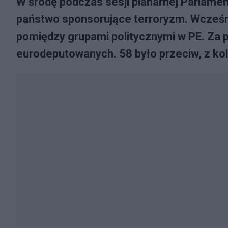
W środę podczas sesji planarnej Parlament
państwo sponsorujące terroryzm. Wcześni
pomiędzy grupami politycznymi w PE. Za 
eurodeputowanych. 58 było przeciw, z kol