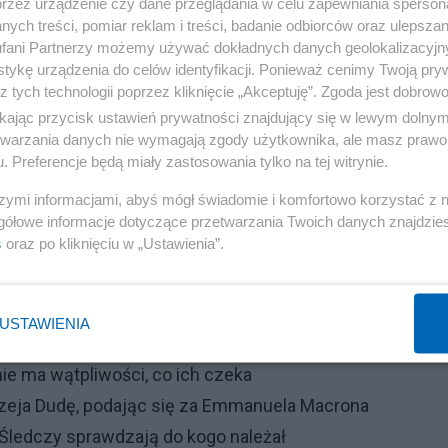
przez urządzenie czy dane przeglądania w celu zapewniania sperson
ych treści, pomiar reklam i treści, badanie odbiorców oraz ulepszan
fani Partnerzy możemy używać dokładnych danych geolokalizacyjn
tykę urządzenia do celów identyfikacji. Ponieważ cenimy Twoją pry
z tych technologii poprzez kliknięcie „Akceptuję”. Zgoda jest dobro
ikając przycisk ustawień prywatności znajdujący się w lewym dolny
etwarzania danych nie wymagają zgody użytkownika, ale masz prawo 
. Preferencje będą miały zastosowania tylko na tej witrynie.
szymi informacjami, abyś mógł świadomie i komfortowo korzystać z
gółowe informacje dotyczące przetwarzania Twoich danych znajdzi
s
oraz po kliknięciu w „Ustawienia”.
 czekał, aż Ukraina się wykrwawi
USTAWIENIA
ni obaw. W ruch poszły drony
ie ma wątpliwości, co ich czeka
rzeja Dudę, podając się za Emmanuela Macrona
. Śledczy sprawdzają do kogo należał