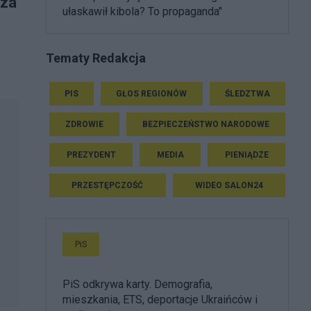
 za
ułaskawił kibola? To propaganda"
Tematy Redakcja
PIS
GŁOS REGIONÓW
ŚLEDZTWA
ZDROWIE
BEZPIECZEŃSTWO NARODOWE
PREZYDENT
MEDIA
PIENIĄDZE
PRZESTĘPCZOŚĆ
WIDEO SALON24
PiS
PiS odkrywa karty. Demografia,
mieszkania, ETS, deportacje Ukraińców i