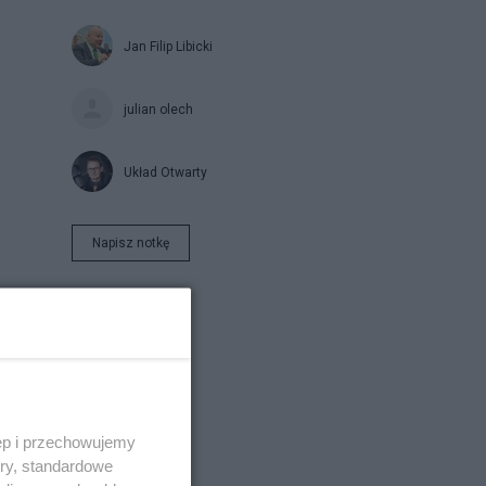
Jan Filip Libicki
julian olech
Układ Otwarty
Napisz notkę
ęp i przechowujemy
ory, standardowe