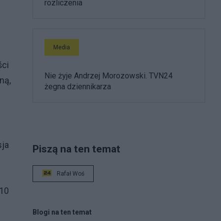
rozliczenia
Media
ści
Nie żyje Andrzej Morozowski. TVN24
ną,
żegna dziennikarza
sja
Piszą na ten temat
Rafał Woś
010
Blogi na ten temat