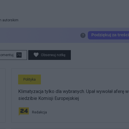
m autorskim
komentuj
70
Obserwuj notkę
Polityka
Klimatyzacja tylko dla wybranych. Upał wywołał aferę w
siedzibie Komisji Europejskiej
Redakcja