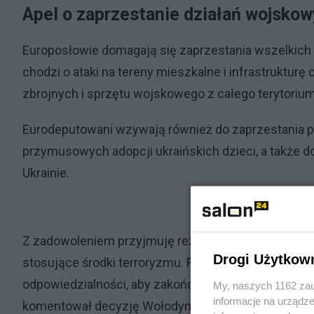
Apel o zaprzestanie działań wojskowy
Europosłowie domagają się zaprzestania wszelkich 
chodzi o ataki na tereny mieszkalne i infrastrukturę
zbrojnych i sprzętu wojskowego z całego terytorium
Eurodeputowani wzywają również do zaprzestania pr
przymusowych adopcji ukraińskich dzieci, a także 
Ukrainie.
Z zadowoleniem przyjmuję rezolucję europarlamentu
Drogi Użytkow
stosujące środki terroryzmu. Rosja musi zostać od
odpowiedzialności, aby zakończyć swoją długoletnią 
My, naszych 1162 zau
informacje na urządze
komentował decyzję Wołodymyr Zełenski, prezydent