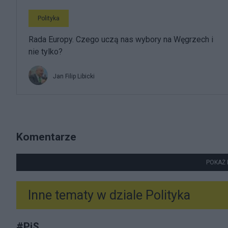
Polityka
Rada Europy. Czego uczą nas wybory na Węgrzech i
nie tylko?
Jan Filip Libicki
Komentarze
POKAŻ 
Inne tematy w dziale
Polityka
#
PiS