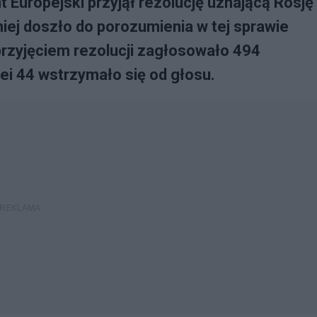
 Europejski przyjął rezolucję uznającą Rosję
ej doszło do porozumienia w tej sprawie
przyjęciem rezolucji zagłosowało 494
ei 44 wstrzymało się od głosu.