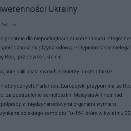
suwerenności Ukrainy
Reklama
poparcie dla niepodległości, suwerenności i integralno
ez społeczność międzynarodową. Potępiono także nielegal
 Rosji przeciwko Ukrainie.
anie palili ciała swoich żołnierzy na śmietniku?
 historycznych. Parlament Europejski przypomina, że Ro
 za zestrzelenie samolotu lini Malaysia Airlines nad
współpracy z międzynarodowymi organami wymiaru
rzynkami polskiego samolotu Tu-154, który w kwietniu 2