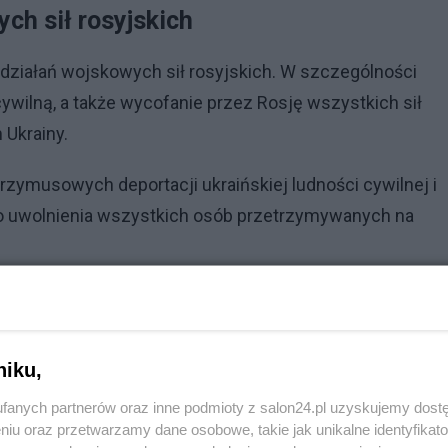
ch sił rosyjskich
działań wojskowych sił rosyjskich. W szczególności
 cywilną, a także wycofanie przez Rosję wszystkich sił
 Ukrainy.
zymusowych deportacji ukraińskiej ludności cywilnej i
do uwolnienia wszystkich osób przetrzymywanych na
Reklama
 o uznaniu Rosji za państwo sponsorujące terroryzm i
niku,
izolowana na wszystkich poziomach i pociągnięta do
politykę terroryzmu na Ukrainie i na całym świecie -
fanych partnerów oraz inne podmioty z salon24.pl uzyskujemy dost
niu oraz przetwarzamy dane osobowe, takie jak unikalne identyfikat
 Ukrainy.