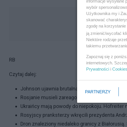
informacje wysyłane 
wybór spersonalizowan
Użytkownika my i Zau
skanować charakterys
zgodę na korzystanie 
ją zmienić/wycofać kl
Niektóre rodzaje prz
takiemu przetwarzaniu
Zapoznaj się z poniż
RB
internetowych. Szcze
Prywatności
i
Cookie
Czytaj dalej:
Johnson ujawnia brutalną prawdę. Zachód tylko
PARTNERZY
Rosjanie musieli zareagować na Krymie, są peł
Ukraińcy mają powody do niepokoju. Hofreiter n
Rosyjscy pranksterzy wkręcili prezydenta And
Dron znaleziony niedaleko granicy z Białorusią