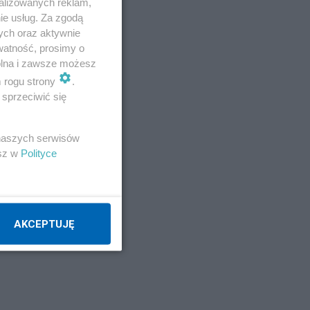
alizowanych reklam,
ie usług. Za zgodą
ych oraz aktywnie
watność, prosimy o
wolna i zawsze możesz
m rogu strony
.
sprzeciwić się
 naszych serwisów
esz w
Polityce
AKCEPTUJĘ