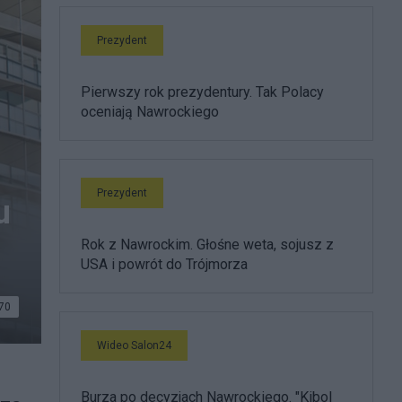
Prezydent
Pierwszy rok prezydentury. Tak Polacy
oceniają Nawrockiego
Prezydent
u
Rok z Nawrockim. Głośne weta, sojusz z
USA i powrót do Trójmorza
70
Wideo Salon24
Burza po decyzjach Nawrockiego. "Kibol