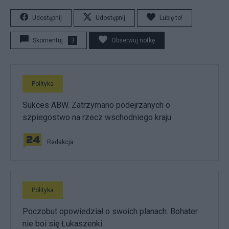
Udostępnij
Udostępnij
Lubię to!
Skomentuj
3
Obserwuj notkę
Polityka
Sukces ABW. Zatrzymano podejrzanych o
szpiegostwo na rzecz wschodniego kraju
Redakcja
Polityka
Poczobut opowiedział o swoich planach. Bohater
nie boi się Łukaszenki