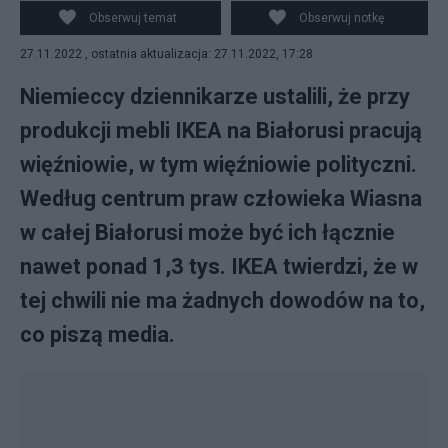
Białorusi jest produkcja drewna i mebli.
Obserwuj temat
Obserwuj notkę
27.11.2022 , ostatnia aktualizacja: 27.11.2022, 17:28
Niemieccy dziennikarze ustalili, że przy
produkcji mebli IKEA na Białorusi pracują
więźniowie, w tym więźniowie polityczni.
Według centrum praw człowieka Wiasna
w całej Białorusi może być ich łącznie
nawet ponad 1,3 tys. IKEA twierdzi, że w
tej chwili nie ma żadnych dowodów na to,
co piszą media.