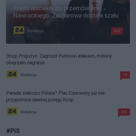
Kreml wściekły po przemówieniu
Nawrockiego. Zacharowa dostała szału
Redakcja
458
Drugi Prigożyn. Zagroził Putinowi atakiem, miliony
obejrzało nagranie
Redakcja
78
Parada słabości Putina? Plac Czerwony już nie
przypomina dawnej potęgi Rosji
Redakcja
206
#
PiS