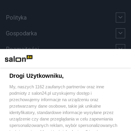
Polityka
Gospodarka
Rozmaitości
Technologie
Drogi Użytkowniku,
Sport
My, naszych 1162 zaufanych partnerów oraz inne
podmioty z salon24.pl uzyskujemy dostęp i
Społeczeństwo
przechowujemy informacje na urządzeniu oraz
przetwarzamy dane osobowe, takie jak unikalne
Kultura
identyfikatory, standardowe informacje wysyłane przez
urządzenie czy dane przeglądania w celu zapewniania
spersonalizowanych reklam, wybór spersonalizowanych