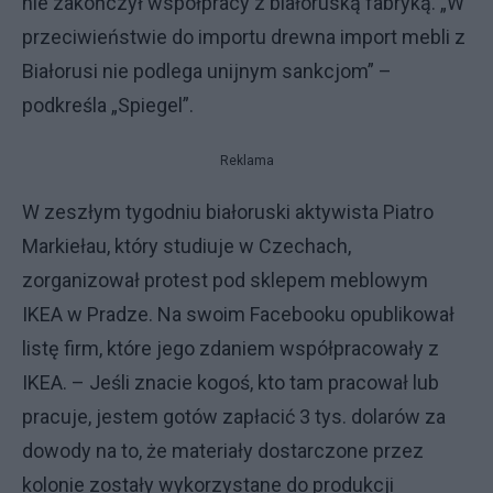
nie zakończył współpracy z białoruską fabryką. „W
przeciwieństwie do importu drewna import mebli z
Białorusi nie podlega unijnym sankcjom” –
podkreśla „Spiegel”.
Reklama
W zeszłym tygodniu białoruski aktywista Piatro
Markiełau, który studiuje w Czechach,
zorganizował protest pod sklepem meblowym
IKEA w Pradze. Na swoim Facebooku opublikował
listę firm, które jego zdaniem współpracowały z
IKEA. – Jeśli znacie kogoś, kto tam pracował lub
pracuje, jestem gotów zapłacić 3 tys. dolarów za
dowody na to, że materiały dostarczone przez
kolonie zostały wykorzystane do produkcji