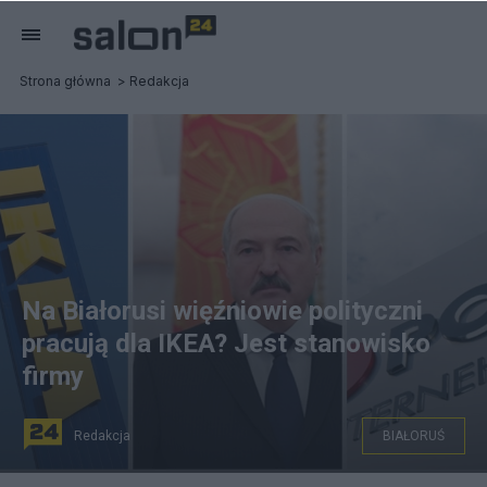
Strona główna
Redakcja
Na Białorusi więźniowie polityczni
pracują dla IKEA? Jest stanowisko
firmy
Redakcja
BIAŁORUŚ
Największą gałęzią "przemysłu więziennego" na