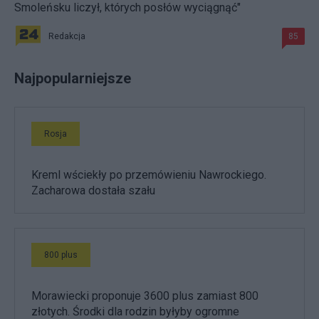
Smoleńsku liczył, których posłów wyciągnąć"
Redakcja
85
Najpopularniejsze
Rosja
Kreml wściekły po przemówieniu Nawrockiego.
Zacharowa dostała szału
800 plus
Morawiecki proponuje 3600 plus zamiast 800
złotych. Środki dla rodzin byłyby ogromne