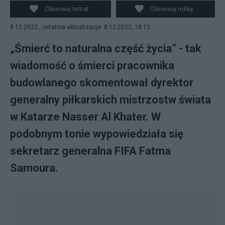
Katarze Nasser Al Khater. Fot. Twitter/Neil Barker
Obserwuj temat
Obserwuj notkę
8.12.2022 , ostatnia aktualizacja: 8.12.2022, 18:13
„Śmierć to naturalna część życia” - tak
wiadomość o śmierci pracownika
budowlanego skomentował dyrektor
generalny piłkarskich mistrzostw świata
w Katarze Nasser Al Khater. W
podobnym tonie wypowiedziała się
sekretarz generalna FIFA Fatma
Samoura.