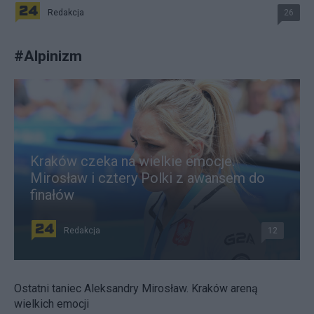
Redakcja
26
#
Alpinizm
Kraków czeka na wielkie emocje.
Mirosław i cztery Polki z awansem do
finałów
Redakcja
12
Ostatni taniec Aleksandry Mirosław. Kraków areną
wielkich emocji