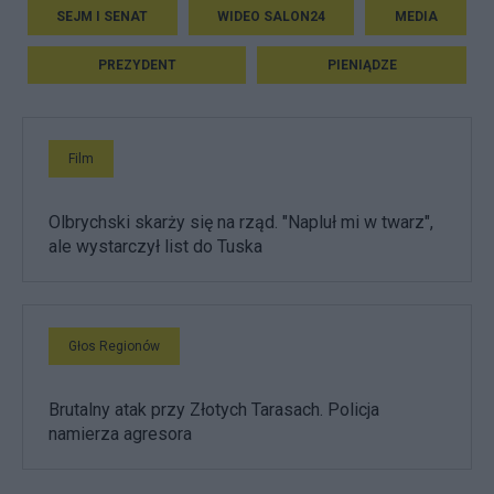
SEJM I SENAT
WIDEO SALON24
MEDIA
PREZYDENT
PIENIĄDZE
Film
Olbrychski skarży się na rząd. "Napluł mi w twarz",
ale wystarczył list do Tuska
Głos Regionów
Brutalny atak przy Złotych Tarasach. Policja
namierza agresora