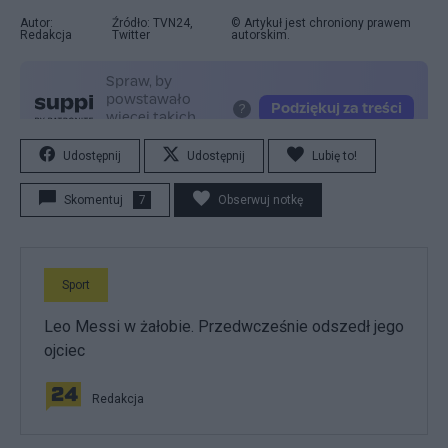
Autor:
Źródło: TVN24,
© Artykuł jest chroniony prawem
Redakcja
Twitter
autorskim.
Udostępnij
Udostępnij
Lubię to!
Skomentuj
7
Obserwuj notkę
Sport
Leo Messi w żałobie. Przedwcześnie odszedł jego
ojciec
Redakcja