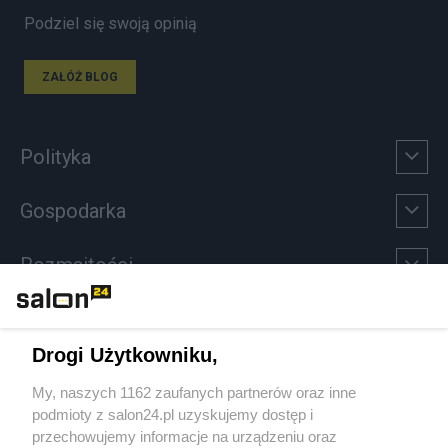
Podziel się swoją opinią
ZAŁÓŻ BLOG
Polityka
Gospodarka
Rozmaitości
Technologie
Drogi Użytkowniku,
Sport
My, naszych 1162 zaufanych partnerów oraz inne
podmioty z salon24.pl uzyskujemy dostęp i
Społeczeństwo
przechowujemy informacje na urządzeniu oraz