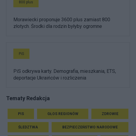
800 plus
Morawiecki proponuje 3600 plus zamiast 800
złotych. Środki dla rodzin byłyby ogromne
PiS
PiS odkrywa karty. Demografia, mieszkania, ETS,
deportacje Ukraińców i rozliczenia
Tematy Redakcja
PIS
GŁOS REGIONÓW
ZDROWIE
ŚLEDZTWA
BEZPIECZEŃSTWO NARODOWE