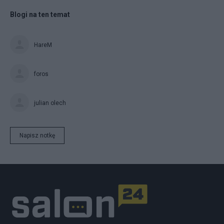
Blogi na ten temat
HareM
foros
julian olech
Napisz notkę