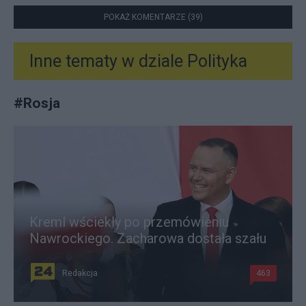
POKAŻ KOMENTARZE (39)
Inne tematy w dziale
Polityka
#
Rosja
Kreml wściekły po przemówieniu
Nawrockiego. Zacharowa dostała szału
Redakcja
463