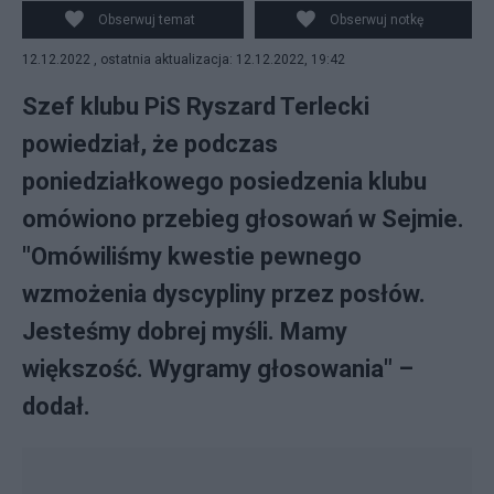
Błaszczak w drodze na posiedzenie klubu
Obserwuj temat
Obserwuj notkę
parlamentarnego Prawa i Sprawiedliwości. Źródło:
12.12.2022 , ostatnia aktualizacja: 12.12.2022, 19:42
PAP/Piotr Nowak
Szef klubu PiS Ryszard Terlecki
powiedział, że podczas
poniedziałkowego posiedzenia klubu
omówiono przebieg głosowań w Sejmie.
"Omówiliśmy kwestie pewnego
wzmożenia dyscypliny przez posłów.
Jesteśmy dobrej myśli. Mamy
większość. Wygramy głosowania" –
dodał.