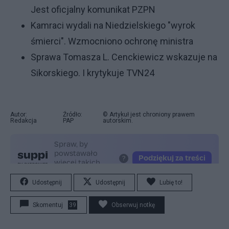
Jest oficjalny komunikat PZPN
Kamraci wydali na Niedzielskiego "wyrok
śmierci". Wzmocniono ochronę ministra
Sprawa Tomasza L. Cenckiewicz wskazuje na
Sikorskiego. I krytykuje TVN24
Autor:
Źródło:
© Artykuł jest chroniony prawem
Redakcja
PAP
autorskim.
Udostępnij
Udostępnij
Lubię to!
Skomentuj
39
Obserwuj notkę