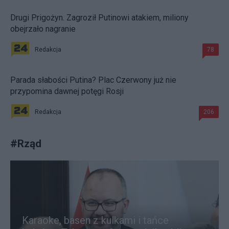
Drugi Prigożyn. Zagroził Putinowi atakiem, miliony
obejrzało nagranie
Redakcja
78
Parada słabości Putina? Plac Czerwony już nie
przypomina dawnej potęgi Rosji
Redakcja
206
#
Rząd
Karaoke, basen z kulkami i tańce