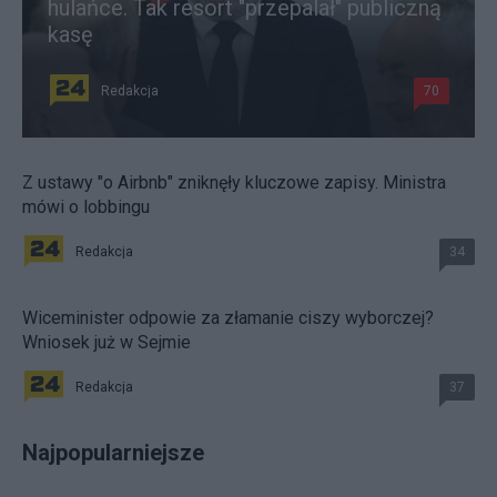
hulańce. Tak resort "przepalał" publiczną
kasę
Redakcja
70
Z ustawy "o Airbnb" zniknęły kluczowe zapisy. Ministra
mówi o lobbingu
Redakcja
34
Wiceminister odpowie za złamanie ciszy wyborczej?
Wniosek już w Sejmie
Redakcja
37
Najpopularniejsze