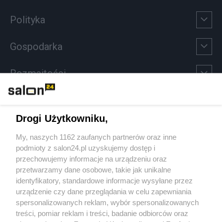
Polityka
Gospodarka
Rozmaitości
Technologie
Drogi Użytkowniku,
Sport
My, naszych 1162 zaufanych partnerów oraz inne
podmioty z salon24.pl uzyskujemy dostęp i
Społeczeństwo
przechowujemy informacje na urządzeniu oraz
przetwarzamy dane osobowe, takie jak unikalne
Kultura
identyfikatory, standardowe informacje wysyłane przez
urządzenie czy dane przeglądania w celu zapewniania
spersonalizowanych reklam, wybór spersonalizowanych
treści, pomiar reklam i treści, badanie odbiorców oraz