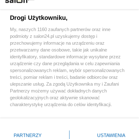
Technologie
Drogi Użytkowniku,
Sport
My, naszych 1160 zaufanych partnerów oraz inne
podmioty z salon24.pl uzyskujemy dostęp i
Społeczeństwo
przechowujemy informacje na urządzeniu oraz
przetwarzamy dane osobowe, takie jak unikalne
Kultura
identyfikatory, standardowe informacje wysyłane przez
urządzenie czy dane przeglądania w celu zapewniania
spersonalizowanych reklam, wybór spersonalizowanych
treści, pomiar reklam i treści, badanie odbiorców oraz
ulepszanie usług. Za zgodą Użytkownika my i Zaufani
X
Facebook
Instagram
Youtube
Partnerzy możemy używać dokładnych danych
geolokalizacyjnych oraz aktywnie skanować
charakterystykę urządzenia do celów identyfikacji.
Web Content Media sp. z o. o. © 2022
Ponieważ cenimy Twoją prywatność, prosimy o zgodę na
korzystanie z tych technologii poprzez kliknięcie
„Akceptuję”. Zgoda jest dobrowolna i zawsze możesz ją
Pomoc
O nas
Praca
Reklama
Kontakt
zmienić/wycofać klikając przycisk ustawień prywatności
PARTNERZY
USTAWIENIA