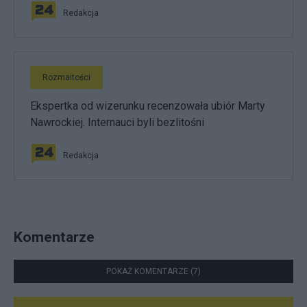
Redakcja
Rozmaitości
Ekspertka od wizerunku recenzowała ubiór Marty
Nawrockiej. Internauci byli bezlitośni
Redakcja
Komentarze
POKAŻ KOMENTARZE (7)