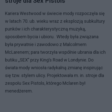
stroje dla Sex Pistols
Kariera Westwood w świecie mody rozpoczęła się
w latach 70. ub. wieku wraz z eksplozją subkultury
punków i ich charakterystyczną muzyką,
sposobem bycia i ubioru. Wtedy była związana
była prywatnie i zawodowo z Malcolmem
McLarenem; para tworzyła wspólnie ubrania dla ich
butiku „SEX” przy King’s Road w Londynie. Do
świata mody wniosła radykalną zmianę inspirując
się tzw. stylem ulicy. Projektowała m. in. stroje dla
zespołu Sex Pistols, którego Mclaren był
menedżerem.