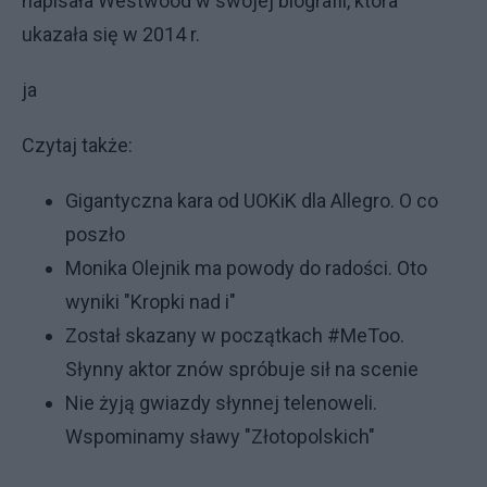
napisała Westwood w swojej biografii, która
ukazała się w 2014 r.
ja
Czytaj także:
Gigantyczna kara od UOKiK dla Allegro. O co
poszło
Monika Olejnik ma powody do radości. Oto
wyniki "Kropki nad i"
Został skazany w początkach #MeToo.
Słynny aktor znów spróbuje sił na scenie
Nie żyją gwiazdy słynnej telenoweli.
Wspominamy sławy "Złotopolskich"