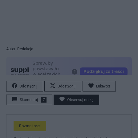
Autor: Redakcja
Udostępnij
Udostępnij
Lubię to!
Skomentuj
7
Obserwuj notkę
Rozmaitości