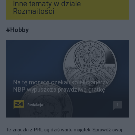
Inne tematy w dziale
Rozmaitości
#
Hobby
Na tę monetę czekali kolekcjonerzy.
NBP wypuszcza prawdziwą gratkę
Redakcja
1
Te znaczki z PRL są dziś warte majątek. Sprawdź swój