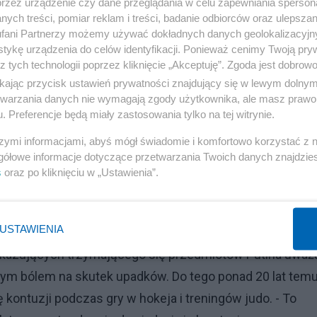
przez urządzenie czy dane przeglądania w celu zapewniania sperson
ych treści, pomiar reklam i treści, badanie odbiorców oraz ulepszan
fani Partnerzy możemy używać dokładnych danych geolokalizacyjn
tykę urządzenia do celów identyfikacji. Ponieważ cenimy Twoją pry
z tych technologii poprzez kliknięcie „Akceptuję”. Zgoda jest dobro
ikając przycisk ustawień prywatności znajdujący się w lewym dolny
etwarzania danych nie wymagają zgody użytkownika, ale masz prawo 
. Preferencje będą miały zastosowania tylko na tej witrynie.
szymi informacjami, abyś mógł świadomie i komfortowo korzystać z
gółowe informacje dotyczące przetwarzania Twoich danych znajdzi
s
oraz po kliknięciu w „Ustawienia”.
USTAWIENIA
pokazujących trzymającego się przedmiotów Putina uważa
nym bólem na skutek upadków. Do tego ponad 20 lat tem
ę kontuzji podczas gry w hokeja i treningów judo. - To