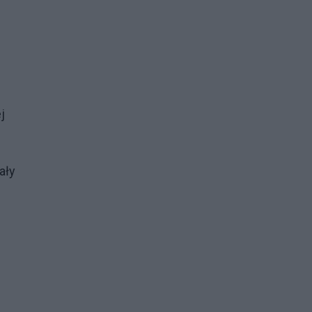
j
ały