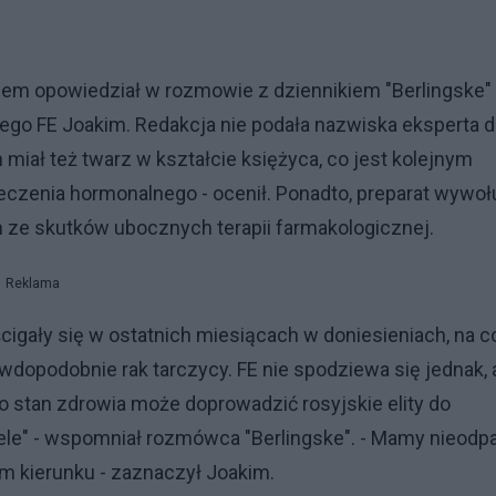
iem opowiedział w rozmowie z dziennikiem "Berlingske"
go FE Joakim. Redakcja nie podała nazwiska eksperta d
miał też twarz w kształcie księżyca, co jest kolejnym
zenia hormonalnego - ocenił. Ponadto, preparat wywoł
m ze skutków ubocznych terapii farmakologicznej.
Reklama
cigały się w ostatnich miesiącach w doniesieniach, na c
rawdopodobnie rak tarczycy. FE nie spodziewa się jednak,
o stan zdrowia może doprowadzić rosyjskie elity do
zele" - wspomniał rozmówca "Berlingske". - Mamy nieodp
łym kierunku - zaznaczył Joakim.