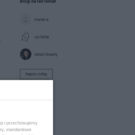
Blogi na ten temat
marek.w
Ja Falski
ą
Układ Otwarty
Napisz notkę
ęp i przechowujemy
ory, standardowe