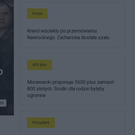
Rosja
Kreml wściekły po przemówieniu
Nawrockiego. Zacharowa dostała szału
800 plus
o
Morawiecki proponuje 3600 plus zamiast
800 złotych. Środki dla rodzin byłyby
ogromne
39
Prezydent