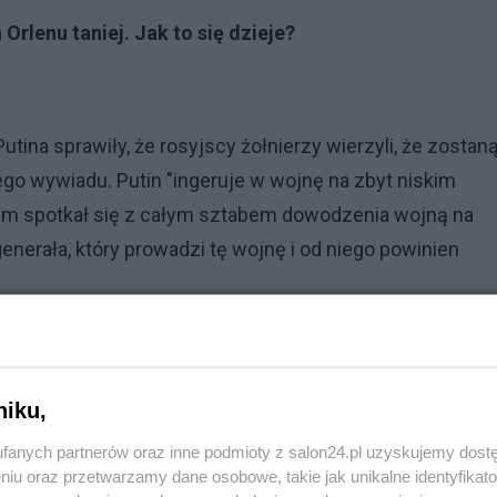
 Orlenu taniej. Jak to się dzieje?
utina sprawiły, że rosyjscy żołnierzy wierzyli, że zostan
iego wywiadu. Putin "ingeruje w wojnę na zbyt niskim
m spotkał się z całym sztabem dowodzenia wojną na
enerała, który prowadzi tę wojnę i od niego powinien
niku,
fanych partnerów oraz inne podmioty z salon24.pl uzyskujemy dost
niu oraz przetwarzamy dane osobowe, takie jak unikalne identyfikat