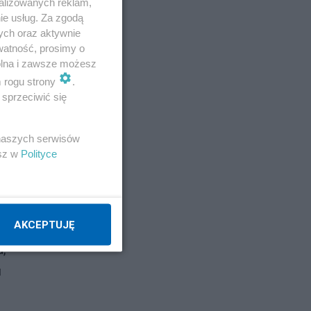
alizowanych reklam,
ie usług. Za zgodą
ych oraz aktywnie
watność, prosimy o
wolna i zawsze możesz
m rogu strony
.
sprzeciwić się
 naszych serwisów
esz w
Polityce
AKCEPTUJĘ
,
u