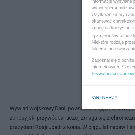
informacje wysyłane 
wybór spersonalizowan
Użytkownika my i Zau
skanować charakterys
zgodę na korzystanie 
ją zmienić/wycofać kl
Niektóre rodzaje prz
takiemu przetwarzaniu
Zapoznaj się z poniż
internetowych. Szcze
Prywatności
i
Cookie
PARTNERZY
Wywiad wojskowy Danii po analizie zdjęć i filmów 
że rosyjski przywódca raczej zmaga się z chronicz
prezydent Rosji upadł z konia. W ciągu lat nabawił si