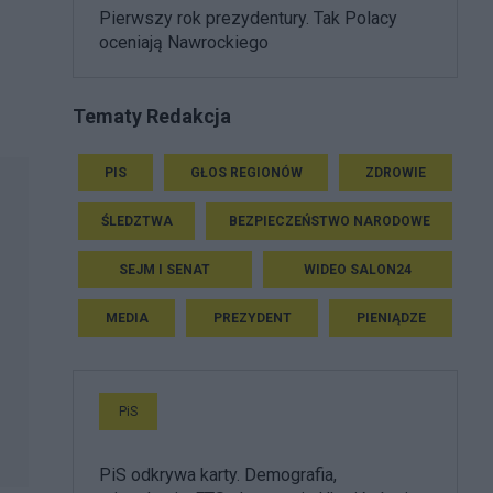
Pierwszy rok prezydentury. Tak Polacy
oceniają Nawrockiego
Tematy Redakcja
PIS
GŁOS REGIONÓW
ZDROWIE
ŚLEDZTWA
BEZPIECZEŃSTWO NARODOWE
SEJM I SENAT
WIDEO SALON24
MEDIA
PREZYDENT
PIENIĄDZE
PiS
PiS odkrywa karty. Demografia,