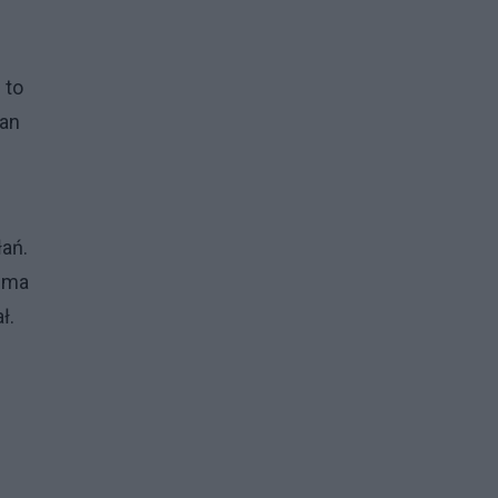
 to
jan
łań.
e ma
ał.