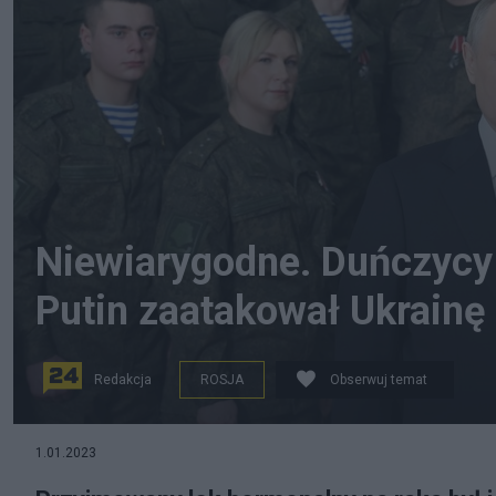
Niewiarygodne. Duńczycy
Putin zaatakował Ukrainę
Redakcja
ROSJA
Obserwuj temat
Władimir Putin ma nowotwór tarczycy? Fot. PAP/EPA
1.01.2023