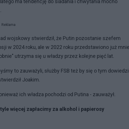
 dlatego ma tendencję do siadania i chwytania mocno
.
Reklama
ad wojskowy stwierdził, że Putin pozostanie szefem
ji w 2024 roku, ale w 2022 roku przedstawiono już mnie
nie" utrzyma się u władzy przez kolejne pięć lat.
ybyśmy to zauważyli, służby FSB też by się o tym dowiedzi
stwierdził Joakim.
y, ponieważ ich władza pochodzi od Putina - zauważył.
tyle więcej zapłacimy za alkohol i papierosy