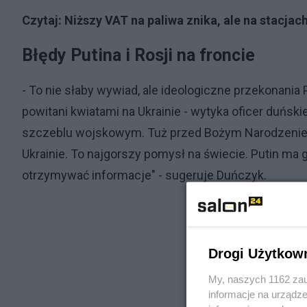
Czytaj:
Niższy VAT na paliwa znika, ale na stacjach
Błędy Putina i Rosji na froncie
- To nie słaby wywiad, ale ideologiczne przekonania P
powitani kwiatami na Ukrainie - wytyka oficer duńsk
szczeblu wojskowym. Tuż przed Bożym Narodzenie
Ukrainie. To najgorszy pomysł na świecie. Putin ma g
otrzymywać informacje" - sugeruje Duńczyk.
Drogi Użytkow
My, naszych 1162 zau
informacje na urządze