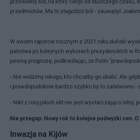
przewlekły ból, na który cierpi od dłuższego czasu,
przedmiotów. Ma to złagodzić ból - zauważył Joakim
W swoim raporcie rocznym z 2021 roku duński wywi
państwa po kolejnych wyborach prezydenckich w Ros
pewną prognozę, podkreślając, że Putin "prawdopodob
- Nie widzimy nikogo, kto chciałby go obalić. Ale gd
i prawdopodobnie bardzo szybko by to załatwiono - 
- Nikt z rosyjskich elit nie jest wystarczająco siln
Nie przegap:
Nowy rok to kolejne podwyżki cen. O 
Inwazja na Kijów