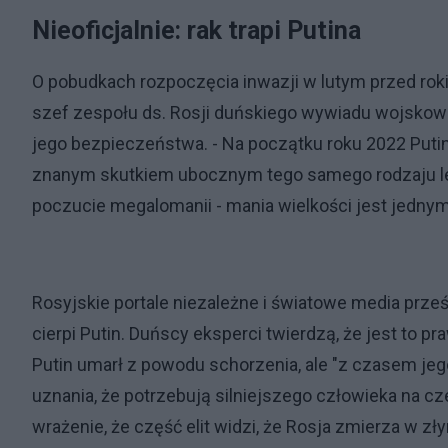
Nieoficjalnie: rak trapi Putina
O pobudkach rozpoczęcia inwazji w lutym przed rok
szef zespołu ds. Rosji duńskiego wywiadu wojskowe
jego bezpieczeństwa. - Na początku roku 2022 Putin 
znanym skutkiem ubocznym tego samego rodzaju lec
poczucie megalomanii - mania wielkości jest jedny
Rosyjskie portale niezależne i światowe media prześ
cierpi Putin. Duńscy eksperci twierdzą, że jest to p
Putin umarł z powodu schorzenia, ale "z czasem jeg
uznania, że potrzebują silniejszego człowieka na c
wrażenie, że część elit widzi, że Rosja zmierza w z