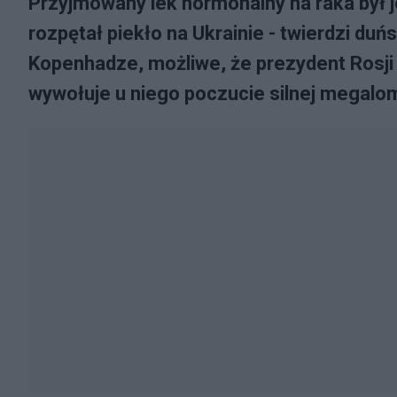
Przyjmowany lek hormonalny na raka był j
rozpętał piekło na Ukrainie - twierdzi du
Kopenhadze, możliwe, że prezydent Rosji 
wywołuje u niego poczucie silnej megalom