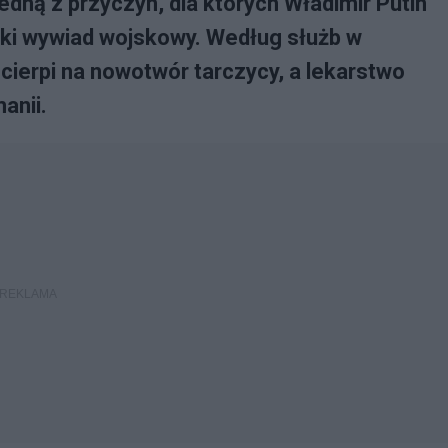
edną z przyczyn, dla których Władimir Putin
ński wywiad wojskowy. Według służb w
cierpi na nowotwór tarczycy, a lekarstwo
anii.