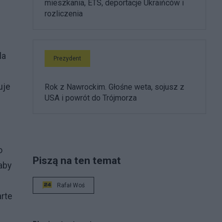
mieszkania, ETS, deportacje Ukraińców i
rozliczenia
la
Prezydent
uje
Rok z Nawrockim. Głośne weta, sojusz z
USA i powrót do Trójmorza
o
Piszą na ten temat
 aby
Rafał Woś
arte