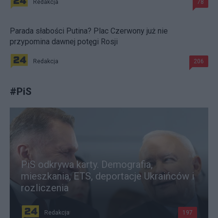
Redakcja
78
Parada słabości Putina? Plac Czerwony już nie
przypomina dawnej potęgi Rosji
Redakcja
206
#
PiS
PiS odkrywa karty. Demografia,
mieszkania, ETS, deportacje Ukraińców i
rozliczenia
Redakcja
197