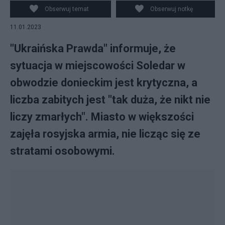
walki. (fot. Twitter)
Obserwuj temat
Obserwuj notkę
11.01.2023
"Ukraińska Prawda" informuje, że
sytuacja w miejscowości Soledar w
obwodzie donieckim jest krytyczna, a
liczba zabitych jest "tak duża, że nikt nie
liczy zmarłych". Miasto w większości
zajęła rosyjska armia, nie licząc się ze
stratami osobowymi.