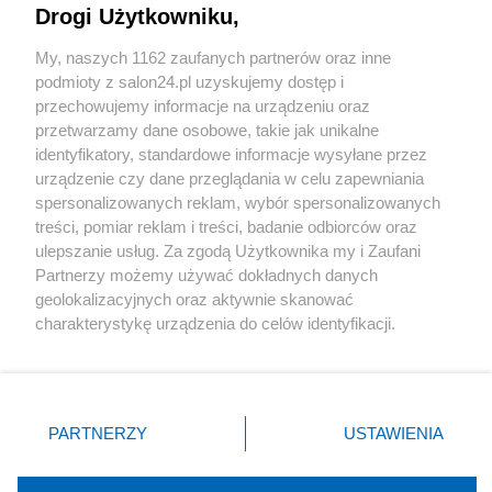
Drogi Użytkowniku,
Sport
My, naszych 1162 zaufanych partnerów oraz inne
podmioty z salon24.pl uzyskujemy dostęp i
Społeczeństwo
przechowujemy informacje na urządzeniu oraz
przetwarzamy dane osobowe, takie jak unikalne
Kultura
identyfikatory, standardowe informacje wysyłane przez
urządzenie czy dane przeglądania w celu zapewniania
spersonalizowanych reklam, wybór spersonalizowanych
treści, pomiar reklam i treści, badanie odbiorców oraz
ulepszanie usług. Za zgodą Użytkownika my i Zaufani
X
Facebook
Instagram
Youtube
Partnerzy możemy używać dokładnych danych
geolokalizacyjnych oraz aktywnie skanować
charakterystykę urządzenia do celów identyfikacji.
Web Content Media sp. z o. o. © 2022
Ponieważ cenimy Twoją prywatność, prosimy o zgodę na
korzystanie z tych technologii poprzez kliknięcie
„Akceptuję”. Zgoda jest dobrowolna i zawsze możesz ją
Pomoc
O nas
Praca
Reklama
Kontakt
zmienić/wycofać klikając przycisk ustawień prywatności
PARTNERZY
USTAWIENIA
znajdujący się w lewym dolnym rogu strony
. Niektóre
rodzaje przetwarzania danych nie wymagają zgody