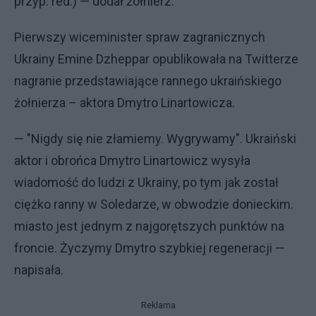
przyp. red.) — dodał żołnierz.
Pierwszy wiceminister spraw zagranicznych
Ukrainy Emine Dzheppar opublikowała na Twitterze
nagranie przedstawiające rannego ukraińskiego
żołnierza – aktora Dmytro Linartowicza.
— "Nigdy się nie złamiemy. Wygrywamy". Ukraiński
aktor i obrońca Dmytro Linartowicz wysyła
wiadomość do ludzi z Ukrainy, po tym jak został
ciężko ranny w Soledarze, w obwodzie donieckim.
miasto jest jednym z najgorętszych punktów na
froncie. Życzymy Dmytro szybkiej regeneracji —
napisała.
Reklama