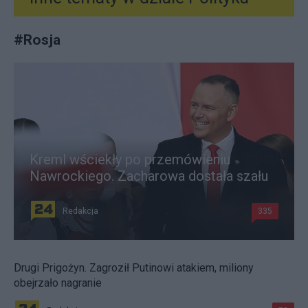
#
Rosja
Kreml wściekły po przemówieniu
Nawrockiego. Zacharowa dostała szału
Redakcja
335
Drugi Prigożyn. Zagroził Putinowi atakiem, miliony
obejrzało nagranie