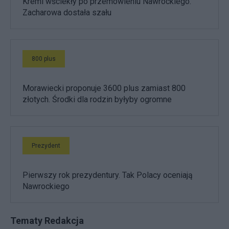
Kreml wściekły po przemówieniu Nawrockiego.
Zacharowa dostała szału
800 plus
Morawiecki proponuje 3600 plus zamiast 800
złotych. Środki dla rodzin byłyby ogromne
Prezydent
Pierwszy rok prezydentury. Tak Polacy oceniają
Nawrockiego
Tematy Redakcja