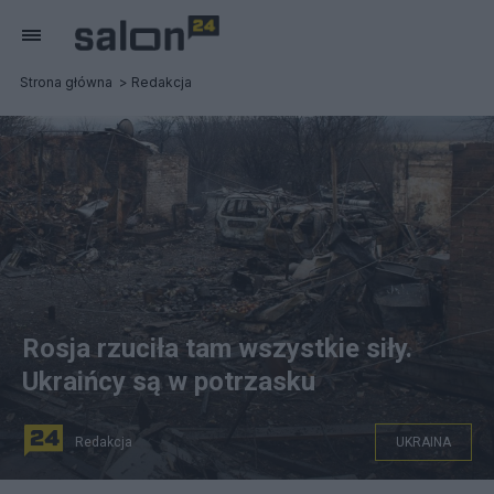
Strona główna
Redakcja
Rosja rzuciła tam wszystkie siły.
Ukraińcy są w potrzasku
Redakcja
UKRAINA
W Soledarze, w obwodzie donieckim, toczą się ciężkie