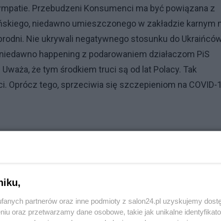
 sympatie. Przebudzeni Konsumenci ma być powiązana z
skiego, niedawno umieszczonego w zakładzie karnym 
zbrodni. Nie ukrywali negatywnego stosunku do Ukraińcó
ł niedawno happening z podarowaniem działaczom PiS
Uważa, że tym środkiem truci są od lat Polacy. Tak
ci. Oprócz tego, sprzeciwia się szczepieniom na COVID-
niku,
fanych partnerów oraz inne podmioty z salon24.pl uzyskujemy dost
niu oraz przetwarzamy dane osobowe, takie jak unikalne identyfikat