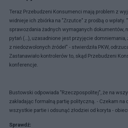
Teraz Przebudzeni Konsumenci mają problem z wyjaś
widnieje ich zbiórka na "Zrzutce" z prośbą o wpłaty. 
sprawozdania żadnych wymaganych dokumentów, nie 
pytań (…), uzasadnione jest przyjęcie domniemani
z niedozwolonych źródeł" - stwierdziła PKW, odrzu
Zastanawiało kontrolerów to, skąd Przebudzeni Kon
konferencje.
Bustowski odpowiada "Rzeczpospolitej", że na wszyst
zakładając formalną partię polityczną. - Czekam na 
wszystkie partie i odsunąć złodziei od koryta - obiec
Sprawdź: