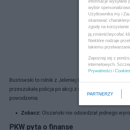
informacje wysyłane 
wybór spersonalizowan
Użytkownika my i Zau
skanować charakterys
zgodę na korzystanie 
ją zmienić/wycofać kl
Niektóre rodzaje prz
takiemu przetwarzaniu
Zapoznaj się z poniż
internetowych. Szcze
Prywatności
i
Cookie
Bustowski to rolnik z Jeleniej Góry, który obrażał w
przeszukała policja po akcji z glifosatem. W 2019 ro
PARTNERZY
powodzenia.
Zobacz:
Olszański nie odsiedział jednego wyro
PKW pyta o finanse