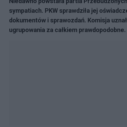
Niedawno powstała partia Przebudzonych
sympatiach. PKW sprawdziła jej oświadc
dokumentów i sprawozdań. Komisja uznała
ugrupowania za całkiem prawdopodobne.