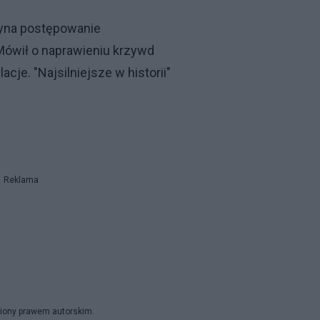
zyna postępowanie
ówił o naprawieniu krzywd
je. "Najsilniejsze w historii"
Reklama
niony prawem autorskim.