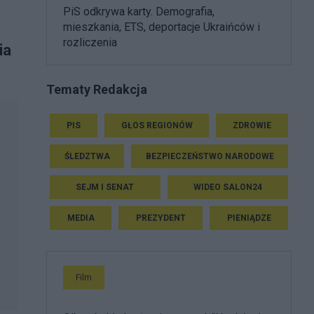
PiS odkrywa karty. Demografia,
mieszkania, ETS, deportacje Ukraińców i
rozliczenia
ia
Tematy Redakcja
PIS
GŁOS REGIONÓW
ZDROWIE
ŚLEDZTWA
BEZPIECZEŃSTWO NARODOWE
SEJM I SENAT
WIDEO SALON24
MEDIA
PREZYDENT
PIENIĄDZE
Film