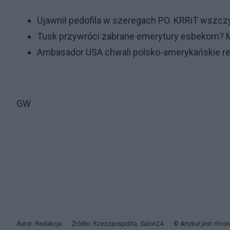
Ujawnił pedofila w szeregach PO. KRRiT wszc
Tusk przywróci zabrane emerytury esbekom? M
Ambasador USA chwali polsko-amerykańskie relac
GW
Autor: Redakcja
Źródło: Rzeczpospolita, Salon24
© Artykuł jest chro