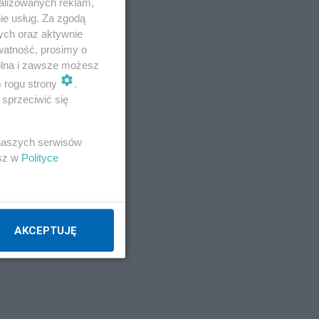
alizowanych reklam,
ie usług. Za zgodą
ych oraz aktywnie
watność, prosimy o
wolna i zawsze możesz
m rogu strony
.
sprzeciwić się
 naszych serwisów
esz w
Polityce
AKCEPTUJĘ