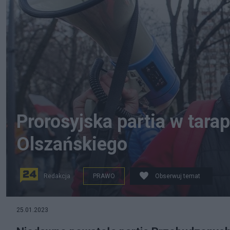
Prorosyjska partia w tarap
Olszańskiego
Redakcja
PRAWO
Obserwuj temat
Lider Partii Konsumentów Marcin Bustowski. Fot. wyg
25.01.2023