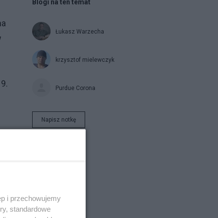
Blogi na ten temat
na
Łukasz Warzecha
w
krzysztof mielewczyk
19.
Purdue Corona
Napisz notkę
ęp i przechowujemy
ory, standardowe