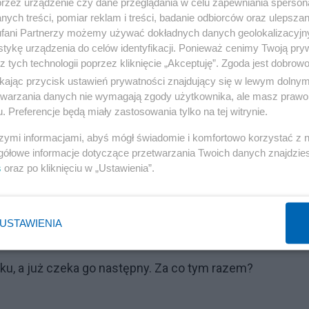
przez urządzenie czy dane przeglądania w celu zapewniania sperson
ych treści, pomiar reklam i treści, badanie odbiorców oraz ulepszan
fani Partnerzy możemy używać dokładnych danych geolokalizacyjn
tykę urządzenia do celów identyfikacji. Ponieważ cenimy Twoją pry
z tych technologii poprzez kliknięcie „Akceptuję”. Zgoda jest dobro
ikając przycisk ustawień prywatności znajdujący się w lewym dolny
etwarzania danych nie wymagają zgody użytkownika, ale masz prawo 
. Preferencje będą miały zastosowania tylko na tej witrynie.
szymi informacjami, abyś mógł świadomie i komfortowo korzystać z
gółowe informacje dotyczące przetwarzania Twoich danych znajdzi
s
oraz po kliknięciu w „Ustawienia”.
 sieci prezydenta Andrzeja Dudę. Jego dom w ub. roku
ku startował do Sejmu z listy Konfederacji, ale bez
USTAWIENIA
ku, a już czeka go następny. Za co tym razem?