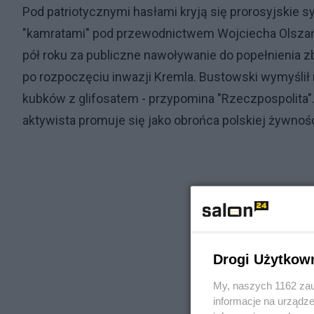
Pod patriotycznymi hasłami kryją się prorosyjskie
"kamratami" pod przewodnictwem Wojciecha Olszań
pół roku za publiczne nawoływanie do popełnienia 
po rozpoczęciu inwazji Kremla. Bustowski wymyśli
kubków z glifosatem - przypomina "Rzeczpospolita". 
aktywista promuje się jako obrońca polskiej żywnoś
Drogi Użytkow
My, naszych 1162 zau
informacje na urządze