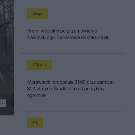
Rosja
Kreml wściekły po przemówieniu
Nawrockiego. Zacharowa dostała szału
800 plus
Morawiecki proponuje 3600 plus zamiast
800 złotych. Środki dla rodzin byłyby
ogromne
22
PiS