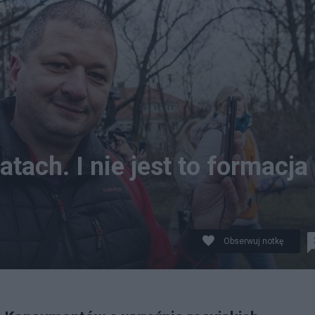
atach. I nie jest to formacja
Obserwuj notkę
rajmyrazem.pl