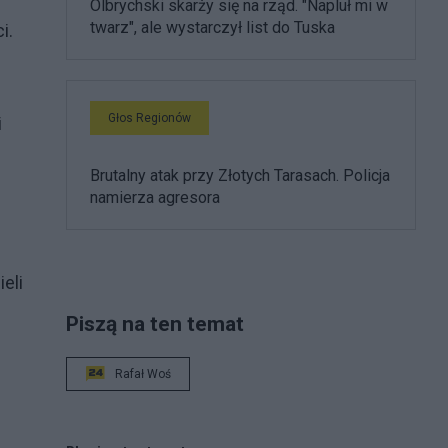
Olbrychski skarży się na rząd. "Napluł mi w
twarz", ale wystarczył list do Tuska
i.
Głos Regionów
i
Brutalny atak przy Złotych Tarasach. Policja
namierza agresora
eli
Piszą na ten temat
Rafał Woś