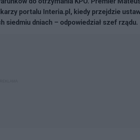
warunków do otrzymania KPO. Premier Mateu
arzy portalu Interia.pl, kiedy przejdzie usta
ch siedmiu dniach – odpowiedział szef rządu.