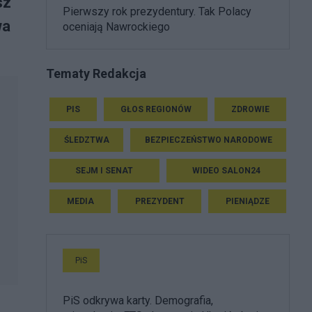
sz
Pierwszy rok prezydentury. Tak Polacy
wa
oceniają Nawrockiego
Tematy Redakcja
PIS
GŁOS REGIONÓW
ZDROWIE
ŚLEDZTWA
BEZPIECZEŃSTWO NARODOWE
SEJM I SENAT
WIDEO SALON24
MEDIA
PREZYDENT
PIENIĄDZE
PiS
PiS odkrywa karty. Demografia,