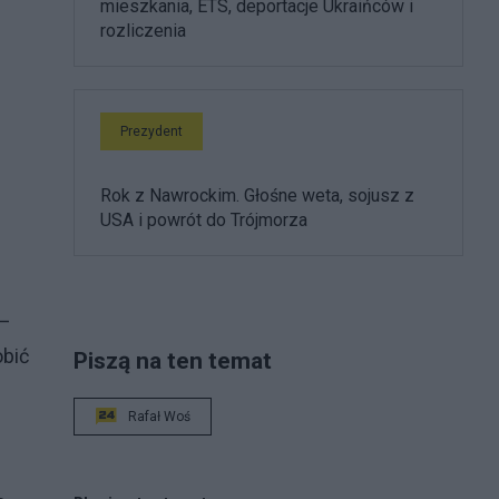
mieszkania, ETS, deportacje Ukraińców i
rozliczenia
Prezydent
Rok z Nawrockim. Głośne weta, sojusz z
USA i powrót do Trójmorza
 –
obić
Piszą na ten temat
Rafał Woś