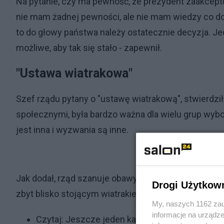
Na pytanie, czy ma pewność, że prezydent zaakceptuj
nie mam żadnej pewności, ale nie mam wiedzy co do 
to do głowy państwa należy ostatecznie decyzja. J
możliwe, aby tak się stało - zapewnił.
"Ustawa wiatrakowa"
Szef rządu pytany o "ustawę wiatrakową", stwierdz
społecznymi, była bardzo ważna dla wielu grup wyborc
jest inna i wyzwania są inne.
Jak dodał, rząd szanuje obawy tych, którzy wskazu
Drogi Użytkow
zbyt blisko stojącym wiatrakiem­­.
My, naszych 1162 zau
informacje na urządze
Czytaj:
Jeszcze jeden kamień milowy ws. wypła