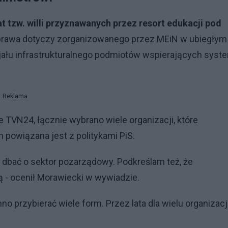
t tzw. willi przyznawanych przez resort edukacji pod
rawa dotyczy zorganizowanego przez MEiN w ubiegłym
jału infrastrukturalnego podmiotów wspierających syst
Reklama
e TVN24, łącznie wybrano wiele organizacji, które
h powiązana jest z politykami PiS.
ę dbać o sektor pozarządowy. Podkreślam też, że
ą - ocenił Morawiecki w wywiadzie.
nno przybierać wiele form. Przez lata dla wielu organizacj