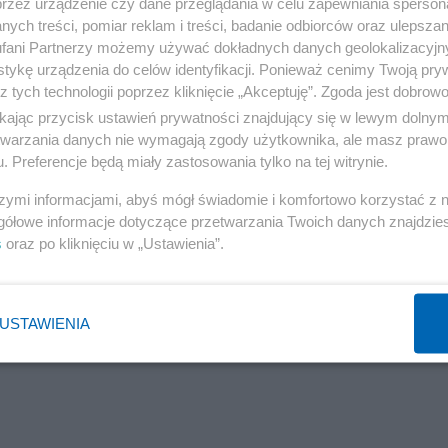
przez urządzenie czy dane przeglądania w celu zapewniania sperson
ych treści, pomiar reklam i treści, badanie odbiorców oraz ulepszan
 dałoby się go jeszcze dodatkowo złagodzić, np. poprzez
fani Partnerzy możemy używać dokładnych danych geolokalizacyjn
 metrów możliwe byłoby fakultatywne referendum, to
tykę urządzenia do celów identyfikacji. Ponieważ cenimy Twoją pry
z tych technologii poprzez kliknięcie „Akceptuję”. Zgoda jest dobro
ntarzystów również. Jednak już te 700 metrów otwiera
ikając przycisk ustawień prywatności znajdujący się w lewym dolny
jest to rzeczywiście ważne dla niezależności energetycz
etwarzania danych nie wymagają zgody użytkownika, ale masz prawo 
. Preferencje będą miały zastosowania tylko na tej witrynie.
e chcemy płacić drogo za norweski czy katarski gaz, za
wialne źródła energii leżą w naszym najlepiej pojętym
szymi informacjami, abyś mógł świadomie i komfortowo korzystać z
gółowe informacje dotyczące przetwarzania Twoich danych znajdzi
 ważne. I stąd to ustępstwo – powiedział portalowi.
s
oraz po kliknięciu w „Ustawienia”.
USTAWIENIA