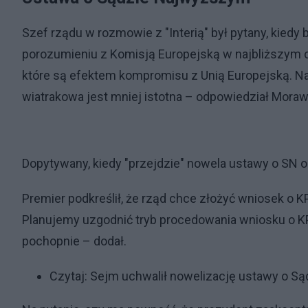
Szef rządu w rozmowie z "Interią" był pytany, kied
porozumieniu z Komisją Europejską w najbliższym cz
które są efektem kompromisu z Unią Europejską. N
wiatrakowa jest mniej istotna – odpowiedział Moraw
Dopytywany, kiedy "przejdzie" nowela ustawy o SN od
Premier podkreślił, że rząd chce złożyć wniosek o K
Planujemy uzgodnić tryb procedowania wniosku o KP
pochopnie – dodał.
Czytaj:
Sejm uchwalił nowelizację ustawy o S