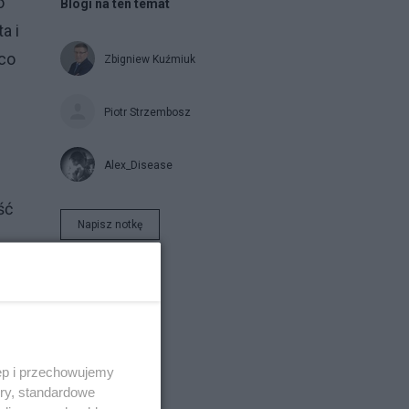
o
Blogi na ten temat
a i
 co
Zbigniew Kuźmiuk
Piotr Strzembosz
Alex_Disease
ść
Napisz notkę
ęp i przechowujemy
ory, standardowe