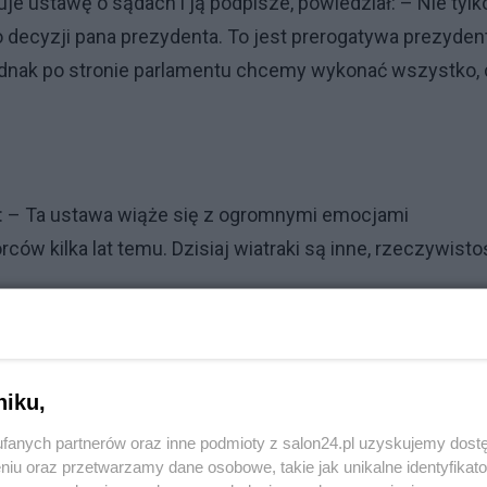
e ustawę o sądach i ją podpisze, powiedział: – Nie tylk
decyzji pana prezydenta. To jest prerogatywa prezydent
ednak po stronie parlamentu chcemy wykonać wszystko,
ił: – Ta ustawa wiąże się z ogromnymi emocjami
ów kilka lat temu. Dzisiaj wiatraki są inne, rzeczywisto
Reklama
ją na zakłócenia miru domowego i spokoju w związku ze
niku,
fanych partnerów oraz inne podmioty z salon24.pl uzyskujemy dost
niu oraz przetwarzamy dane osobowe, takie jak unikalne identyfikat
ty z KPO. PiS o nim wie