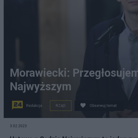
Morawiecki: Przegłosuje
Najwyższym
Redakcja
RZĄD
Obserwuj temat
Premier Mateusz Morawiecki. Źródło: PAP/Rafał Guz
3.02.2023