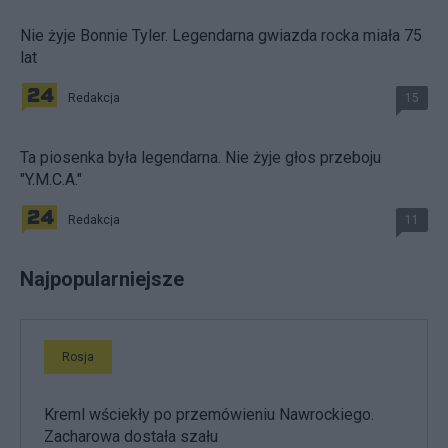
Nie żyje Bonnie Tyler. Legendarna gwiazda rocka miała 75
lat
Redakcja
15
Ta piosenka była legendarna. Nie żyje głos przeboju
"Y.M.C.A."
Redakcja
11
Najpopularniejsze
Rosja
Kreml wściekły po przemówieniu Nawrockiego.
Zacharowa dostała szału