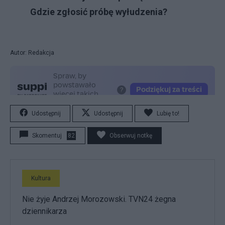
Gdzie zgłosić próbę wyłudzenia?
Autor: Redakcja
Udostępnij
Udostępnij
Lubię to!
Skomentuj
82
Obserwuj notkę
Kultura
Nie żyje Andrzej Morozowski. TVN24 żegna
dziennikarza