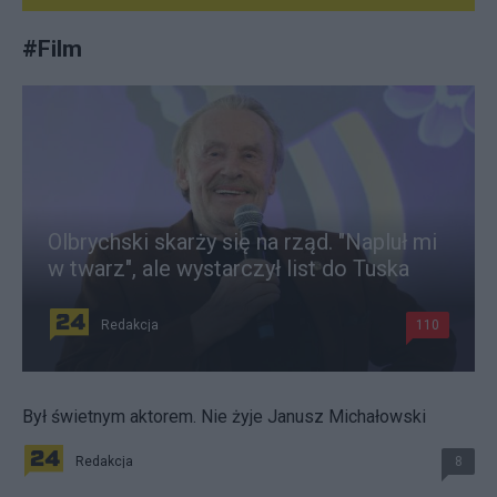
#
Film
Olbrychski skarży się na rząd. "Napluł mi
w twarz", ale wystarczył list do Tuska
Redakcja
110
Był świetnym aktorem. Nie żyje Janusz Michałowski
Redakcja
8