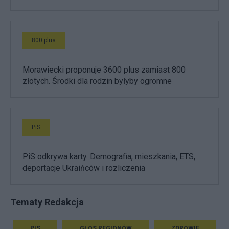
800 plus
Morawiecki proponuje 3600 plus zamiast 800
złotych. Środki dla rodzin byłyby ogromne
PiS
PiS odkrywa karty. Demografia, mieszkania, ETS,
deportacje Ukraińców i rozliczenia
Tematy Redakcja
PIS
GŁOS REGIONÓW
ZDROWIE