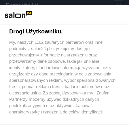
Rozmaitości
Technologie
Drogi Użytkowniku,
Sport
My, naszych 1162 zaufanych partnerów oraz inne
podmioty z salon24.pl uzyskujemy dostęp i
Społeczeństwo
przechowujemy informacje na urządzeniu oraz
przetwarzamy dane osobowe, takie jak unikalne
Kultura
identyfikatory, standardowe informacje wysyłane przez
urządzenie czy dane przeglądania w celu zapewniania
spersonalizowanych reklam, wybór spersonalizowanych
treści, pomiar reklam i treści, badanie odbiorców oraz
ulepszanie usług. Za zgodą Użytkownika my i Zaufani
X
Facebook
Instagram
Youtube
Partnerzy możemy używać dokładnych danych
geolokalizacyjnych oraz aktywnie skanować
charakterystykę urządzenia do celów identyfikacji.
Web Content Media sp. z o. o. © 2022
Ponieważ cenimy Twoją prywatność, prosimy o zgodę na
korzystanie z tych technologii poprzez kliknięcie