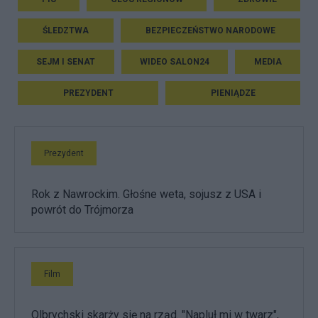
ŚLEDZTWA
BEZPIECZEŃSTWO NARODOWE
SEJM I SENAT
WIDEO SALON24
MEDIA
PREZYDENT
PIENIĄDZE
Prezydent
Rok z Nawrockim. Głośne weta, sojusz z USA i
powrót do Trójmorza
Film
Olbrychski skarży się na rząd. "Napluł mi w twarz",