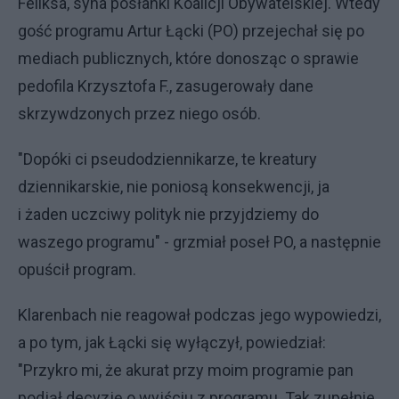
Feliksa, syna posłanki Koalicji Obywatelskiej. Wtedy
gość programu Artur Łącki (PO) przejechał się po
mediach publicznych, które donosząc o sprawie
pedofila Krzysztofa F., zasugerowały dane
skrzywdzonych przez niego osób.
"Dopóki ci pseudodziennikarze, te kreatury
dziennikarskie, nie poniosą konsekwencji, ja
i żaden uczciwy polityk nie przyjdziemy do
waszego programu" - grzmiał poseł PO, a następnie
opuścił program.
Klarenbach nie reagował podczas jego wypowiedzi,
a po tym, jak Łącki się wyłączył, powiedział:
"Przykro mi, że akurat przy moim programie pan
podjął decyzję o wyjściu z programu. Tak zupełnie