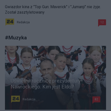
Gwiazdor kina z "Top Gun: Maverick" i "Jumanji" nie żyje.
Został zasztyletowany
Redakcja
12
#
Muzyka
Uświetnił rocznicę prezydentury
Nawrockiego. Kim jest Eldo?
Redakcja
82