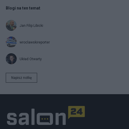
Blogi na ten temat
Jan Filip Libicki
wroclawskireporter
Układ Otwarty
Napisz notkę