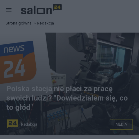
Strona główna
Redakcja
Polska stacja nie płaci za pracę
swoich ludzi? "Dowiedziałem się, co
to głód"
Redakcja
MEDIA
Zarząd stacji News 24 nie płaci swoim pracownikom?