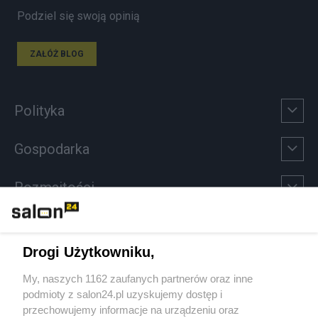
Podziel się swoją opinią
ZAŁÓŻ BLOG
Polityka
Gospodarka
Rozmaitości
Technologie
Drogi Użytkowniku,
Sport
My, naszych 1162 zaufanych partnerów oraz inne
podmioty z salon24.pl uzyskujemy dostęp i
Społeczeństwo
przechowujemy informacje na urządzeniu oraz