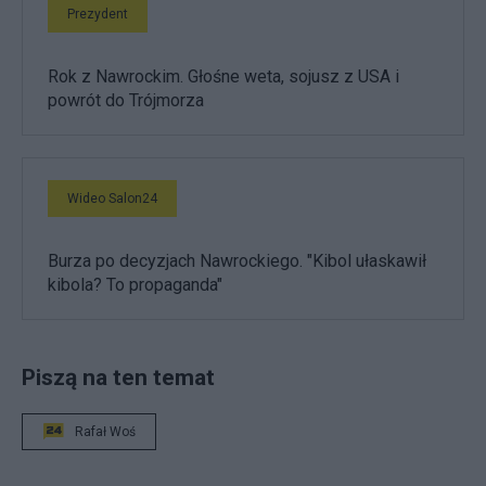
Prezydent
Rok z Nawrockim. Głośne weta, sojusz z USA i
powrót do Trójmorza
Wideo Salon24
Burza po decyzjach Nawrockiego. "Kibol ułaskawił
kibola? To propaganda"
Piszą na ten temat
Rafał Woś