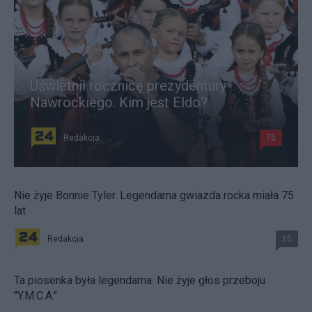
Uświetnił rocznicę prezydentury
Nawrockiego. Kim jest Eldo?
Redakcja
75
Nie żyje Bonnie Tyler. Legendarna gwiazda rocka miała 75
lat
Redakcja
15
Ta piosenka była legendarna. Nie żyje głos przeboju
"Y.M.C.A."