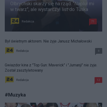
Olbrychski skarży się na rząd. "Napluł mi
w twarz", ale wystarczył list do Tuska
Redakcja
71
Był świetnym aktorem. Nie żyje Janusz Michałowski
Redakcja
8
Gwiazdor kina z "Top Gun: Maverick" i "Jumanji" nie żyje.
Został zasztyletowany
Redakcja
12
#
Muzyka