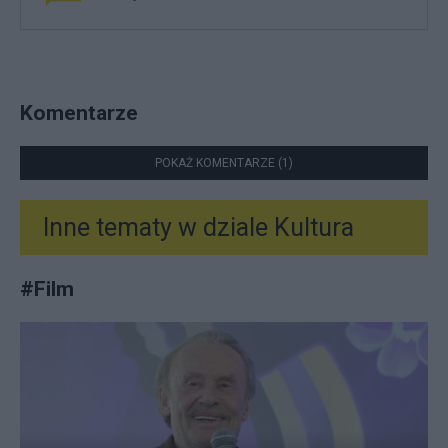
Komentarze
POKAŻ KOMENTARZE (1)
Inne tematy w dziale
Kultura
#
Film