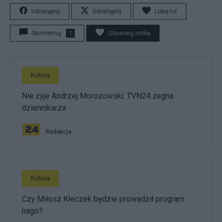
Udostępnij
Udostępnij
Lubię to!
Skomentuj
1
Obserwuj notkę
Kultura
Nie żyje Andrzej Morozowski. TVN24 żegna
dziennikarza
Redakcja
Kultura
Czy Miłosz Kłeczek będzie prowadził program
nago?