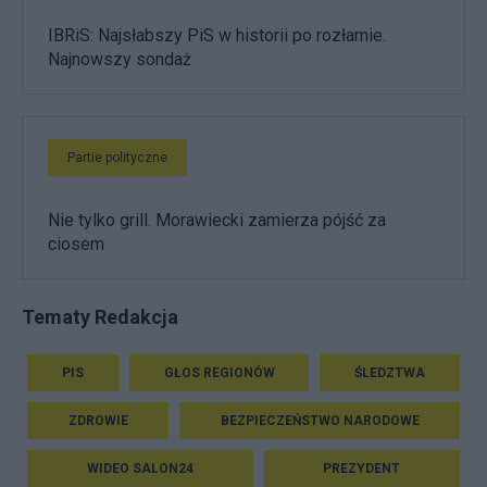
IBRiS: Najsłabszy PiS w historii po rozłamie.
Najnowszy sondaż
Partie polityczne
Nie tylko grill. Morawiecki zamierza pójść za
ciosem
Tematy Redakcja
PIS
GŁOS REGIONÓW
ŚLEDZTWA
ZDROWIE
BEZPIECZEŃSTWO NARODOWE
WIDEO SALON24
PREZYDENT