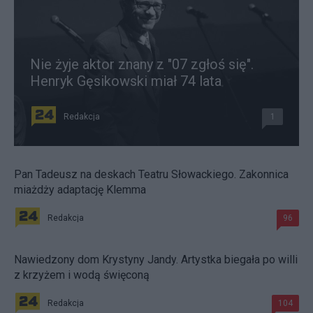
Nie żyje aktor znany z "07 zgłoś się".
Henryk Gęsikowski miał 74 lata
Redakcja
1
Pan Tadeusz na deskach Teatru Słowackiego. Zakonnica
miażdży adaptację Klemma
Redakcja
96
Nawiedzony dom Krystyny Jandy. Artystka biegała po willi
z krzyżem i wodą święconą
Redakcja
104