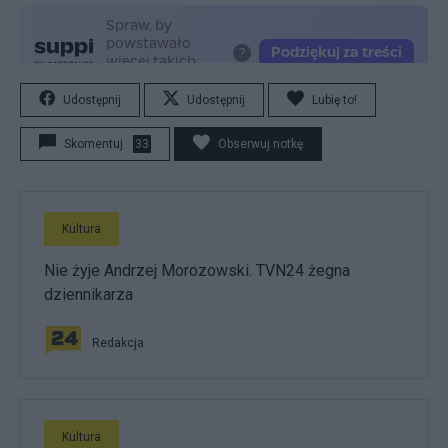
Udostępnij
Udostępnij
Lubię to!
Skomentuj
33
Obserwuj notkę
Kultura
Nie żyje Andrzej Morozowski. TVN24 żegna
dziennikarza
Redakcja
Kultura