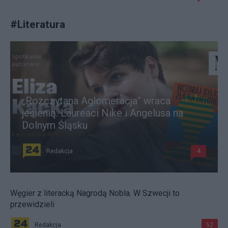
#
Literatura
„Rozczytana Aglomeracja” wraca
jesienią. Laureaci Nike i Angelusa na
Dolnym Śląsku
Redakcja
4
Węgier z literacką Nagrodą Nobla. W Szwecji to
przewidzieli
Redakcja
52