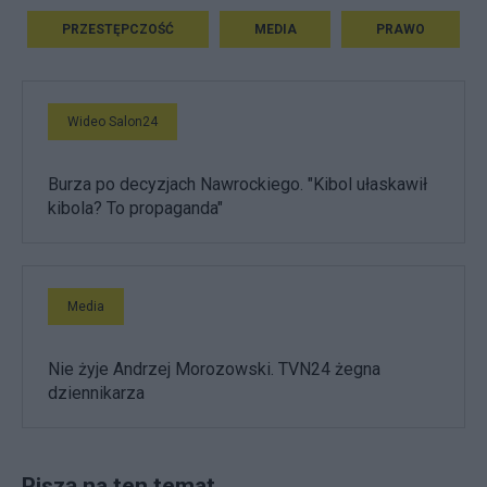
PRZESTĘPCZOŚĆ
MEDIA
PRAWO
Wideo Salon24
Burza po decyzjach Nawrockiego. "Kibol ułaskawił
kibola? To propaganda"
Media
Nie żyje Andrzej Morozowski. TVN24 żegna
dziennikarza
Piszą na ten temat