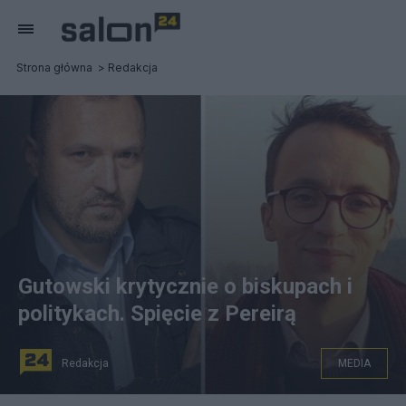
Strona główna
Redakcja
Gutowski krytycznie o biskupach i
politykach. Spięcie z Pereirą
Redakcja
MEDIA
(Wymiana zdań między Gutowskim a Pereirą. Fot.