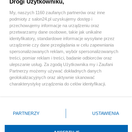
Drogi Użytkowniku,
Sport
My, naszych 1160 zaufanych partnerów oraz inne
podmioty z salon24.pl uzyskujemy dostęp i
Społeczeństwo
przechowujemy informacje na urządzeniu oraz
przetwarzamy dane osobowe, takie jak unikalne
Kultura
identyfikatory, standardowe informacje wysyłane przez
urządzenie czy dane przeglądania w celu zapewniania
spersonalizowanych reklam, wybór spersonalizowanych
treści, pomiar reklam i treści, badanie odbiorców oraz
ulepszanie usług. Za zgodą Użytkownika my i Zaufani
X
Facebook
Instagram
Youtube
Partnerzy możemy używać dokładnych danych
geolokalizacyjnych oraz aktywnie skanować
charakterystykę urządzenia do celów identyfikacji.
Web Content Media sp. z o. o. © 2022
Ponieważ cenimy Twoją prywatność, prosimy o zgodę na
korzystanie z tych technologii poprzez kliknięcie
„Akceptuję”. Zgoda jest dobrowolna i zawsze możesz ją
Pomoc
O nas
Praca
Reklama
Kontakt
zmienić/wycofać klikając przycisk ustawień prywatności
PARTNERZY
USTAWIENIA
znajdujący się w lewym dolnym rogu strony
. Niektóre
rodzaje przetwarzania danych nie wymagają zgody
użytkownika, ale masz prawo sprzeciwić się takiemu