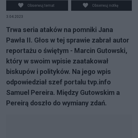
Twitter/@MarcinGutowski, @SamPereira_)
Obserwuj temat
Obserwuj notkę
3.04.2023
Trwa seria ataków na pomniki Jana
Pawła II. Głos w tej sprawie zabrał autor
reportażu o świętym - Marcin Gutowski,
który w swoim wpisie zaatakował
biskupów i polityków. Na jego wpis
odpowiedział szef portalu tvp.info
Samuel Pereira. Między Gutowskim a
Pereirą doszło do wymiany zdań.