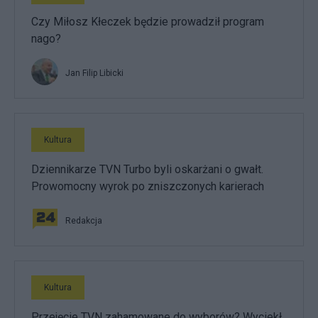
Czy Miłosz Kłeczek będzie prowadził program
nago?
Jan Filip Libicki
Kultura
Dziennikarze TVN Turbo byli oskarżani o gwałt.
Prowomocny wyrok po zniszczonych karierach
Redakcja
Kultura
Przejęcie TVN zahamowane do wyborów? Wyciekł