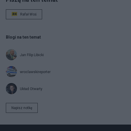
Rafał Woś
Blogi na ten temat
Jan Filip Libicki
wroclawskireporter
Układ Otwarty
Napisz notkę