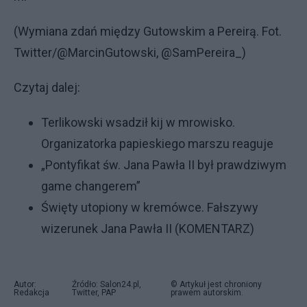
(Wymiana zdań między Gutowskim a Pereirą. Fot.
Twitter/@MarcinGutowski, @SamPereira_)
Czytaj dalej:
Terlikowski wsadził kij w mrowisko.
Organizatorka papieskiego marszu reaguje
„Pontyfikat św. Jana Pawła II był prawdziwym
game changerem”
Święty utopiony w kremówce. Fałszywy
wizerunek Jana Pawła II (KOMENTARZ)
Autor:
Źródło: Salon24.pl,
© Artykuł jest chroniony
Redakcja
Twitter, PAP
prawem autorskim.