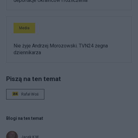
deportacje Ukraińców i rozliczenia
Media
Nie żyje Andrzej Morozowski. TVN24 żegna
dziennikarza
Piszą na ten temat
Rafał Woś
Blogi na ten temat
Jacek K.M.