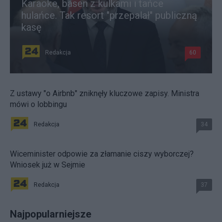
Karaoke, basen z kulkami i tańce
hulańce. Tak resort "przepalał" publiczną
kasę
Redakcja
60
Z ustawy "o Airbnb" zniknęły kluczowe zapisy. Ministra
mówi o lobbingu
Redakcja
34
Wiceminister odpowie za złamanie ciszy wyborczej?
Wniosek już w Sejmie
Redakcja
37
Najpopularniejsze