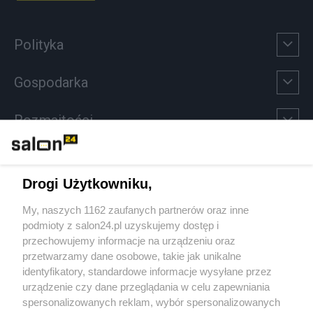
Polityka
Gospodarka
Rozmaitości
Technologie
Drogi Użytkowniku,
Sport
My, naszych 1162 zaufanych partnerów oraz inne
podmioty z salon24.pl uzyskujemy dostęp i
Społeczeństwo
przechowujemy informacje na urządzeniu oraz
przetwarzamy dane osobowe, takie jak unikalne
Kultura
identyfikatory, standardowe informacje wysyłane przez
urządzenie czy dane przeglądania w celu zapewniania
spersonalizowanych reklam, wybór spersonalizowanych