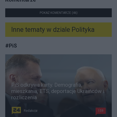
POKAŻ KOMENTARZE (46)
Inne tematy w dziale
Polityka
#
PiS
PiS odkrywa karty. Demografia,
mieszkania, ETS, deportacje Ukraińców i
rozliczenia
Redakcja
159