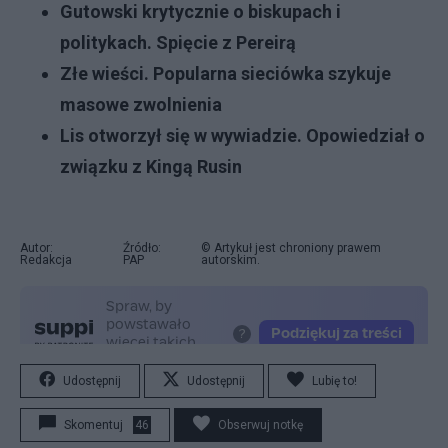
Gutowski krytycznie o biskupach i
politykach. Spięcie z Pereirą
Złe wieści. Popularna sieciówka szykuje
masowe zwolnienia
Lis otworzył się w wywiadzie. Opowiedział o
związku z Kingą Rusin
Autor:
Źródło:
© Artykuł jest chroniony prawem
Redakcja
PAP
autorskim.
Udostępnij
Udostępnij
Lubię to!
Skomentuj
46
Obserwuj notkę