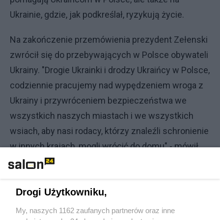
Ukrainie, gdzie, jak podkreślał, ryzykują życie.
Na zakończenie przemówienia prezydent Zełenski
zwrócił się do przebywających w Polsce obywateli
Ukrainy. "Drogie Ukrainki i drodzy Ukraińcy w Polsce,
codziennie pracujemy nad wypędzeniem wroga z
Ukrainy i przywróceniem bezpieczeństwa we
wszystkich naszych miastach i we wszystkich
wsiach, aby nasi rodacy, którzy znaleźli schronienie
w innych krajach, mogli wrócić do domu" - mówił
ukraiński prezydent.
Zełenski dodał, że jest wdzięczny wszystkim,
Drogi Użytkowniku,
którzy pomagają jego rodakom. "Drodzy Polacy,
My, naszych 1162 zaufanych partnerów oraz inne
drodzy Europejczycy, życzę wam wesołych