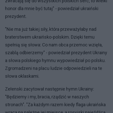
zwracają się do wszystkich polskich serc; to wielki
honor dla mnie być tutaj" - powiedział ukraiński
prezydent.
"Nie ma już takiej siły, która przeważyłaby nad
braterstwem ukraińsko-polskim. Dzięki temu
spełnią się słowa: Co nam obca przemoc wzięła,
szablą odbierzemy" - powiedział prezydent Ukrainy
a słowa polskiego hymnu wypowiedział po polsku.
Zgromadzeni na placu ludzie odpowiedzieli na te
słowa oklaskami.
Zełenski zacytował następnie hymn Ukrainy:
"Będziemy i my, bracia, rządzić w naszych
stronach". "Za każdym razem kiedy flaga ukraińska
wraca na należne jej miejsce, a rosyjski najeźdźca