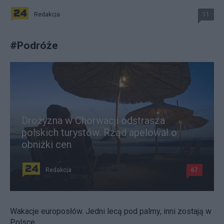
Redakcja
11
#
Podróże
Drożyzna w Chorwacji odstrasza
polskich turystów. Rząd apelował o
obniżki cen
Redakcja
67
Wakacje europosłów. Jedni lecą pod palmy, inni zostają w
Polsce