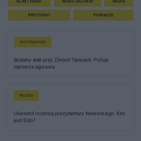
SEJM I SENAT
WIDEO SALON24
MEDIA
PREZYDENT
PIENIĄDZE
Głos Regionów
Brutalny atak przy Złotych Tarasach. Policja
namierza agresora
Muzyka
Uświetnił rocznicę prezydentury Nawrockiego. Kim
jest Eldo?