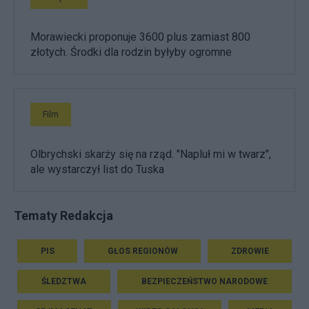
Morawiecki proponuje 3600 plus zamiast 800
złotych. Środki dla rodzin byłyby ogromne
Film
Olbrychski skarży się na rząd. "Napluł mi w twarz",
ale wystarczył list do Tuska
Tematy Redakcja
PIS
GŁOS REGIONÓW
ZDROWIE
ŚLEDZTWA
BEZPIECZEŃSTWO NARODOWE