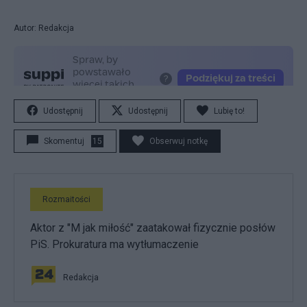
Autor: Redakcja
Udostępnij
Udostępnij
Lubię to!
Skomentuj
15
Obserwuj notkę
Rozmaitości
Aktor z "M jak miłość" zaatakował fizycznie posłów
PiS. Prokuratura ma wytłumaczenie
Redakcja