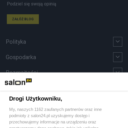
Podziel się swoją opinią
ZAŁÓŻ BLOG
Polityka
Gospodarka
Rozmaitości
Technologie
Drogi Użytkowniku,
Sport
My, naszych 1162 zaufanych partnerów oraz inne
podmioty z salon24.pl uzyskujemy dostęp i
Społeczeństwo
przechowujemy informacje na urządzeniu oraz
przetwarzamy dane osobowe, takie jak unikalne