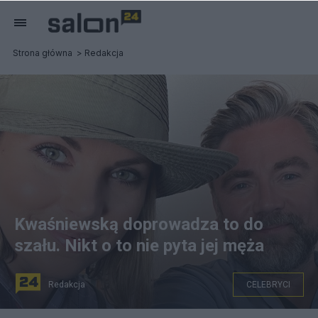
Strona główna
Redakcja
Kwaśniewską doprowadza to do
szału. Nikt o to nie pyta jej męża
Redakcja
CELEBRYCI
Aleksandra Kwaśniewska z mężem Kubą Badachem, fot.