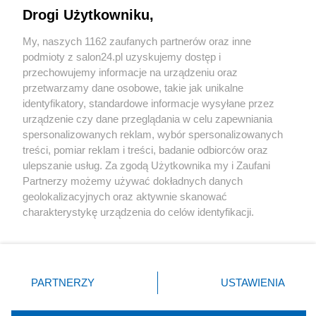
Drogi Użytkowniku,
Sport
My, naszych 1162 zaufanych partnerów oraz inne
podmioty z salon24.pl uzyskujemy dostęp i
Społeczeństwo
przechowujemy informacje na urządzeniu oraz
przetwarzamy dane osobowe, takie jak unikalne
Kultura
identyfikatory, standardowe informacje wysyłane przez
urządzenie czy dane przeglądania w celu zapewniania
spersonalizowanych reklam, wybór spersonalizowanych
treści, pomiar reklam i treści, badanie odbiorców oraz
ulepszanie usług. Za zgodą Użytkownika my i Zaufani
X
Facebook
Instagram
Youtube
Partnerzy możemy używać dokładnych danych
geolokalizacyjnych oraz aktywnie skanować
charakterystykę urządzenia do celów identyfikacji.
Web Content Media sp. z o. o. © 2022
Ponieważ cenimy Twoją prywatność, prosimy o zgodę na
korzystanie z tych technologii poprzez kliknięcie
„Akceptuję”. Zgoda jest dobrowolna i zawsze możesz ją
Pomoc
O nas
Praca
Reklama
Kontakt
zmienić/wycofać klikając przycisk ustawień prywatności
PARTNERZY
USTAWIENIA
znajdujący się w lewym dolnym rogu strony
. Niektóre
rodzaje przetwarzania danych nie wymagają zgody