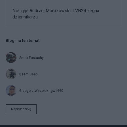
Nie żyje Andrzej Morozowski. TVN24 żegna
dziennikarza
Blogi na ten temat
Smok Eustachy
Beem.Deep
Grzegorz Wszołek - gw1990
Napisz notkę