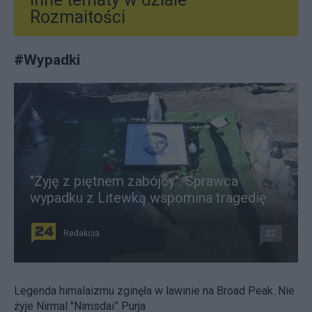
Rozmaitości
#
Wypadki
"Żyję z piętnem zabójcy". Sprawca
wypadku z Litewką wspomina tragedię
Redakcja
22
Legenda himalaizmu zginęła w lawinie na Broad Peak. Nie
żyje Nirmal "Nimsdai” Purja