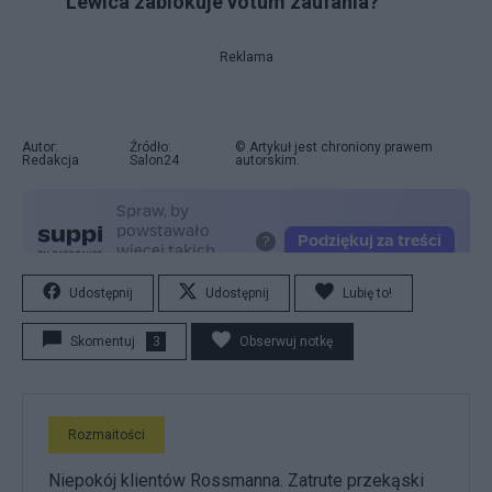
Lewica zablokuje votum zaufania?
Reklama
Autor:
Źródło:
© Artykuł jest chroniony prawem
Redakcja
Salon24
autorskim.
Udostępnij
Udostępnij
Lubię to!
Skomentuj
3
Obserwuj notkę
Rozmaitości
Niepokój klientów Rossmanna. Zatrute przekąski