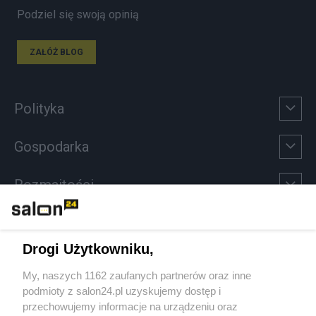
Podziel się swoją opinią
ZAŁÓŻ BLOG
Polityka
Gospodarka
Rozmaitości
Technologie
Drogi Użytkowniku,
Sport
My, naszych 1162 zaufanych partnerów oraz inne
podmioty z salon24.pl uzyskujemy dostęp i
Społeczeństwo
przechowujemy informacje na urządzeniu oraz