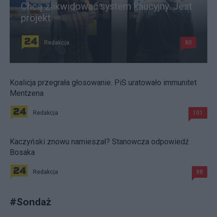
Chcą zlikwidować system kaucyjny. Jest
projekt
Redakcja
80
Koalicja przegrała głosowanie. PiS uratowało immunitet
Mentzena
Redakcja
101
Kaczyński znowu namieszał? Stanowcza odpowiedź
Bosaka
Redakcja
88
#
Sondaż