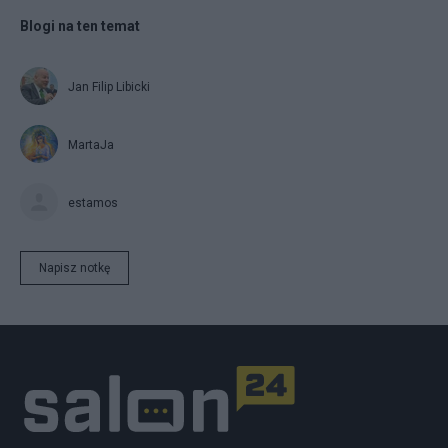
Blogi na ten temat
Jan Filip Libicki
MartaJa
estamos
Napisz notkę