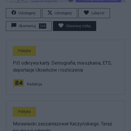
Udostępnij
Udostępnij
Lubię to!
Skomentuj
268
Obserwuj notkę
Polityka
PiS odkrywa karty. Demografia, mieszkania, ETS,
deportacje Ukraińców i rozliczenia
Redakcja
Polityka
Morawiecki zaszantażował Kaczyńskiego. Teraz
nie ma już odwrotu