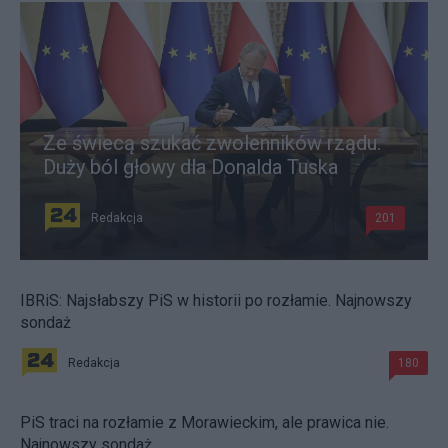
Ze świecą szukać zwolenników rządu.
Duży ból głowy dla Donalda Tuska
Redakcja
201
IBRiS: Najsłabszy PiS w historii po rozłamie. Najnowszy
sondaż
Redakcja
180
PiS traci na rozłamie z Morawieckim, ale prawica nie.
Najnowszy sondaż