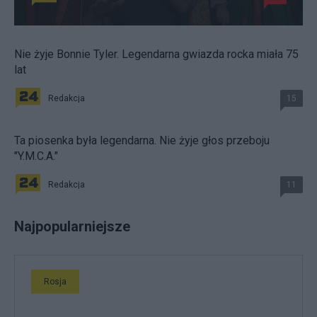
Nie żyje Bonnie Tyler. Legendarna gwiazda rocka miała 75
lat
Redakcja
15
Ta piosenka była legendarna. Nie żyje głos przeboju
"Y.M.C.A."
Redakcja
11
Najpopularniejsze
Rosja