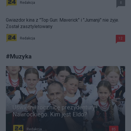
Redakcja
8
Gwiazdor kina z "Top Gun: Maverick" i "Jumanji" nie żyje.
Został zasztyletowany
Redakcja
12
#
Muzyka
Uświetnił rocznicę prezydentury
Nawrockiego. Kim jest Eldo?
Redakcja
85