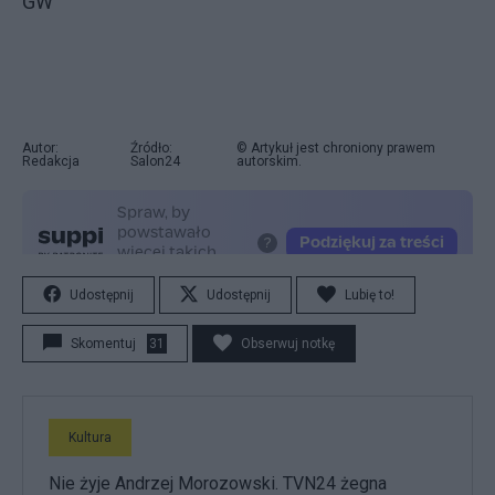
GW
Autor:
Źródło:
© Artykuł jest chroniony prawem
Redakcja
Salon24
autorskim.
Udostępnij
Udostępnij
Lubię to!
Skomentuj
31
Obserwuj notkę
Kultura
Nie żyje Andrzej Morozowski. TVN24 żegna