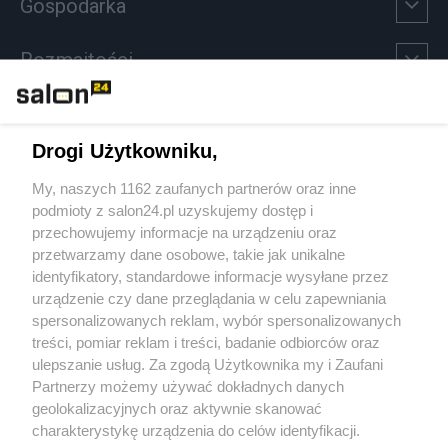
Gospodarka
Rozmaitości
Technologie
Drogi Użytkowniku,
Sport
My, naszych 1162 zaufanych partnerów oraz inne
podmioty z salon24.pl uzyskujemy dostęp i
Społeczeństwo
przechowujemy informacje na urządzeniu oraz
przetwarzamy dane osobowe, takie jak unikalne
Kultura
identyfikatory, standardowe informacje wysyłane przez
urządzenie czy dane przeglądania w celu zapewniania
spersonalizowanych reklam, wybór spersonalizowanych
treści, pomiar reklam i treści, badanie odbiorców oraz
ulepszanie usług. Za zgodą Użytkownika my i Zaufani
X
Facebook
Instagram
Youtube
Partnerzy możemy używać dokładnych danych
geolokalizacyjnych oraz aktywnie skanować
charakterystykę urządzenia do celów identyfikacji.