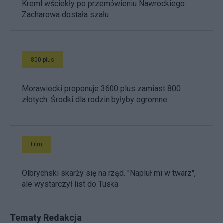
Kreml wściekły po przemówieniu Nawrockiego.
Zacharowa dostała szału
800 plus
Morawiecki proponuje 3600 plus zamiast 800
złotych. Środki dla rodzin byłyby ogromne
Film
Olbrychski skarży się na rząd. "Napluł mi w twarz",
ale wystarczył list do Tuska
Tematy Redakcja