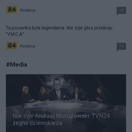
Redakcja
15
Ta piosenka była legendarna. Nie żyje głos przeboju
"Y.M.C.A."
Redakcja
11
#
Media
Nie żyje Andrzej Morozowski. TVN24
żegna dziennikarza