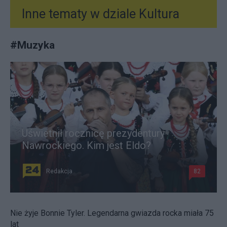
Inne tematy w dziale
Kultura
#
Muzyka
Uświetnił rocznicę prezydentury
Nawrockiego. Kim jest Eldo?
Redakcja
82
Nie żyje Bonnie Tyler. Legendarna gwiazda rocka miała 75
lat