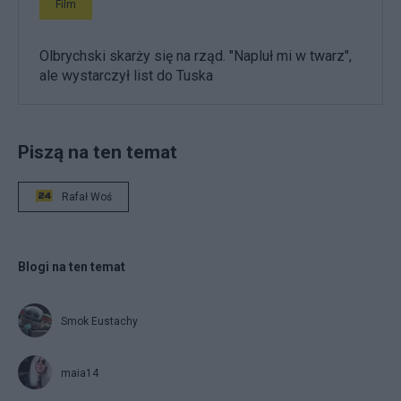
Film
Olbrychski skarży się na rząd. "Napluł mi w twarz",
ale wystarczył list do Tuska
Piszą na ten temat
Rafał Woś
Blogi na ten temat
Smok Eustachy
maia14