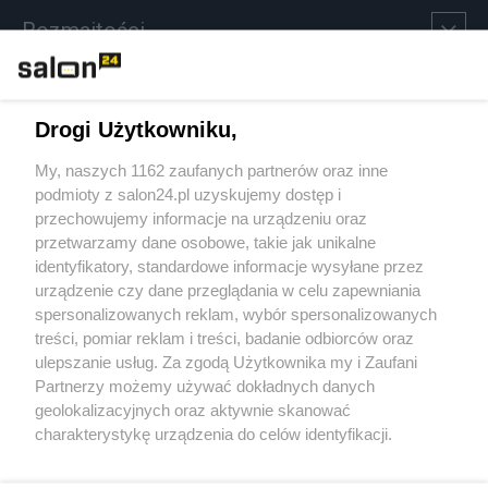
Rozmaitości
Technologie
Drogi Użytkowniku,
Sport
My, naszych 1162 zaufanych partnerów oraz inne
podmioty z salon24.pl uzyskujemy dostęp i
Społeczeństwo
przechowujemy informacje na urządzeniu oraz
przetwarzamy dane osobowe, takie jak unikalne
Kultura
identyfikatory, standardowe informacje wysyłane przez
urządzenie czy dane przeglądania w celu zapewniania
spersonalizowanych reklam, wybór spersonalizowanych
treści, pomiar reklam i treści, badanie odbiorców oraz
ulepszanie usług. Za zgodą Użytkownika my i Zaufani
X
Facebook
Instagram
Youtube
Partnerzy możemy używać dokładnych danych
geolokalizacyjnych oraz aktywnie skanować
charakterystykę urządzenia do celów identyfikacji.
Web Content Media sp. z o. o. © 2022
Ponieważ cenimy Twoją prywatność, prosimy o zgodę na
korzystanie z tych technologii poprzez kliknięcie