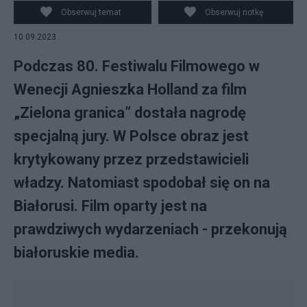
Agnieszki Holland, fot. PAP/EPA/ETTORE FERRARI
Obserwuj temat
Obserwuj notkę
10.09.2023
Podczas 80. Festiwalu Filmowego w
Wenecji Agnieszka Holland za film
„Zielona granica” dostała nagrodę
specjalną jury. W Polsce obraz jest
krytykowany przez przedstawicieli
władzy. Natomiast spodobał się on na
Białorusi. Film oparty jest na
prawdziwych wydarzeniach - przekonują
białoruskie media.