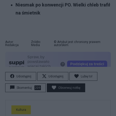
Niesmak po konwencji PO. Wielki chleb trafił
na śmietnik
Autor:
Źródło:
© Artykuł jest chroniony prawem
Redakcja
Media
autorskim.
Udostępnij
Udostępnij
Lubię to!
Skomentuj
209
Obserwuj notkę
Kultura