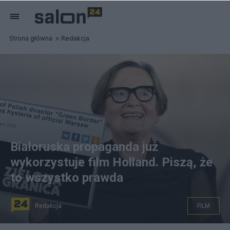
Strona główna
Redakcja
Białoruska propaganda już
wykorzystuje film Holland. Piszą, że
to wszystko prawda
Redakcja
FILM
Żaryn: białoruska propaganda zachwycona filmem