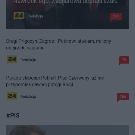
Nawrockiego. Zacharowa dostała szału
Redakcja
249
Drugi Prigożyn. Zagroził Putinowi atakiem, miliony
obejrzało nagranie
Redakcja
78
Parada słabości Putina? Plac Czerwony już nie
przypomina dawnej potęgi Rosji
Redakcja
206
#
PiS