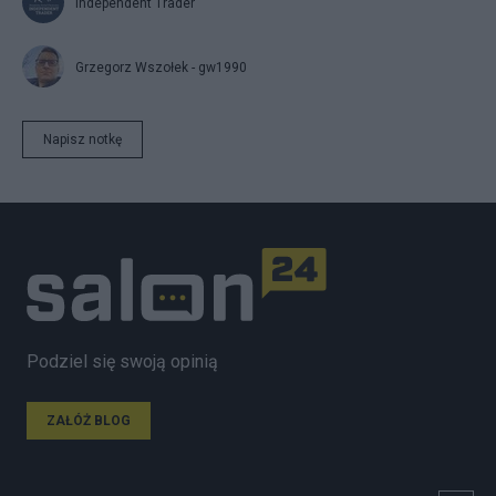
Independent Trader
Grzegorz Wszołek - gw1990
Napisz notkę
Podziel się swoją opinią
ZAŁÓŻ BLOG