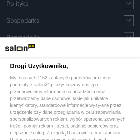
Polityka
Gospodarka
Rozmaitości
Technologie
Drogi Użytkowniku,
Sport
My, naszych 1162 zaufanych partnerów oraz inne
podmioty z salon24.pl uzyskujemy dostęp i
Społeczeństwo
przechowujemy informacje na urządzeniu oraz
przetwarzamy dane osobowe, takie jak unikalne
Kultura
identyfikatory, standardowe informacje wysyłane przez
urządzenie czy dane przeglądania w celu zapewniania
spersonalizowanych reklam, wybór spersonalizowanych
treści, pomiar reklam i treści, badanie odbiorców oraz
ulepszanie usług. Za zgodą Użytkownika my i Zaufani
X
Facebook
Instagram
Youtube
Partnerzy możemy używać dokładnych danych