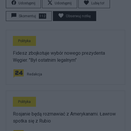
Udostępnij
Udostępnij
Lubię to!
Skomentuj
112
Obserwuj notkę
Polityka
Fidesz zbojkotuje wybór nowego prezydenta
Węgier. "Był ostatnim legalnym"
Redakcja
Polityka
Rosjanie będą rozmawiać z Amerykanami. Ławrow
spotka się z Rubio